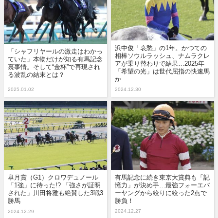
浜中俊「哀愁」の1年。かつての
「シャフリヤールの激走はわかっ
相棒ソウルラッシュ、ナムラクレ
ていた」本物だけが知る有馬記念
アが乗り替わりで結果…2025年
裏事情。そして“金杯”で再現され
「希望の光」は世代屈指の快速馬
る波乱の結末とは？
か
2025.01.02
2024.12.30
皐月賞（G1）クロワデュノール
有馬記念に続き東京大賞典も「記
「1強」に待った!? 「強さが証明
憶力」が決め手…最強フォーエバ
された」川田将雅も絶賛した3戦3
ーヤングから絞りに絞った2点で
勝馬
勝負！
2024.12.27
2024.12.29