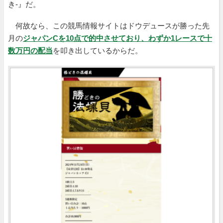
き-』だ。
何故なら、この競馬情報サイトはドウデュースが勝った先
月の
ジャパンCを10点で的中させており、わずか1レースで十
数万円の配当
を叩き出しているからだ。