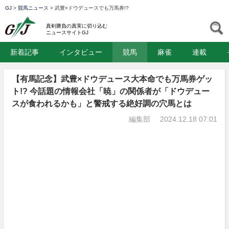
GJ
>
競馬ニュース
>
武豊×ドウデュースでも万馬券!?
GJ
S
真剣勝負の真実に切り込む
ニュースサイトGJ
新着記事
インタビュー
競馬
麻雀
連載
【有馬記念】武豊×ドウデュース大本命でも万馬券ゲッ
ト!? 今話題の情報会社「暁」の関係者が「ドウデュー
スが食われるかも」と警戒する絶好調の穴馬とは
編集部
2024.12.18 07:01