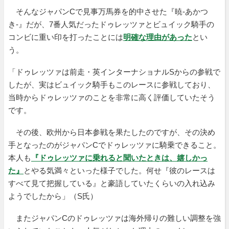
そんなジャパンCで見事万馬券を的中させた『暁-あかつ
き-』だが、7番人気だったドゥレッツァとビュイック騎手の
コンビに重い印を打ったことには
明確な理由があった
とい
う。
「ドゥレッツァは前走・英インターナショナルSからの参戦で
したが、実はビュイック騎手もこのレースに参戦しており、
当時からドゥレッツァのことを非常に高く評価していたそう
です。
その後、欧州から日本参戦を果たしたのですが、その決め
手となったのがジャパンCでドゥレッツァに騎乗できること。
本人も
『ドゥレッツァに乗れると聞いたときは、嬉しかっ
た』
とやる気満々といった様子でした。何せ『彼のレースは
すべて見て把握している』と豪語していたくらいの入れ込み
ようでしたから」（S氏）
またジャパンCのドゥレッツァは海外帰りの難しい調整を強