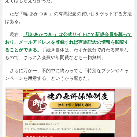
えてはもらえなかった。
ただ『暁-あかつき-』の有馬記念の買い目をゲットする方法
はある。
現在、
『暁-あかつき-』は公式サイトにて新規会員を募って
おり、メールアドレスを登録すれば有馬記念の情報を閲覧す
ることができる。
手続き自体は、わずか数分で終わる簡単な
もので、さらに入会費や年間費なども一切無料。
さらに万が一、不的中に終わっても「特別なプランやキャ
ンペーンを用意する」というから驚きだ。