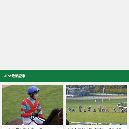
JRA最新記事