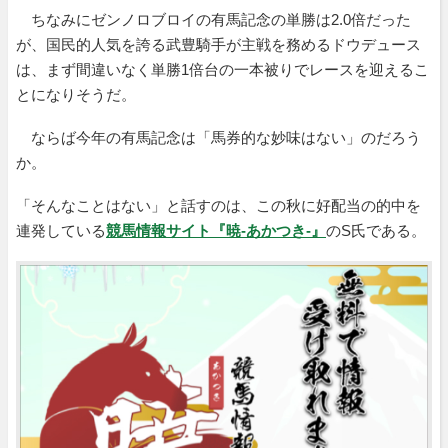
ちなみにゼンノロブロイの有馬記念の単勝は2.0倍だった
が、国民的人気を誇る武豊騎手が主戦を務めるドウデュース
は、まず間違いなく単勝1倍台の一本被りでレースを迎えるこ
とになりそうだ。
ならば今年の有馬記念は「馬券的な妙味はない」のだろう
か。
「そんなことはない」と話すのは、この秋に好配当の的中を
連発している
競馬情報サイト『暁-あかつき-』
のS氏である。