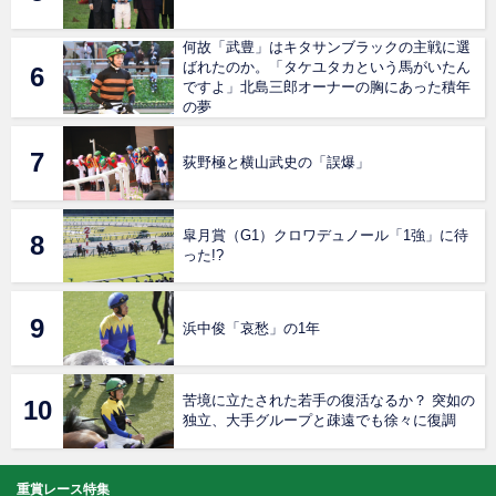
何故「武豊」はキタサンブラックの主戦に選
ばれたのか。「タケユタカという馬がいたん
ですよ」北島三郎オーナーの胸にあった積年
の夢
荻野極と横山武史の「誤爆」
皐月賞（G1）クロワデュノール「1強」に待
った!?
浜中俊「哀愁」の1年
苦境に立たされた若手の復活なるか？ 突如の
独立、大手グループと疎遠でも徐々に復調
重賞レース特集