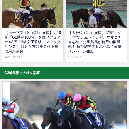
【ホープフルS（G1）展望】近10
【阪神C（G2）展望】武豊“マジ
年「G1勝利100％」クロワデュノ
ック”でナムラクレア、ママコチ
ールVS「2歳女王撃破」マジック
ャを破った重賞馬が待望の復帰
サンズ！ 非凡な才能を見せる無
戦！ 短距離界の有馬記念に豪華
敗馬が激突
メンバーが集結
2024.12.15
2024.12.22
GJ編集部イチオシ記事