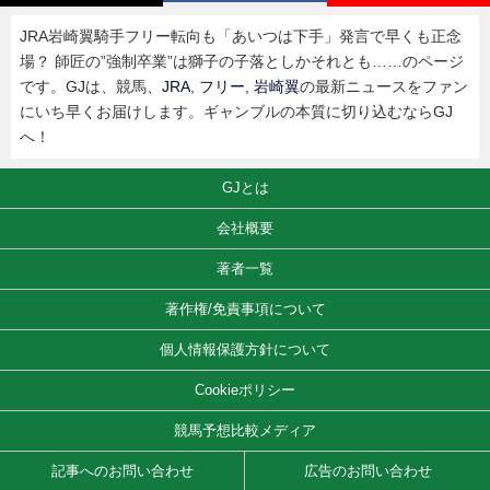
JRA岩崎翼騎手フリー転向も「あいつは下手」発言で早くも正念
場？ 師匠の”強制卒業”は獅子の子落としかそれとも……のページ
です。GJは、競馬、
JRA
,
フリー
,
岩崎翼
の最新ニュースをファン
にいち早くお届けします。ギャンブルの本質に切り込むならGJ
へ！
GJとは
会社概要
著者一覧
著作権/免責事項について
個人情報保護方針について
Cookieポリシー
競馬予想比較メディア
記事へのお問い合わせ
広告のお問い合わせ