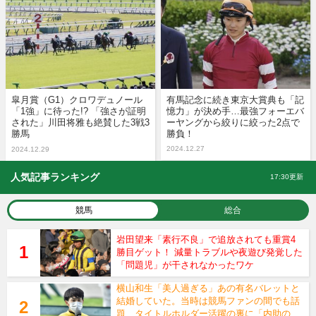
皐月賞（G1）クロワデュノール
有馬記念に続き東京大賞典も「記
「1強」に待った!? 「強さが証明
憶力」が決め手…最強フォーエバ
された」川田将雅も絶賛した3戦3
ーヤングから絞りに絞った2点で
勝馬
勝負！
2024.12.27
2024.12.29
人気記事ランキング
17:30更新
競馬
総合
岩田望来「素行不良」で追放されても重賞4
勝目ゲット！ 減量トラブルや夜遊び発覚した
「問題児」が干されなかったワケ
横山和生「美人過ぎる」あの有名バレットと
結婚していた。当時は競馬ファンの間でも話
題、タイトルホルダー活躍の裏に「内助の