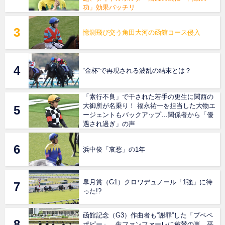
功」効果バッチリ
憶測飛び交う角田大河の函館コース侵入
“金杯”で再現される波乱の結末とは？
「素行不良」で干された若手の更生に関西の
大御所が名乗り！ 福永祐一を担当した大物エ
ージェントもバックアップ…関係者から「優
遇され過ぎ」の声
浜中俊「哀愁」の1年
皐月賞（G1）クロワデュノール「1強」に待
った!?
函館記念（G3）作曲者も“謝罪”した「プペペ
ポピー」、生ファンファーレに称賛の嵐…平