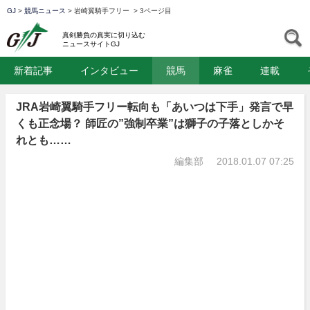
GJ
>
競馬ニュース
>
岩崎翼騎手フリー
>
3ページ目
GJ
S
真剣勝負の真実に切り込む
ニュースサイトGJ
新着記事
インタビュー
競馬
麻雀
連載
JRA岩崎翼騎手フリー転向も「あいつは下手」発言で早
くも正念場？ 師匠の”強制卒業”は獅子の子落としかそ
れとも……
編集部
2018.01.07 07:25