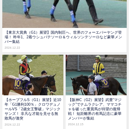
【東京大賞典（G1）展望】国内制圧へ、世界のフォーエバーヤング登
場！ 昨年1、2着ウシュバテソーロ＆ウィルソンテソーロなど豪華メン
バー集結
2024.12.22
【ホープフルS（G1）展望】近10
【阪神C（G2）展望】武豊“マジ
年「G1勝利100％」クロワデュノ
ック”でナムラクレア、ママコチ
ールVS「2歳女王撃破」マジック
ャを破った重賞馬が待望の復帰
サンズ！ 非凡な才能を見せる無
戦！ 短距離界の有馬記念に豪華
敗馬が激突
メンバーが集結
2024.12.15
2024.12.22