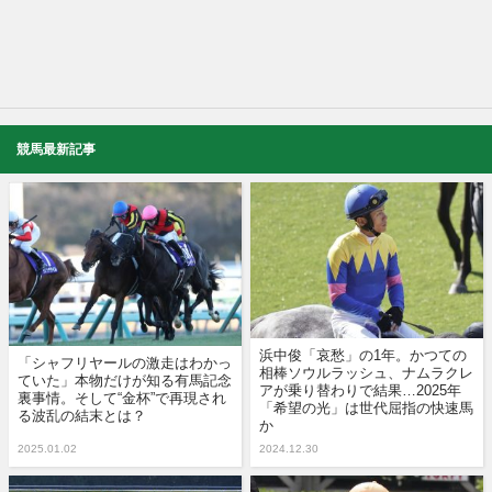
競馬最新記事
浜中俊「哀愁」の1年。かつての
「シャフリヤールの激走はわかっ
相棒ソウルラッシュ、ナムラクレ
ていた」本物だけが知る有馬記念
アが乗り替わりで結果…2025年
裏事情。そして“金杯”で再現され
「希望の光」は世代屈指の快速馬
る波乱の結末とは？
か
2025.01.02
2024.12.30