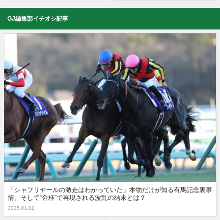
GJ編集部イチオシ記事
「シャフリヤールの激走はわかっていた」本物だけが知る有馬記念裏事
情。そして“金杯”で再現される波乱の結末とは？
2025.01.02