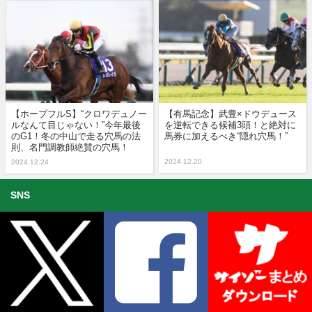
【ホープフルS】“クロワデュノー
【有馬記念】武豊×ドウデュース
ルなんて目じゃない！”今年最後
を逆転できる候補3頭！と絶対に
のG1！冬の中山で走る穴馬の法
馬券に加えるべき“隠れ穴馬！”
則、名門調教師絶賛の穴馬！
2024.12.20
2024.12.24
SNS