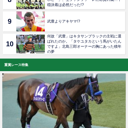
穏決着は必然だった!?
武豊よりアキヤマ!?
何故「武豊」はキタサンブラックの主戦に選
ばれたのか。「タケユタカという馬がいたん
ですよ」北島三郎オーナーの胸にあった積年
の夢
重賞レース特集