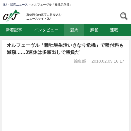
GJ
>
競馬ニュース
>
オルフェーヴル「種牡馬危機」
GJ
S
真剣勝負の真実に切り込む
ニュースサイトGJ
新着記事
インタビュー
競馬
麻雀
連載
オルフェーヴル「種牡馬生活いきなり危機」で種付料も
減額……3連休は多頭出しで勝負だ
編集部
2018.02.09 16:17