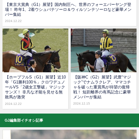
【東京大賞典（G1）展望】国内制圧へ、世界のフォーエバーヤング登
場！ 昨年1、2着ウシュバテソーロ＆ウィルソンテソーロなど豪華メン
バー集結
2024.12.22
【ホープフルS（G1）展望】近10
【阪神C（G2）展望】武豊“マジ
年「G1勝利100％」クロワデュノ
ック”でナムラクレア、ママコチ
ールVS「2歳女王撃破」マジック
ャを破った重賞馬が待望の復帰
サンズ！ 非凡な才能を見せる無
戦！ 短距離界の有馬記念に豪華
敗馬が激突
メンバーが集結
2024.12.15
2024.12.22
GJ編集部イチオシ記事