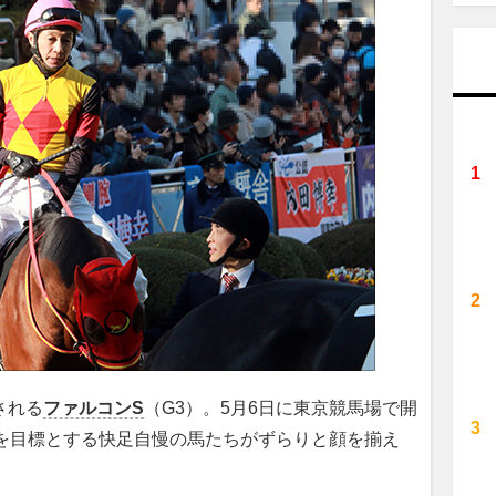
される
ファルコンS
（G3）。5月6日に東京競馬場で開
覇を目標とする快足自慢の馬たちがずらりと顔を揃え