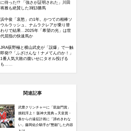
に待った!? 「強さが証明された」川田
将雅も絶賛した3戦3勝馬
浜中俊「哀愁」の1年。かつての相棒ソ
ウルラッシュ、ナムラクレアが乗り替
わりで結果…2025年「希望の光」は世
代屈指の快速馬か
JRA荻野極と横山武史が「誤爆」で一触
即発!?「ふざけんな！ナメてんのか！」
1番人気大敗の腹いせにタオル投げる
も……
関連記事
武豊クリンチャーに「凱旋門賞」
挑戦浮上！ 阪神大賞典→天皇賞・
春からの遠征計画に「諦めきれな
い」藤岡佑介騎手が”懇願”した内容
とは