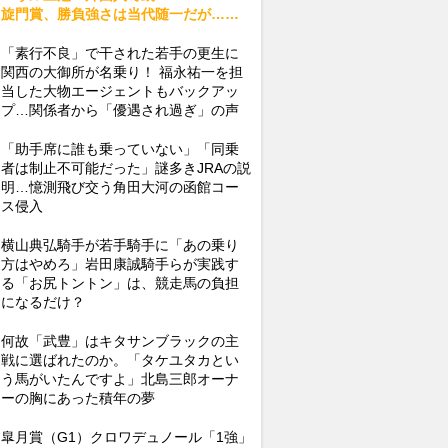
旋門賞、勝負強さは当代随一だが……
「素行不良」で干された若手の更生に
関西の大御所が名乗り！ 福永祐一を担
当した大物エージェントもバックアッ
プ…関係者から「優遇され過ぎ」の声
「助手席に誰も乗っていない」「同乗
者は制止不可能だった」謎多きJRAの説
明…憶測飛び交う角田大河の函館コー
ス侵入
横山典弘騎手が若手騎手に「あの乗り
方はやめろ」岩田康誠騎手らが実践す
る「お尻トントン」は、競走馬の負担
になるだけ？
何故「武豊」はキタサンブラックの主
戦に選ばれたのか。「タケユタカとい
う馬がいたんですよ」北島三郎オーナ
ーの胸にあった積年の夢
皐月賞（G1）クロワデュノール「1強」