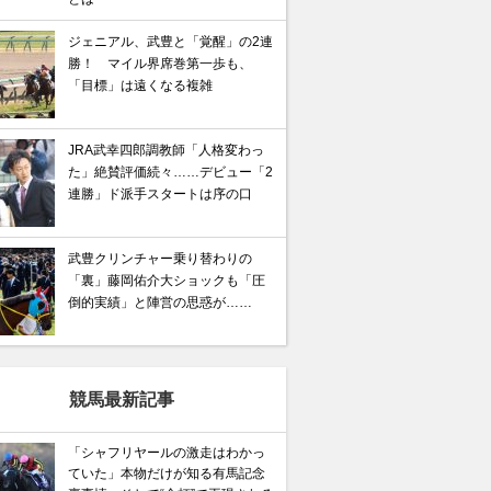
ジェニアル、武豊と「覚醒」の2連
勝！ マイル界席巻第一歩も、
「目標」は遠くなる複雑
JRA武幸四郎調教師「人格変わっ
た」絶賛評価続々……デビュー「2
連勝」ド派手スタートは序の口
武豊クリンチャー乗り替わりの
「裏」藤岡佑介大ショックも「圧
倒的実績」と陣営の思惑が……
競馬最新記事
馬記念】武豊×ドウデュースを逆転できる候補3頭！と絶
「シャフリヤールの激走はわかっ
ていた」本物だけが知る有馬記念
“隠れ穴馬！”