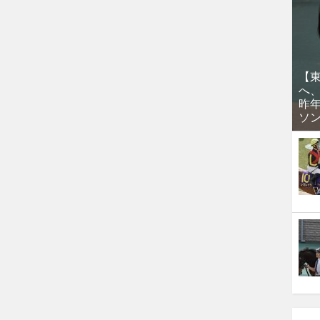
【
へ
昨
ソ