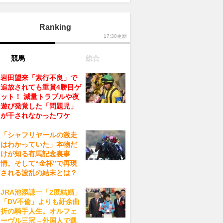
Ranking
17:30更新
競馬
総合
岩田望来「素行不良」で
追放されても重賞4勝目ゲ
ット！ 減量トラブルや夜
遊び発覚した「問題児」
が干されなかったワケ
「シャフリヤールの激走
はわかっていた」本物だ
けが知る有馬記念裏事
情。そして“金杯”で再現
される波乱の結末とは？
JRA池添謙一「2度結婚」
「DV不倫」よりも紆余曲
折の騎手人生。オルフェ
ーヴル三冠→外国人で凱