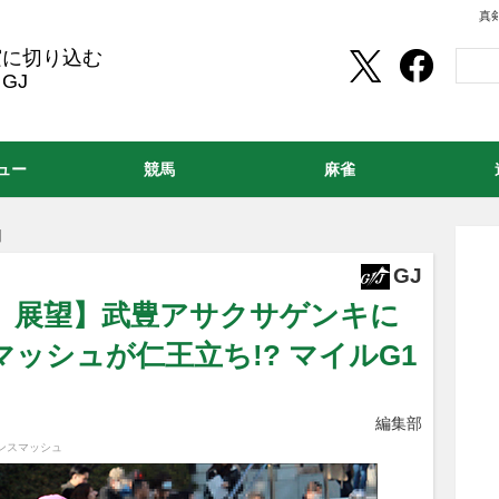
真
実に切り込む
GJ
ュー
競馬
麻雀
】
GJ
3）展望】武豊アサクサゲンキに
ッシュが仁王立ち!? マイルG1
編集部
ンスマッシュ