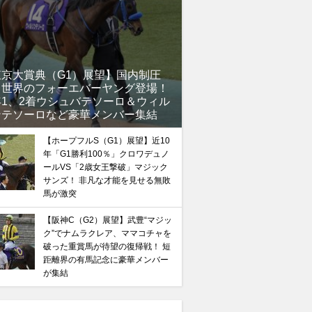
東京大賞典（G1）展望】国内制圧
、世界のフォーエバーヤング登場！
年1、2着ウシュバテソーロ＆ウィル
ンテソーロなど豪華メンバー集結
【ホープフルS（G1）展望】近10
年「G1勝利100％」クロワデュノ
ールVS「2歳女王撃破」マジック
サンズ！ 非凡な才能を見せる無敗
馬が激突
【阪神C（G2）展望】武豊“マジッ
ク”でナムラクレア、ママコチャを
破った重賞馬が待望の復帰戦！ 短
距離界の有馬記念に豪華メンバー
が集結