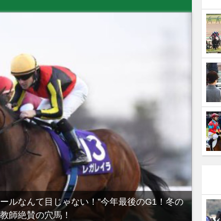
ノールなんて目じゃない！”今年最後のG1！冬の
【有
教師絶賛の穴馬！
るべき