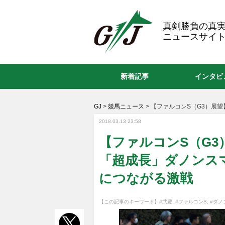
GJ
真剣勝負の真
ニュースサイト
新着記事
インタビ
GJ
>
競馬ニュース
>
【ファルコンS（G3）展望
2018.03.13 23:58
【ファルコンS（G
「超成長」ダノンスマ
につながる激戦
【この記事のキーワード】
#武豊
,
#ファルコンS
,
#ダノ