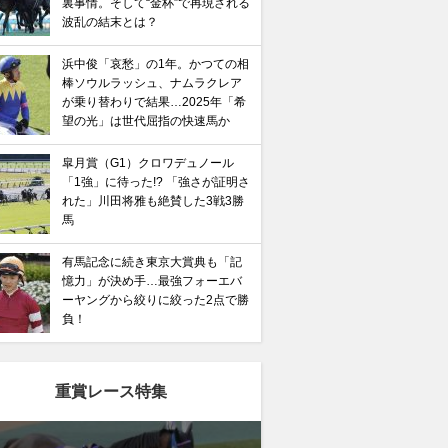
裏事情。そして“金杯”で再現される
波乱の結末とは？
浜中俊「哀愁」の1年。かつての相
棒ソウルラッシュ、ナムラクレア
が乗り替わりで結果…2025年「希
望の光」は世代屈指の快速馬か
皐月賞（G1）クロワデュノール
「1強」に待った!? 「強さが証明さ
れた」川田将雅も絶賛した3戦3勝
馬
有馬記念に続き東京大賞典も「記
憶力」が決め手…最強フォーエバ
ーヤングから絞りに絞った2点で勝
負！
重賞レース特集