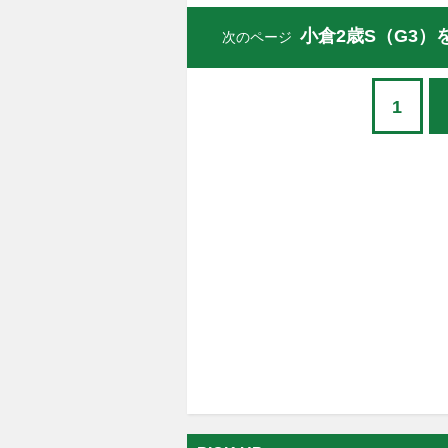
小倉2歳S（G3
次のページ
1