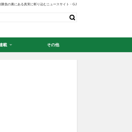
剣勝負の裏にある真実に斬り込むニュースサイト・GJ
連載
その他
・