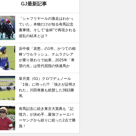
GJ最新記事
「シャフリヤールの激走はわかっ
ていた」本物だけが知る有馬記念
裏事情。そして“金杯”で再現される
波乱の結末とは？
浜中俊「哀愁」の1年。かつての相
棒ソウルラッシュ、ナムラクレア
が乗り替わりで結果…2025年「希
望の光」は世代屈指の快速馬か
皐月賞（G1）クロワデュノール
「1強」に待った!? 「強さが証明さ
れた」川田将雅も絶賛した3戦3勝
馬
有馬記念に続き東京大賞典も「記
憶力」が決め手…最強フォーエバ
ーヤングから絞りに絞った2点で勝
負！