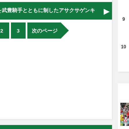
）を武豊騎手とともに制したアサクサゲンキ
2
3
次のページ