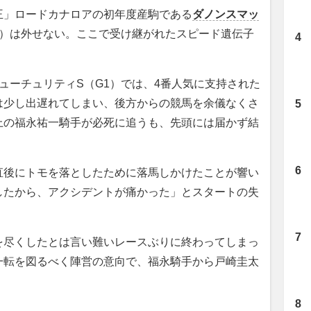
」ロードカナロアの初年度産駒である
ダノンスマッ
舎）は外せない。ここで受け継がれたスピード遺伝子
。
ーチュリティS（G1）では、4番人気に支持された
は少し出遅れてしまい、後方からの競馬を余儀なくさ
上の福永祐一騎手が必死に追うも、先頭には届かず結
後にトモを落としたために落馬しかけたことが響い
したから、アクシデントが痛かった」とスタートの失
尽くしたとは言い難いレースぶりに終わってしまっ
一転を図るべく陣営の意向で、福永騎手から戸崎圭太