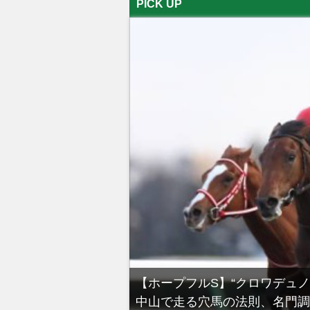
PICK UP
る有馬記念裏事情。そ
【ホープフルS】“クロワデュ
中山で走る穴馬の法則、名門調