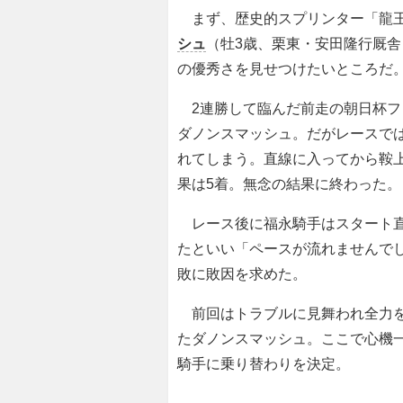
まず、歴史的スプリンター「龍王
シュ
（牡3歳、栗東・安田隆行厩
の優秀さを見せつけたいところだ
2連勝して臨んだ前走の朝日杯フュ
ダノンスマッシュ。だがレースで
れてしまう。直線に入ってから鞍
果は5着。無念の結果に終わった。
レース後に福永騎手はスタート直
たといい「ペースが流れませんで
敗に敗因を求めた。
前回はトラブルに見舞われ全力を
たダノンスマッシュ。ここで心機
騎手に乗り替わりを決定。