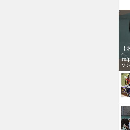
【
へ
昨
ソ