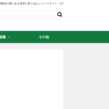
剣勝負の裏にある真実に斬り込むニュースサイト・GJ
連載
その他
・