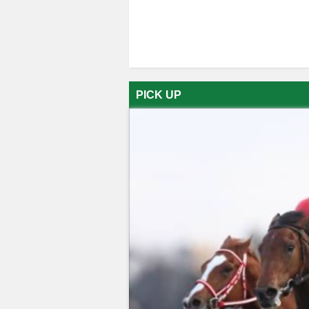
PICK UP