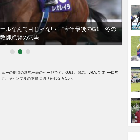
ノールなんて目じゃない！”今年最後のG1！冬の
【有
教師絶賛の穴馬！
るべき
デビューの期待の新馬一頭のページです。GJは、競馬、
JRA
,
新馬
,
一口馬
す。ギャンブルの本質に切り込むならGJへ！