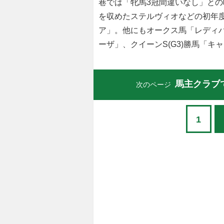
巷では「牝馬3冠間違いなし」との
を収めたステルヴィオなどの初年
ア」。他にもオークス馬「レディパ
ーザ」、クイーンS(G3)勝馬「
馬主クラブ
次のページ
1