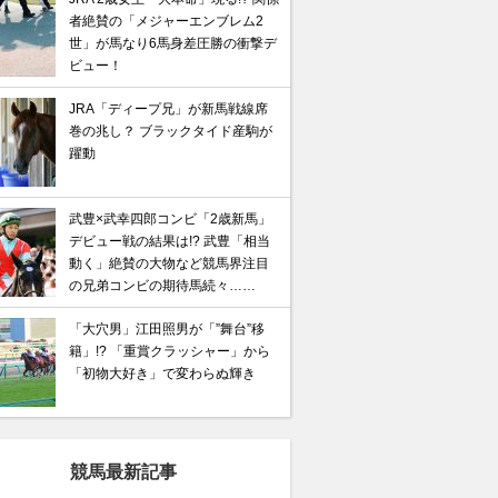
者絶賛の「メジャーエンブレム2
世」が馬なり6馬身差圧勝の衝撃デ
ビュー！
JRA「ディープ兄」が新馬戦線席
巻の兆し？ ブラックタイド産駒が
躍動
武豊×武幸四郎コンビ「2歳新馬」
デビュー戦の結果は!? 武豊「相当
動く」絶賛の大物など競馬界注目
の兄弟コンビの期待馬続々……
「大穴男」江田照男が「”舞台”移
籍」!? 「重賞クラッシャー」から
「初物大好き」で変わらぬ輝き
競馬最新記事