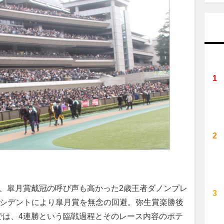
、皐月賞戴冠の呼び声も高かった2歳王者ダノンプレ
クシデントにより皐月賞を無念の回避。弥生賞楽勝後
では、4連勝という臨戦過程とそのレース内容のポテ