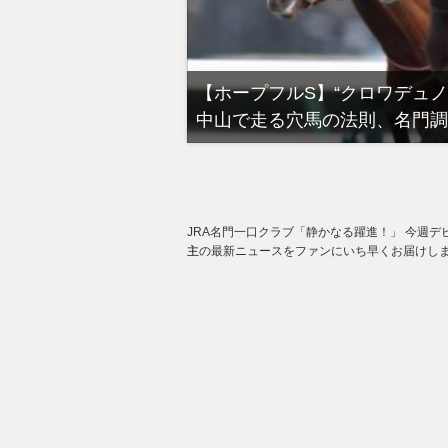
る有馬記念裏事情。そ
【ホープフルS】“クロワデュ
中山で走る穴馬の法則、名門調
JRA名門一口クラブ「静かなる躍進！」 今週
主
の最新ニュースをファンにいち早くお届けしま