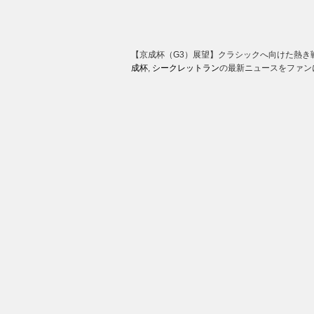
【京成杯（G3）展望】クラシックへ向けた熱き
成杯
,
シークレットラン
の最新ニュースをファン