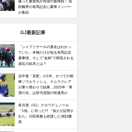
破った重賞馬が待望の復帰戦！ 短
距離界の有馬記念に豪華メンバー
が集結
GJ最新記事
「シャフリヤールの激走はわかっ
ていた」本物だけが知る有馬記念
裏事情。そして“金杯”で再現される
波乱の結末とは？
浜中俊「哀愁」の1年。かつての相
棒ソウルラッシュ、ナムラクレア
が乗り替わりで結果…2025年「希
望の光」は世代屈指の快速馬か
皐月賞（G1）クロワデュノール
「1強」に待った!? 「強さが証明さ
れた」川田将雅も絶賛した3戦3勝
馬