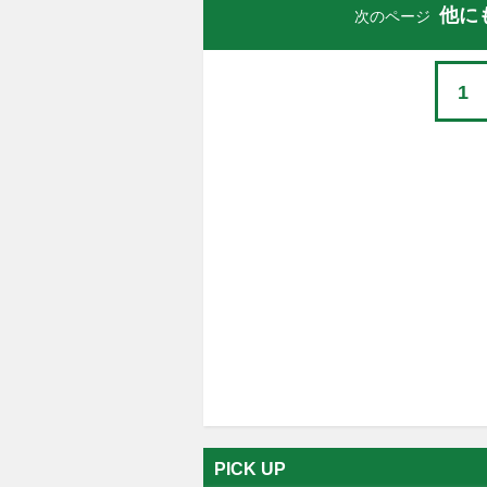
他に
次のページ
1
PICK UP