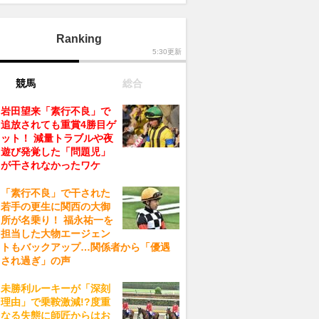
Ranking
5:30更新
競馬
総合
岩田望来「素行不良」で
追放されても重賞4勝目ゲ
ット！ 減量トラブルや夜
遊び発覚した「問題児」
が干されなかったワケ
「素行不良」で干された
若手の更生に関西の大御
所が名乗り！ 福永祐一を
担当した大物エージェン
トもバックアップ…関係者から「優遇
され過ぎ」の声
未勝利ルーキーが「深刻
理由」で乗鞍激減!?度重
なる失態に師匠からはお