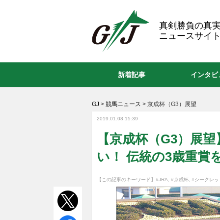
GJ
真剣勝負の真
ニュースサイト
新着記事
インタビ
GJ
>
競馬ニュース
>
京成杯（G3）展望
2019.01.08 15:39
【京成杯（G3）展
い！ 伝統の3歳重賞
【この記事のキーワード】
#JRA
,
#京成杯
,
#シークレッ