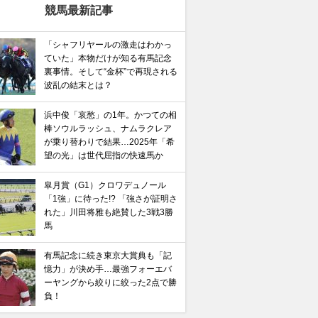
競馬最新記事
「シャフリヤールの激走はわかっ
ていた」本物だけが知る有馬記念
裏事情。そして“金杯”で再現される
波乱の結末とは？
浜中俊「哀愁」の1年。かつての相
棒ソウルラッシュ、ナムラクレア
が乗り替わりで結果…2025年「希
望の光」は世代屈指の快速馬か
皐月賞（G1）クロワデュノール
「1強」に待った!? 「強さが証明さ
れた」川田将雅も絶賛した3戦3勝
馬
有馬記念に続き東京大賞典も「記
憶力」が決め手…最強フォーエバ
馬記念】武豊×ドウデュースを逆転できる候補3頭！と絶
ーヤングから絞りに絞った2点で勝
“隠れ穴馬！”
負！