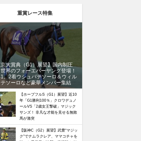
重賞レース特集
東京大賞典（G1）展望】国内制圧
、世界のフォーエバーヤング登場！
年1、2着ウシュバテソーロ＆ウィル
ンテソーロなど豪華メンバー集結
【ホープフルS（G1）展望】近10
年「G1勝利100％」クロワデュノ
ールVS「2歳女王撃破」マジック
サンズ！ 非凡な才能を見せる無敗
馬が激突
【阪神C（G2）展望】武豊“マジッ
ク”でナムラクレア、ママコチャを