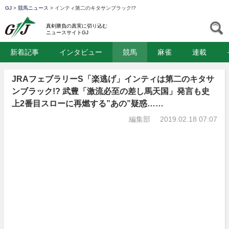
GJ
>
競馬ニュース
>
インティ第二のキタサンブラック!?
GJ
S
真剣勝負の真実に切り込む
ニュースサイトGJ
新着記事
インタビュー
競馬
麻雀
連載
JRAフェブラリーS「楽逃げ」インティは第二のキタサ
ンブラック!? 武豊「激流必至の差し馬天国」発言も史
上2番目スローに再燃する”あの”疑惑……
編集部
2019.02.18 07:07