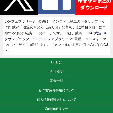
JRAフェブラリーS「楽逃げ」インティは第二のキタサンブラッ
ク!? 武豊「激流必至の差し馬天国」発言も史上2番目スローに再
燃する”あの”疑惑……のページです。GJは、競馬、
JRA
,
武豊
,
キ
タサンブラック
,
インティ
,
フェブラリーS
の最新ニュースをファ
ンにいち早くお届けします。ギャンブルの本質に切り込むならGJ
へ！
GJとは
会社概要
著者一覧
著作権/免責事項について
個人情報保護方針について
Cookieポリシー