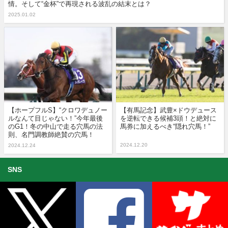
情。そして“金杯”で再現される波乱の結末とは？
2025.01.02
【ホープフルS】“クロワデュノー
【有馬記念】武豊×ドウデュース
ルなんて目じゃない！”今年最後
を逆転できる候補3頭！と絶対に
のG1！冬の中山で走る穴馬の法
馬券に加えるべき“隠れ穴馬！”
則、名門調教師絶賛の穴馬！
2024.12.20
2024.12.24
SNS