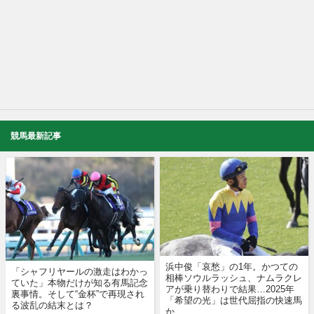
競馬最新記事
浜中俊「哀愁」の1年。かつての
「シャフリヤールの激走はわかっ
相棒ソウルラッシュ、ナムラクレ
ていた」本物だけが知る有馬記念
アが乗り替わりで結果…2025年
裏事情。そして“金杯”で再現され
「希望の光」は世代屈指の快速馬
る波乱の結末とは？
か