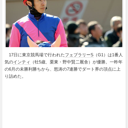
17日に東京競馬場で行われた
フェブラリーS
（G1）は1番人
気の
インティ
（牡5歳、栗東・野中賢二厩舎）が優勝。一昨年
の6月の未勝利勝ちから、怒涛の7連勝でダート界の頂点に上
り詰めた。