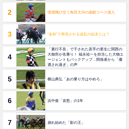
憶測飛び交う角田大河の函館コース侵入
“金杯”で再現される波乱の結末とは？
「素行不良」で干された若手の更生に関西の
大御所が名乗り！ 福永祐一を担当した大物エ
ージェントもバックアップ…関係者から「優
遇され過ぎ」の声
横山典弘「あの乗り方はやめろ」
浜中俊「哀愁」の1年
崩れ始めた「影の王」