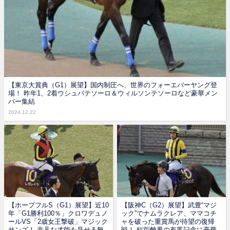
【東京大賞典（G1）展望】国内制圧へ、世界のフォーエバーヤング登
場！ 昨年1、2着ウシュバテソーロ＆ウィルソンテソーロなど豪華メン
バー集結
2024.12.22
【ホープフルS（G1）展望】近10
【阪神C（G2）展望】武豊“マジ
年「G1勝利100％」クロワデュノ
ック”でナムラクレア、ママコチ
ールVS「2歳女王撃破」マジック
ャを破った重賞馬が待望の復帰
サンズ！ 非凡な才能を見せる無
戦！ 短距離界の有馬記念に豪華