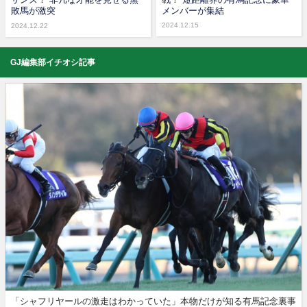
敗馬が激突
メンバーが集結
2024.12.15
2024.12.22
GJ編集部イチオシ記事
「シャフリヤールの激走はわかっていた」本物だけが知る有馬記念裏事