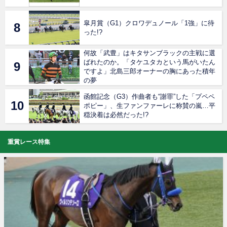
皐月賞（G1）クロワデュノール「1強」に待
った!?
何故「武豊」はキタサンブラックの主戦に選
ばれたのか。「タケユタカという馬がいたん
ですよ」北島三郎オーナーの胸にあった積年
の夢
函館記念（G3）作曲者も“謝罪”した「プペペ
ポピー」、生ファンファーレに称賛の嵐…平
穏決着は必然だった!?
重賞レース特集