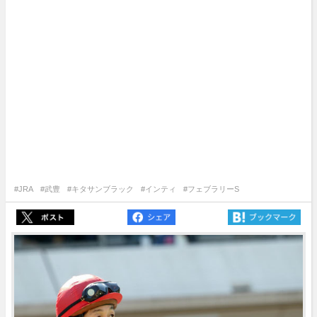
#JRA
#武豊
#キタサンブラック
#インティ
#フェブラリーS