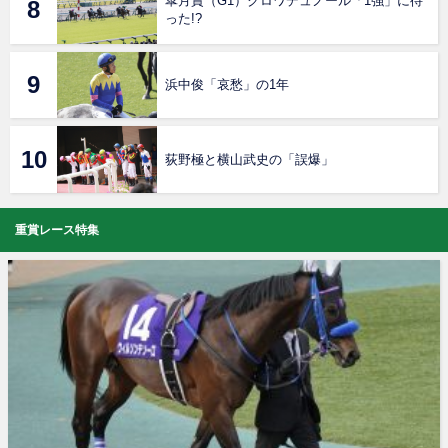
皐月賞（G1）クロワデュノール「1強」に待
った!?
浜中俊「哀愁」の1年
荻野極と横山武史の「誤爆」
重賞レース特集