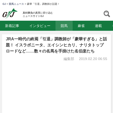
GJ
>
競馬ニュース
>
豪華「引退」調教師が話題！
GJ
S
真剣勝負の真実に切り込む
ニュースサイトGJ
新着記事
インタビュー
競馬
麻雀
連載
JRA一時代の終焉「引退」調教師が「豪華すぎる」と話
題！ イスラボニータ、エイシンヒカリ、ナリタトップ
ロードなど……数々の名馬を手掛けた名伯楽たち
編集部
2019.02.20 06:55