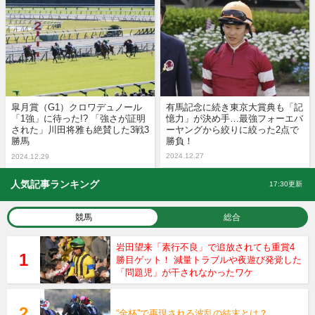
皐月賞（G1）クロワデュノール
有馬記念に続き東京大賞典も「記
「1強」に待った!? 「強さが証明
憶力」が決め手…最強フォーエバ
された」川田将雅も絶賛した3戦3
ーヤングから絞りに絞った2点で
勝馬
勝負！
2024.12.27
2024.12.29
人気記事ランキング
17:30更新
競馬
総合
岩田望来「素行不良」で追放されても重賞4
勝目ゲット！ 減量トラブルや夜遊び発覚した
「問題児」が干されなかったワケ
“金杯”で再現される波乱の結末とは？