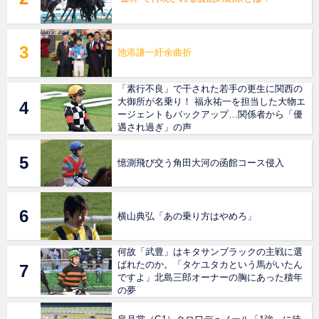
池添謙一紆余曲折
「素行不良」で干された若手の更生に関西の
大御所が名乗り！ 福永祐一を担当した大物エ
ージェントもバックアップ…関係者から「優
遇され過ぎ」の声
憶測飛び交う角田大河の函館コース侵入
横山典弘「あの乗り方はやめろ」
何故「武豊」はキタサンブラックの主戦に選
ばれたのか。「タケユタカという馬がいたん
ですよ」北島三郎オーナーの胸にあった積年
の夢