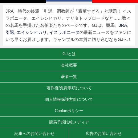
JRA一時代の終焉「引退」調教師が「豪華すぎる」と話題！ イス
ラボニータ、エイシンヒカリ、ナリタトップロードなど……数々
の名馬を手掛けた名伯楽たちのページです。GJは、競馬、
JRA
,
引退
,
エイシンヒカリ
,
イスラボニータ
の最新ニュースをファンに
いち早くお届けします。ギャンブルの本質に切り込むならGJへ！
GJとは
会社概要
著者一覧
著作権/免責事項について
個人情報保護方針について
Cookieポリシー
競馬予想比較メディア
記事へのお問い合わせ
広告のお問い合わせ