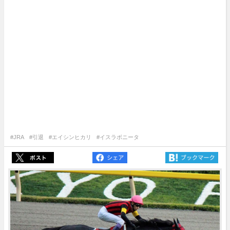
#JRA
#引退
#エイシンヒカリ
#イスラボニータ