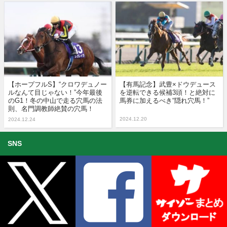
【ホープフルS】“クロワデュノー
【有馬記念】武豊×ドウデュース
ルなんて目じゃない！”今年最後
を逆転できる候補3頭！と絶対に
のG1！冬の中山で走る穴馬の法
馬券に加えるべき“隠れ穴馬！”
則、名門調教師絶賛の穴馬！
2024.12.20
2024.12.24
SNS