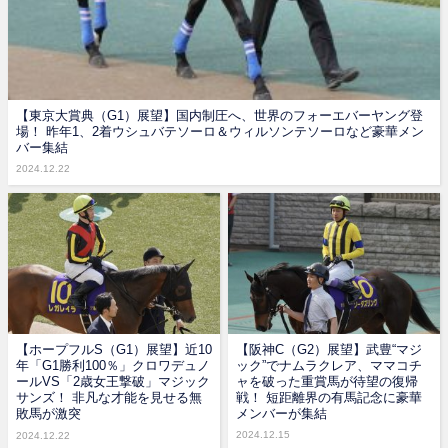
【東京大賞典（G1）展望】国内制圧へ、世界のフォーエバーヤング登
場！ 昨年1、2着ウシュバテソーロ＆ウィルソンテソーロなど豪華メン
バー集結
2024.12.22
【ホープフルS（G1）展望】近10
【阪神C（G2）展望】武豊“マジ
年「G1勝利100％」クロワデュノ
ック”でナムラクレア、ママコチ
ールVS「2歳女王撃破」マジック
ャを破った重賞馬が待望の復帰
サンズ！ 非凡な才能を見せる無
戦！ 短距離界の有馬記念に豪華
敗馬が激突
メンバーが集結
2024.12.15
2024.12.22