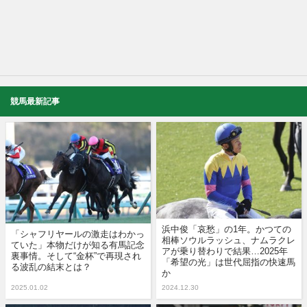
競馬最新記事
浜中俊「哀愁」の1年。かつての
「シャフリヤールの激走はわかっ
相棒ソウルラッシュ、ナムラクレ
ていた」本物だけが知る有馬記念
アが乗り替わりで結果…2025年
裏事情。そして“金杯”で再現され
「希望の光」は世代屈指の快速馬
る波乱の結末とは？
か
2025.01.02
2024.12.30