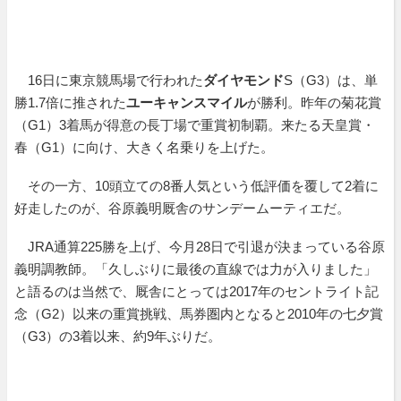
16日に東京競馬場で行われた
ダイヤモンド
S（G3）は、単
勝1.7倍に推された
ユーキャンスマイル
が勝利。昨年の菊花賞
（G1）3着馬が得意の長丁場で重賞初制覇。来たる天皇賞・
春（G1）に向け、大きく名乗りを上げた。
その一方、10頭立ての8番人気という低評価を覆して2着に
好走したのが、谷原義明厩舎のサンデームーティエだ。
JRA通算225勝を上げ、今月28日で引退が決まっている谷原
義明調教師。「久しぶりに最後の直線では力が入りました」
と語るのは当然で、厩舎にとっては2017年のセントライト記
念（G2）以来の重賞挑戦、馬券圏内となると2010年の七夕賞
（G3）の3着以来、約9年ぶりだ。