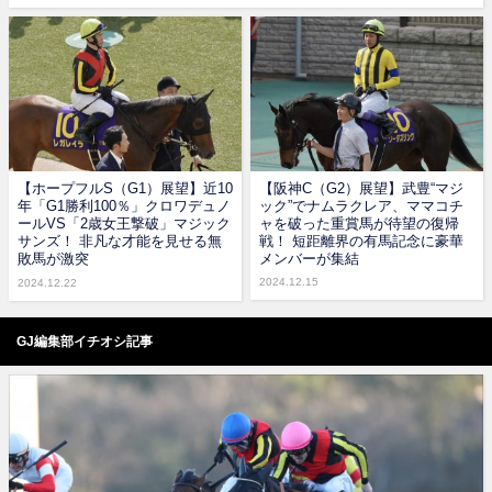
【ホープフルS（G1）展望】近10
【阪神C（G2）展望】武豊“マジ
年「G1勝利100％」クロワデュノ
ック”でナムラクレア、ママコチ
ールVS「2歳女王撃破」マジック
ャを破った重賞馬が待望の復帰
サンズ！ 非凡な才能を見せる無
戦！ 短距離界の有馬記念に豪華
敗馬が激突
メンバーが集結
2024.12.15
2024.12.22
GJ編集部イチオシ記事