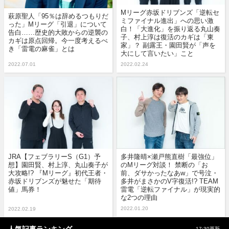
Mリーグ赤坂ドリブンズ「逆転セ
萩原聖人「95％は辞めるつもりだ
ミファイナル進出」への思い激
った」Mリーグ「引退」について
白！「大進化」を振り返る丸山奏
告白……歴史的大敗からの逆襲の
子、村上淳は復活のカギは「東
カギは原点回帰。今一度考えるべ
家」？ 副露王・園田賢が「声を
き「雷電の麻雀」とは
大にして言いたい」こと
2022.07.01
2022.02.24
JRA【フェブラリーS（G1）予
多井隆晴×瀬戸熊直樹「最強位」
想】園田賢、村上淳、丸山奏子が
のMリーグ対談！ 禁断の「お
大攻略!? 『Mリーグ』初代王者・
前、ダサかったなあw」で号泣・
赤坂ドリブンズが魅せた「期待
多井がまさかのV字復活!? TEAM
値」馬券！
雷電「逆転ファイナル」が現実的
な2つの理由
2022.01.20
2022.02.19
人気記事ランキング
17:30更新