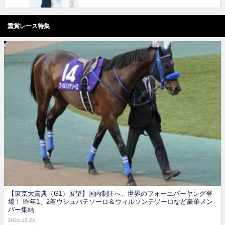
重賞レース特集
【東京大賞典（G1）展望】国内制圧へ、世界のフォーエバーヤング登
場！ 昨年1、2着ウシュバテソーロ＆ウィルソンテソーロなど豪華メン
バー集結
2024.12.22