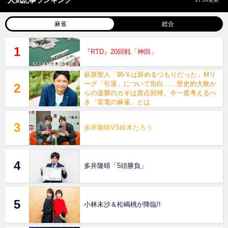
麻雀
総合
『RTD』20回戦「神回」
萩原聖人「95％は辞めるつもりだった」Mリ
ーグ「引退」について告白……歴史的大敗か
らの逆襲のカギは原点回帰。今一度考えるべ
き「雷電の麻雀」とは
多井隆晴VS鈴木たろう
多井隆晴「5頭勝負」
小林未沙＆松嶋桃が降臨!!