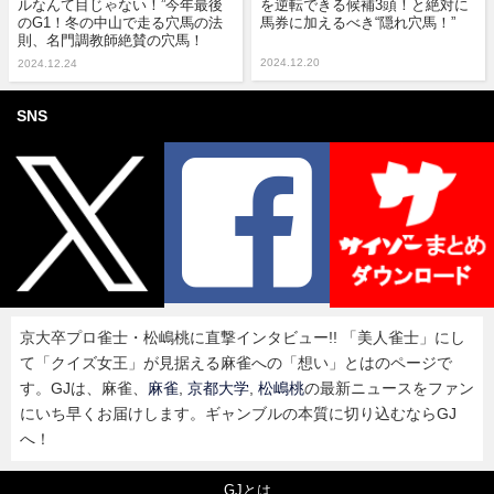
ルなんて目じゃない！”今年最後
を逆転できる候補3頭！と絶対に
のG1！冬の中山で走る穴馬の法
馬券に加えるべき“隠れ穴馬！”
則、名門調教師絶賛の穴馬！
2024.12.20
2024.12.24
SNS
京大卒プロ雀士・松嶋桃に直撃インタビュー!! 「美人雀士」にし
て「クイズ女王」が見据える麻雀への「想い」とはのページで
す。GJは、麻雀、
麻雀
,
京都大学
,
松嶋桃
の最新ニュースをファン
にいち早くお届けします。ギャンブルの本質に切り込むならGJ
へ！
GJとは