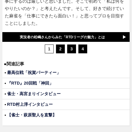
事にするのは厳しいと思いました。そこで初めて「私は何を
やりたいのか？」と考えたんです。そして、好きで続けてい
た麻雀を「仕事にできたら面白い！」と思ってプロを目指す
ことにしました。
実況者の松嶋さんからみた「RTDリーグの魅力」とは
1
2
3
4
●
関連記事
最高位戦「祝賀パーティー」
『RTD』20回戦「神回」
雀士・高宮まりインタビュー
RTD村上淳インタビュー
【雀士・萩原聖人を直撃】