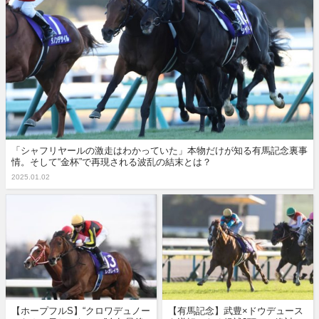
「シャフリヤールの激走はわかっていた」本物だけが知る有馬記念裏事
情。そして“金杯”で再現される波乱の結末とは？
2025.01.02
【ホープフルS】“クロワデュノー
【有馬記念】武豊×ドウデュース