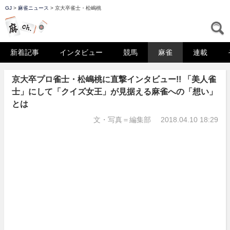
GJ
>
麻雀ニュース
>
京大卒雀士・松嶋桃
マーチャン
S
新着記事
インタビュー
競馬
麻雀
連載
京大卒プロ雀士・松嶋桃に直撃インタビュー!! 「美人雀
士」にして「クイズ女王」が見据える麻雀への「想い」
とは
文・写真＝編集部
2018.04.10 18:29