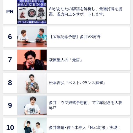
AIがあなたの牌譜を解析し、最適打牌を提
案。雀力向上をサポートします。
【宝塚記念予想】多井VS河野
萩原聖人の「覚悟」
松本吉弘『ベストバランス麻雀』
多井「ウマ娘式予想術」で宝塚記念を大攻
略!?
多井隆晴×佐々木寿人「No.1対談」実現！