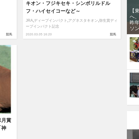
キオン・フジキセキ・シンボリルドル
【
フ・ハイセイコーなど～
へ
JRA
,
ディープインパクト
,
アグネスタキオン
,
弥生賞ディ
昨
ープインパクト記念
ソ
競馬
2020.03.05 16:20
競馬
皐月賞
「神