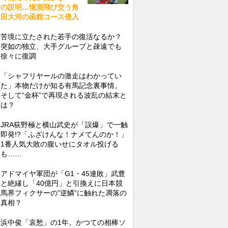
の説明…憶測飛び交う角
田大河の函館コース侵入
苦境に立たされた若手の復活なるか？
突如の独立、大手グループと疎遠でも
徐々に復調
「シャフリヤールの激走はわかってい
た」本物だけが知る有馬記念裏事情。
そして“金杯”で再現される波乱の結末と
は？
JRA荻野極と横山武史が「誤爆」で一触
即発!?「ふざけんな！ナメてんのか！」
1番人気大敗の腹いせにタオル投げる
も……
アドマイヤ軍団が「G1・45連敗」武豊
と絶縁し「40億円」と引換えに日本競
馬界フィクサーの”逆鱗”に触れた凋落の
真相？
浜中俊「哀愁」の1年。かつての相棒ソ