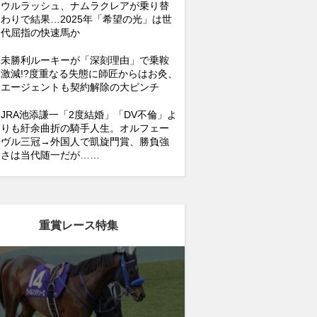
ウルラッシュ、ナムラクレアが乗り替
わりで結果…2025年「希望の光」は世
代屈指の快速馬か
未勝利ルーキーが「深刻理由」で乗鞍
激減!?度重なる失態に師匠からはお灸、
エージェントも契約解除の大ピンチ
JRA池添謙一「2度結婚」「DV不倫」よ
りも紆余曲折の騎手人生。オルフェー
ヴル三冠→外国人で凱旋門賞、勝負強
さは当代随一だが……
重賞レース特集