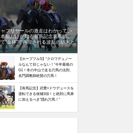
シャフリヤールの激走はわかってい
」本物だけが知る有馬記念裏事情。
て“金杯”で再現される波乱の結末と
？
【ホープフルS】“クロワデュノー
ルなんて目じゃない！”今年最後の
G1！冬の中山で走る穴馬の法則、
名門調教師絶賛の穴馬！
【有馬記念】武豊×ドウデュースを
逆転できる候補3頭！と絶対に馬券
に加えるべき“隠れ穴馬！”