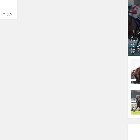
コラム
「
た
そし
は