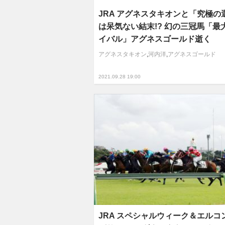
JRA アグネスタキオンと「究極の
は呆気ない結末!? 幻の三冠馬「最
イバル」アグネスゴールド逝く
アグネスタキオン
,
河内洋
,
アグネスゴールド
2021.09.28 19:00
JRA スペシャルウィーク＆エルコ