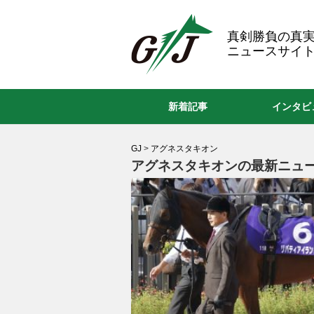
GJ
真剣勝負の真
ニュースサイト
新着記事
インタビ
GJ
>
アグネスタキオン
アグネスタキオンの最新ニュー