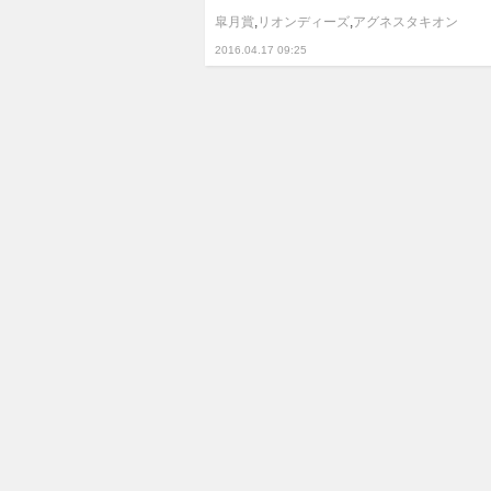
皐月賞
,
リオンディーズ
,
アグネスタキオン
2016.04.17 09:25