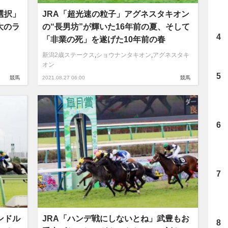
選択」
JRA「超光速の粒子」アグネスタキオン
大のラ
の“長男坊”が輝いた16年前の夏、そして
「非業の死」を遂げた10年前の春
新潟2歳ステークス
,
ショウナンタキオン
,
アグネスタキ
オン
競馬
2021.08.27 06:00
競馬
ンドル
JRA「ハンデ戦にしないとね」武豊もお