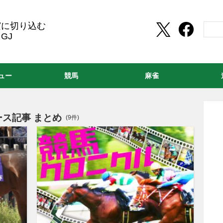
実に切り込む
GJ
ュー
競馬
麻雀
ス記事 まとめ
(9件)