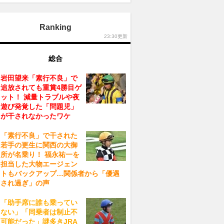
Ranking
23:30更新
総合
岩田望来「素行不良」で
追放されても重賞4勝目ゲ
ット！ 減量トラブルや夜
遊び発覚した「問題児」
が干されなかったワケ
「素行不良」で干された
若手の更生に関西の大御
所が名乗り！ 福永祐一を
担当した大物エージェン
トもバックアップ…関係者から「優遇
され過ぎ」の声
「助手席に誰も乗ってい
ない」「同乗者は制止不
可能だった」謎多きJRA