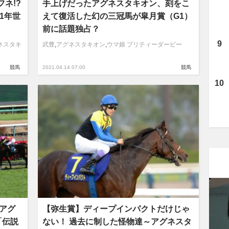
ネ!?
手上げだったアグネスタキオン、刻をこ
1年世
えて復活した幻の三冠馬が皐月賞（G1）
前に話題独占？
ネスタキ
武豊
,
アグネスタキオン
,
ウマ娘 プリティーダービー
競馬
2021.04.14 07:00
競馬
馬アグ
【弥生賞】ディープインパクトだけじゃ
「伝説
ない！ 過去に制した怪物達～アグネスタ