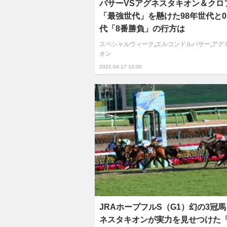
パサーVSアグネスタキオン＆クロフ
「最強世代」を懸けた98年世代と0
代「8番勝負」の行方は
スペシャルウィーク
,
エルコンドルパサー
,
アグ
オン
2021.04.17 12:00
JRAホープフルS（G1）幻の3冠
ネスタキオンが実力を見せつけた