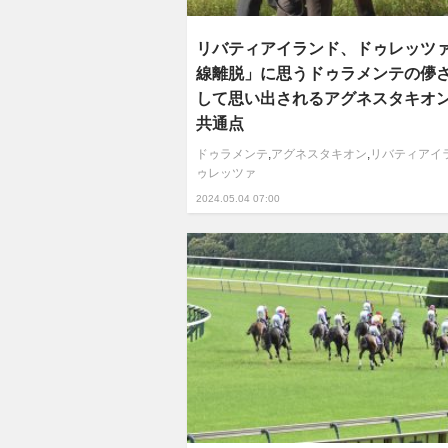
リバティアイランド、ドゥレッツ
線離脱」に思うドゥラメンテの儚
して思い出されるアグネスタキオ
共通点
ドゥラメンテ
,
アグネスタキオン
,
リバティアイ
ゥレッツァ
2024.05.04 07:00