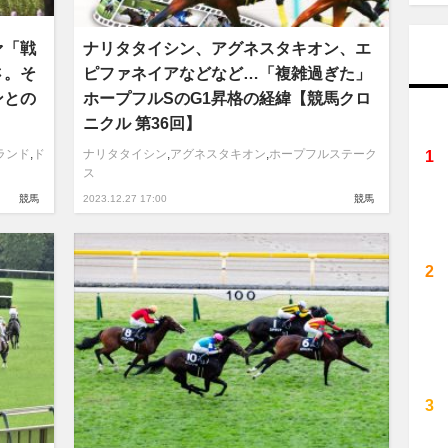
ァ「戦
ナリタタイシン、アグネスタキオン、エ
さ。そ
ピファネイアなどなど…「複雑過ぎた」
ンとの
ホープフルSのG1昇格の経緯【競馬クロ
ニクル 第36回】
ランド
,
ド
ナリタタイシン
,
アグネスタキオン
,
ホープフルステーク
ス
競馬
2023.12.27 17:00
競馬