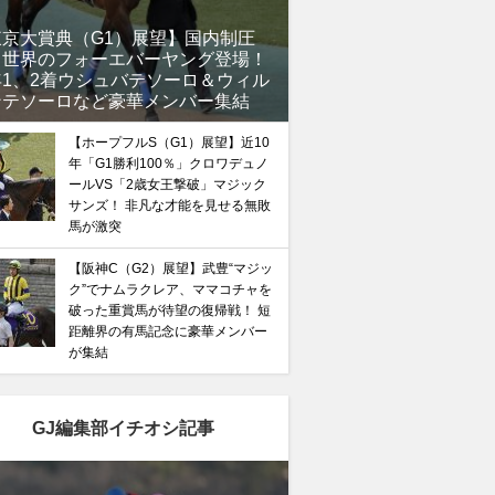
東京大賞典（G1）展望】国内制圧
、世界のフォーエバーヤング登場！
年1、2着ウシュバテソーロ＆ウィル
ンテソーロなど豪華メンバー集結
【ホープフルS（G1）展望】近10
年「G1勝利100％」クロワデュノ
ールVS「2歳女王撃破」マジック
サンズ！ 非凡な才能を見せる無敗
馬が激突
【阪神C（G2）展望】武豊“マジッ
ク”でナムラクレア、ママコチャを
破った重賞馬が待望の復帰戦！ 短
距離界の有馬記念に豪華メンバー
が集結
GJ編集部イチオシ記事