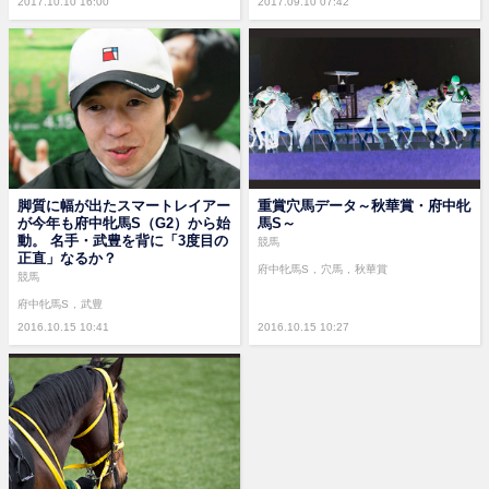
2017.10.10 16:00
2017.09.10 07:42
脚質に幅が出たスマートレイアー
重賞穴馬データ～秋華賞・府中牝
が今年も府中牝馬S（G2）から始
馬S～
動。 名手・武豊を背に「3度目の
競馬
正直」なるか？
府中牝馬S
穴馬
秋華賞
競馬
府中牝馬S
武豊
2016.10.15 10:41
2016.10.15 10:27