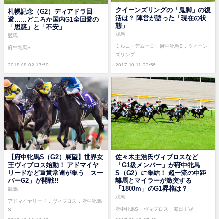
クイーンズリングの「鬼脚」の復
札幌記念（G2）ディアドラ回
活は？ 陣営が語った「現在の状
避……どころか国内G1全回避の
態」
「思惑」と「不安」
競馬
競馬
ミルコ・デムーロ
府中牝馬S
クイーン
府中牝馬S
ズリング
2018.08.02 17:50
2017.10.11 22:56
【府中牝馬S（G2）展望】世界女
佐々木主浩氏ヴィブロスなど
王ヴィブロス始動！ アドマイヤ
「G1級メンバー」が府中牝馬
リードなど重賞常連が集う「スー
S（G2）に集結！ 超一流の中距
パーG2」が開戦!!
離馬とマイラーが激突する
「1800m」のG1昇格は？
競馬
競馬
アドマイヤリード
ヴィブロス
府中牝馬
府中牝馬S
ヴィブロス
毎日王冠
S