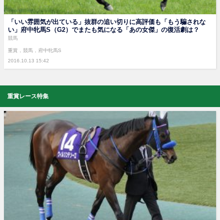
「いい雰囲気が出ている」抜群の追い切りに高評価も「もう騙されな
い」府中牝馬S（G2）でまたも気になる「あの女傑」の復活劇は？
競馬
重賞
競馬
府中牝馬S
2016.10.13 15:42
重賞レース特集