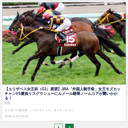
【エリザベス女王杯（G1）展望】JRA「外国人騎手祭」女王モズカッ
チャンVS勝負リスグラシューにルメール騎乗ノームコアが襲いかか
る！
競馬
エリザベス女王杯
リスグラシュー
モズカッチャン
2018.11.04 15:28