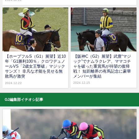
【ホープフルS（G1）展望】近10
【阪神C（G2）展望】武豊“マジ
年「G1勝利100％」クロワデュノ
ック”でナムラクレア、ママコチ
ールVS「2歳女王撃破」マジック
ャを破った重賞馬が待望の復帰
サンズ！ 非凡な才能を見せる無
戦！ 短距離界の有馬記念に豪華
敗馬が激突
メンバーが集結
2024.12.15
2024.12.22
GJ編集部イチオシ記事