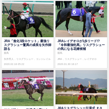
JRA「進化3段ロケット」最強リ
JRAレイデオロが1歩リード!?
スグラシュー驚異の成長を矢作師
「令和最強牝馬」リスグラシュー
語る
の気になる花婿候補
競馬
競馬
矢作芳人
リスグラシュー
コントレイル
JRA
リスグラシュー
レイデオロ
2020.02.16 05:22
2020.01.30 16:17
JRAリスグラシュー引退式 まさ