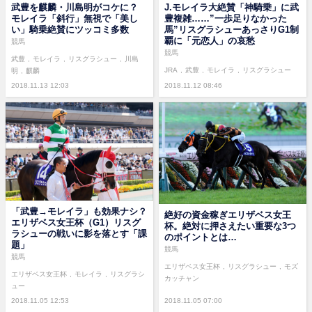
武豊を麒麟・川島明がコケに？
J.モレイラ大絶賛「神騎乗」に武
モレイラ「斜行」無視で「美し
豊複雑……”一歩足りなかった
い」騎乗絶賛にツッコミ多数
馬”リスグラシューあっさりG1制
覇に「元恋人」の哀愁
競馬
競馬
武豊
モレイラ
リスグラシュー
川島
JRA
武豊
モレイラ
リスグラシュー
明
麒麟
2018.11.13 12:03
2018.11.12 08:46
「武豊→モレイラ」も効果ナシ？
絶好の資金稼ぎエリザベス女王
エリザベス女王杯（G1）リスグ
杯。絶対に押さえたい重要な3つ
ラシューの戦いに影を落とす「課
のポイントとは…
題」
競馬
競馬
エリザベス女王杯
リスグラシュー
モズ
エリザベス女王杯
モレイラ
リスグラシ
カッチャン
ュー
2018.11.05 12:53
2018.11.05 07:00