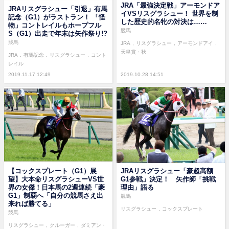
JRA「最強決定戦」アーモンドア
JRAリスグラシュー「引退」有馬
イVSリスグラシュー！ 世界を制
記念（G1）がラストラン！ 「怪
した歴史的名牝の対決は……
物」コントレイルもホープフル
競馬
S（G1）出走で年末は矢作祭り!?
競馬
JRA
リスグラシュー
アーモンドアイ
天皇賞・秋
JRA
有馬記念
リスグラシュー
コント
レイル
2019.11.17 12:49
2019.10.28 14:51
【コックスプレート（G1）展
JRAリスグラシュー「豪超高額
望】大本命リスグラシューVS世
G1参戦」決定！ 矢作師「挑戦
界の女傑！日本馬の2週連続「豪
理由」語る
G1」制覇へ「自分の競馬さえ出
競馬
来れば勝てる」
リスグラシュー
コックスプレート
競馬
リスグラシュー
クルーガー
ダミアン・