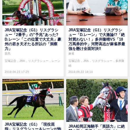
JRA宝塚記念（G1）リスグラシ
JRA宝塚記念（G1）リスグラシ
ュー「2番手」の”予兆”あった?
ュー「D.レーン」で大激論!?「絶
D.レーン「この位置で大丈夫」豪
対買わない！」多井隆晴VS「18
州の若き天才たる所以の「洞察
万馬券的中」河野高志が麻雀界最
力」
強を懸け全面対決!!
競馬
麻雀
宝塚記念
JRA
リスグラシュー
レーン
宝塚記念
JRA
リスグラシュー
多井隆
晴
2019.06.23 17:25
2019.06.22 18:14
JRA宝塚記念（G1）「現役屈
JRA松岡正海騎手「英語力」に絶
指」リスグラシュー＆レーンが怖