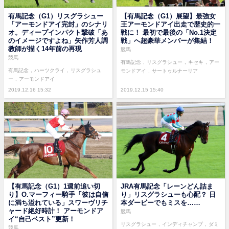
有馬記念（G1）リスグラシュー
【有馬記念（G1）展望】最強女
「アーモンドアイ完封」のシナリ
王アーモンドアイ出走で歴史的一
オ。ディープインパクト撃破「あ
戦に！ 最初で最後の「No.1決定
のイメージですよね」矢作芳人調
戦」へ超豪華メンバーが集結！
教師が描く14年前の再現
競馬
競馬
有馬記念
リスグラシュー
キセキ
アー
有馬記念
ハーツクライ
リスグラシュ
モンドアイ
サートゥルナーリア
ー
アーモンドアイ
2019.12.16 15:32
2019.12.15 15:40
【有馬記念（G1）1週前追い切
JRA有馬記念「レーンどん詰ま
り】O.マーフィー騎手「彼は自信
り」リスグラシューも心配？ 日
に満ち溢れている」スワーヴリチ
本ダービーでもミスを……
ャード絶好時計！ アーモンドア
競馬
イ“自己ベスト”更新！
リスグラシュー
インディチャンプ
ダミ
競馬