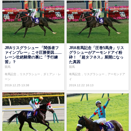
JRAリスグラシュー 「関係者フ
JRA有馬記念「圧巻5馬身」リス
ァインプレー」こそ圧勝要因……
グラシューがアーモンドアイ粉
レーン壮絶騎乗の裏に「予行練
砕！ 「超タフネス」展開になっ
習」？
た真因
競馬
競馬
有馬記念
リスグラシュー
ダミアン・レ
有馬記念
リスグラシュー
アーモンドア
ーン
イ
2019.12.25 13:38
2019.12.22 16:13