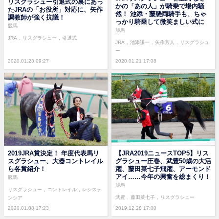
リスグラシュー引退式の裏にあっ
かの「あの人」が騎乗で場内騒
たJRAの「お役所」対応に、矢作
然！ 池添・藤懸両騎手も、ちゃ
調教師が強く抗議！
っかり騎乗して微笑ましい式に
競馬
競馬
JRA
リスグラシュー
引退式
JRA
池添謙一
矢作芳人
リスグラシュ
ー
2020.01.23 09:27
2020.01.21 17:08
2019JRA賞決定！ 年度代表馬リ
【JRA2019ニュースTOP5】リス
スグラシュー、大器コントレイル
グラシュー圧巻、武豊50歳の大活
ら各賞紹介！
躍、藤田菜七子飛躍、アーモンド
アイ……今年の興奮を総まくり！
競馬
競馬
リスグラシュー
コントレイル
レシステ
武豊
藤田菜七子
リスグラシュー
ンシア
2020.01.08 17:23
2019.12.28 17:00