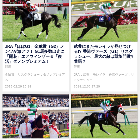
JRA「ほぼG1」金鯱賞（G2）メ
武豊にまたモレイラが見せつけ
ンツが激アツ！ G1馬多数出走に
る!? 香港ヴァーズ（G1）リスグ
「開花」エアウィンザー＆「復
ラシュー、最大の敵は凱旋門賞4
活」ダノンプレミアム！
着馬？
競馬
競馬
金鯱賞
リスグラシュー
ダノンプレミア
JRA
武豊
モレイラ
香港ヴァーズ
リ
ム
スグラシュー
2019.02.26 16:18
2018.12.06 17:20