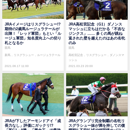
JRAイメージはリスグラシュー!?
JRA高松宮記念（G1）ダノンス
期待の2歳馬ルージュラテールが
マッシュに立ちはだかる「不吉な
出陣！「レッド軍団」もとい「ル
ジンクス」…… 多くの馬が跳ね
ージュ軍団」知名度向上への切り
返された壁を越えたのはあの名牝
札となるか
のみ
競馬
競馬
新馬
リスグラシュー
ルージュラテール
高松宮記念
リスグラシュー
ダノンスマ
ッシュ
2021.06.17 11:00
2021.03.23 20:00
JRAが下したアーモンドアイ「成
JRAグランプリ完全制覇の名牝リ
長力なし」評価にガックリ!?
スグラシュー妹が満を持しての復