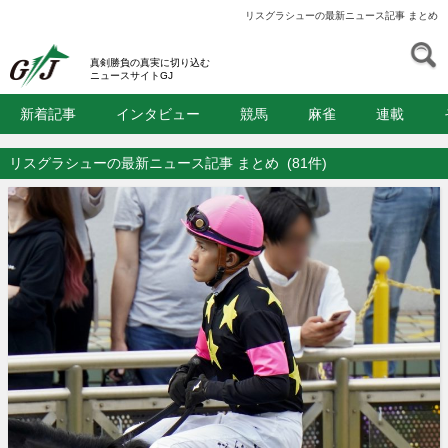
リスグラシューの最新ニュース記事 まとめ
S
GJ
真剣勝負の真実に切り込む
ニュースサイトGJ
新着記事
インタビュー
競馬
麻雀
連載
リスグラシューの最新ニュース記事 まとめ
(81件)