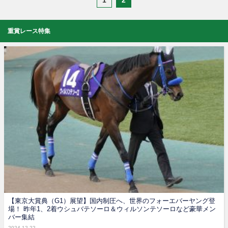
1
2
重賞レース特集
【東京大賞典（G1）展望】国内制圧へ、世界のフォーエバーヤング登
場！ 昨年1、2着ウシュバテソーロ＆ウィルソンテソーロなど豪華メン
バー集結
2024.12.22