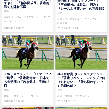
賛の嵐！ 香港ウインブライト
すぎる！ 「精神面成長」香港善
「平成最後の海外G1」勝利も
戦でも陣営不満
「レースより驚いた」の声殺到!?
競馬
競馬
宝塚記念
JRA
リスグラシュー
ダミア
JRA
リスグラシュー
ウインブライト
ン・レーン
松岡正海
2019.06.19 18:23
2019.04.28 19:20
JRAリスグラシュー「O.マーフィ
JRA金鯱賞（G2）リスグラシュ
ー騎乗」で香港期待大！ 日本で
ー「香港リベンジ」ステップで負
も大活躍の「若き天才」手腕に注
けられない！ 「勝ち切れず」で
目
も信頼の軸？
競馬
競馬
香港
リスグラシュー
マーフィー
JRA
金鯱賞
リスグラシュー
2019.04.12 14:59
2019.03.07 10:51