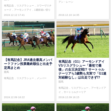
アン・レーン
有馬記念
リスグラシュー
スワーヴリチ
ャード
アーモンドアイ
1週前追い切り
2019.12.12 17:41
2019.12.10 14:35
【有馬記念】JRA過去最高メンバ
有馬記念（G1）アーモンドアイ
ー？ファン投票最終順位と出走予
VSリスグラシュー「最初で最
定馬まとめ
後」の女王決定戦!? サートゥル
競馬
ナーリアら3歳勢も充実で「G1連
対経験なし」は出走できず!?
有馬記念
リスグラシュー
メンバー
競馬
有馬記念
リスグラシュー
アーモンドア
イ
サートゥルナーリア
2019.12.09 16:22
2019.12.09 16:15