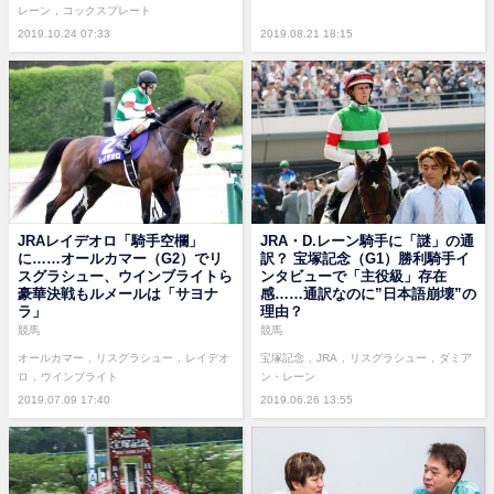
レーン
コックスプレート
2019.10.24 07:33
2019.08.21 18:15
JRAレイデオロ「騎手空欄」
JRA・D.レーン騎手に「謎」の通
に……オールカマー（G2）でリ
訳？ 宝塚記念（G1）勝利騎手イ
スグラシュー、ウインブライトら
ンタビューで「主役級」存在
豪華決戦もルメールは「サヨナ
感……通訳なのに”日本語崩壊”の
ラ」
理由？
競馬
競馬
オールカマー
リスグラシュー
レイデオ
宝塚記念
JRA
リスグラシュー
ダミア
ロ
ウインブライト
ン・レーン
2019.07.09 17:40
2019.06.26 13:55