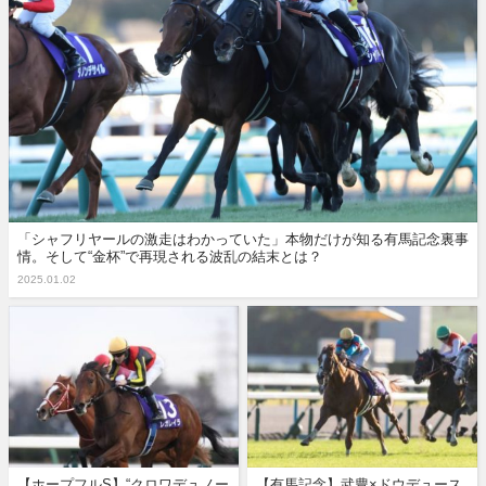
「シャフリヤールの激走はわかっていた」本物だけが知る有馬記念裏事
情。そして“金杯”で再現される波乱の結末とは？
2025.01.02
【ホープフルS】“クロワデュノー
【有馬記念】武豊×ドウデュース