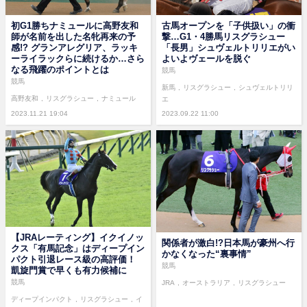
初G1勝ちナミュールに高野友和
古馬オープンを「子供扱い」の衝
師が名前を出した名牝再来の予
撃…G1・4勝馬リスグラシュー
感!? グランアレグリア、ラッキ
「長男」シュヴェルトリリエがい
ーライラックらに続けるか…さら
よいよヴェールを脱ぐ
なる飛躍のポイントとは
競馬
競馬
新馬
リスグラシュー
シュヴェルトリリ
高野友和
リスグラシュー
ナミュール
エ
2023.11.21 19:04
2023.09.22 11:00
【JRAレーティング】イクイノッ
関係者が激白!?日本馬が豪州へ行
クス「有馬記念」はディープイン
かなくなった“裏事情”
パクト引退レース級の高評価！
競馬
凱旋門賞で早くも有力候補に
競馬
JRA
オーストラリア
リスグラシュー
ディープインパクト
リスグラシュー
イ