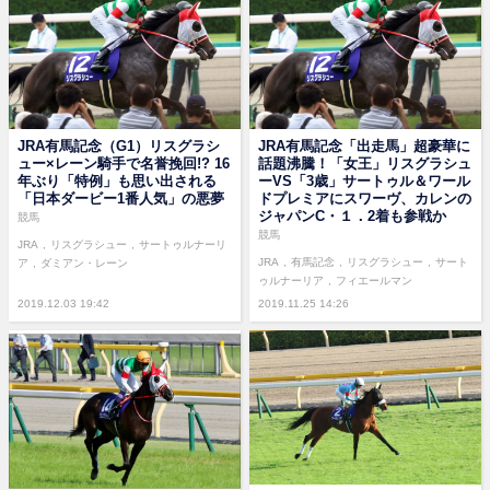
JRA有馬記念（G1）リスグラシ
JRA有馬記念「出走馬」超豪華に
ュー×レーン騎手で名誉挽回!? 16
話題沸騰！「女王」リスグラシュ
年ぶり「特例」も思い出される
ーVS「3歳」サートゥル＆ワール
「日本ダービー1番人気」の悪夢
ドプレミアにスワーヴ、カレンの
ジャパンC・１．2着も参戦か
競馬
競馬
JRA
リスグラシュー
サートゥルナーリ
JRA
有馬記念
リスグラシュー
サート
ア
ダミアン・レーン
ゥルナーリア
フィエールマン
2019.12.03 19:42
2019.11.25 14:26