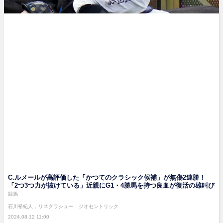
C.ルメールが高評価した「かつてのクラシック候補」が無傷2連勝！
「2つ3つ力が抜けている」近親にG1・4勝馬を持つ良血が復活の雄叫び
競馬
石川裕紀人
リスグラシュー
ジオセントリック
2024.08.12 11:00