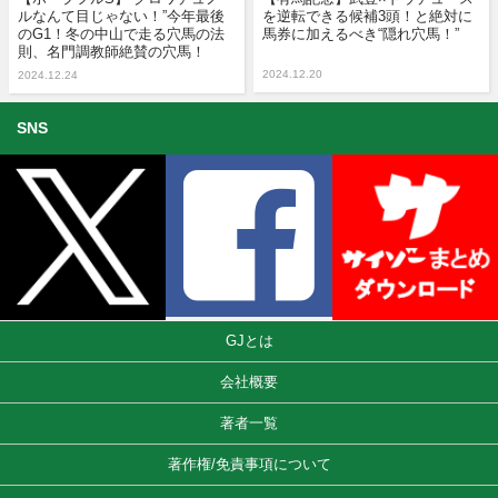
ルなんて目じゃない！”今年最後
を逆転できる候補3頭！と絶対に
のG1！冬の中山で走る穴馬の法
馬券に加えるべき“隠れ穴馬！”
則、名門調教師絶賛の穴馬！
2024.12.20
2024.12.24
SNS
GJとは
会社概要
著者一覧
著作権/免責事項について