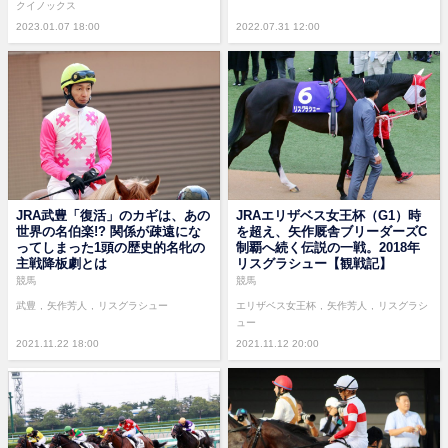
クイノックス
2023.01.07 18:00
2022.07.31 12:00
JRA武豊「復活」のカギは、あの
JRAエリザベス女王杯（G1）時
世界の名伯楽!? 関係が疎遠にな
を超え、矢作厩舎ブリーダーズC
ってしまった1頭の歴史的名牝の
制覇へ続く伝説の一戦。2018年
主戦降板劇とは
リスグラシュー【観戦記】
競馬
競馬
武豊
矢作芳人
リスグラシュー
エリザベス女王杯
矢作芳人
リスグラシ
ュー
2021.11.22 18:00
2021.11.12 20:00