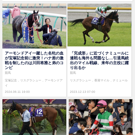
アーモンドアイ一蹴した名牝の血
「完成形」に近づくナミュールに
が宝塚記念前に激突！ハナ差の激
連戦も海外も問題なし…引退馬続
戦を制したのは川田将雅と弟のコ
出のマイル戦線、来年の主役に躍
ンビ
り出るか
競馬
競馬
宝塚記念
リスグラシュー
アーモンドア
リスグラシュー
香港マイル
ナミュール
イ
2024.06.11 19:00
2023.12.13 07:00