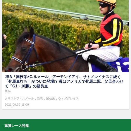
JRA「国枝栄×C.ルメール」アーモンドアイ、サトノレイナスに続く
「牝馬真打ち」がついに登場!? 母はアメリカで牝馬二冠、父母合わせ
て「G1・10勝」の超良血
競馬
クリストフ・ルメール
新馬
国枝栄
ウィズグレイス
2021.09.30 11:00
重賞レース特集