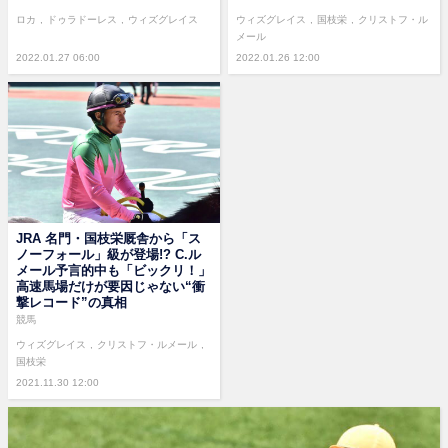
ロカ
ドゥラドーレス
ウィズグレイス
ウィズグレイス
国枝栄
クリストフ・ル
メール
2022.01.27 06:00
2022.01.26 12:00
JRA 名門・国枝栄厩舎から「ス
ノーフォール」級が登場!? C.ル
メール予言的中も「ビックリ！」
高速馬場だけが要因じゃない“衝
撃レコード”の真相
競馬
ウィズグレイス
クリストフ・ルメール
国枝栄
2021.11.30 12:00