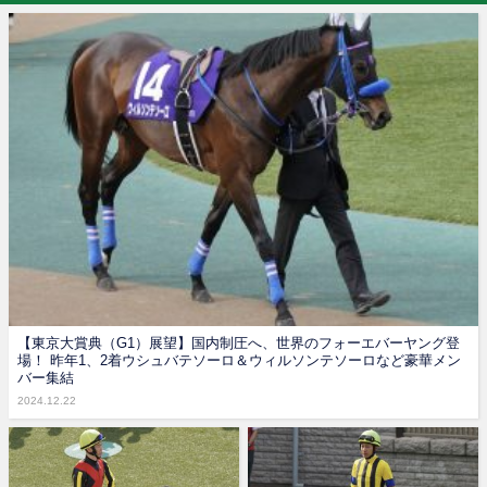
【東京大賞典（G1）展望】国内制圧へ、世界のフォーエバーヤング登
場！ 昨年1、2着ウシュバテソーロ＆ウィルソンテソーロなど豪華メン
バー集結
2024.12.22