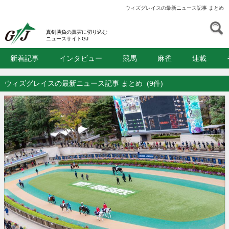
ウィズグレイスの最新ニュース記事 まとめ
S
GJ
真剣勝負の真実に切り込む
ニュースサイトGJ
新着記事
インタビュー
競馬
麻雀
連載
ウィズグレイスの最新ニュース記事 まとめ
(9件)