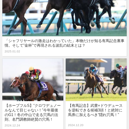
「シャフリヤールの激走はわかっていた」本物だけが知る有馬記念裏事
情。そして“金杯”で再現される波乱の結末とは？
2025.01.02
【ホープフルS】“クロワデュノー
【有馬記念】武豊×ドウデュース
ルなんて目じゃない！”今年最後
を逆転できる候補3頭！と絶対に
のG1！冬の中山で走る穴馬の法
馬券に加えるべき“隠れ穴馬！”
則、名門調教師絶賛の穴馬！
2024.12.20
2024.12.24