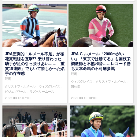
JRA圧倒的「ルメール不足」が桜
JRA C.ルメール「2000mがい
花賞戦線を直撃!? 乗り替わった
い」「東京では勝てる」も国枝栄
騎手が足の引っ張りあい……「重
調教師と不協和音……レコード勝
賞19連敗」でもいて欲しかった名
ち大本命馬の不可解参戦
手の存在感
競馬
競馬
ウィズグレイス
クリストフ・ルメール
クリストフ・ルメール
ウィズグレイス
国枝栄
ビジュノワール
ラズベリームース
2022.03.16 07:00
2022.03.10 18:00