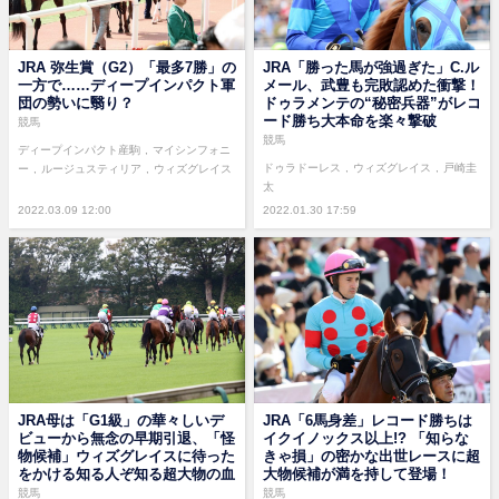
JRA 弥生賞（G2）「最多7勝」の
JRA「勝った馬が強過ぎた」C.ル
一方で……ディープインパクト軍
メール、武豊も完敗認めた衝撃！
団の勢いに翳り？
ドゥラメンテの“秘密兵器”がレコ
ード勝ち大本命を楽々撃破
競馬
競馬
ディープインパクト産駒
マイシンフォニ
ドゥラドーレス
ウィズグレイス
戸崎圭
ー
ルージュスティリア
ウィズグレイス
太
2022.03.09 12:00
2022.01.30 17:59
JRA母は「G1級」の華々しいデ
JRA「6馬身差」レコード勝ちは
ビューから無念の早期引退、「怪
イクイノックス以上!? 「知らな
物候補」ウィズグレイスに待った
きゃ損」の密かな出世レースに超
をかける知る人ぞ知る超大物の血
大物候補が満を持して登場！
競馬
競馬