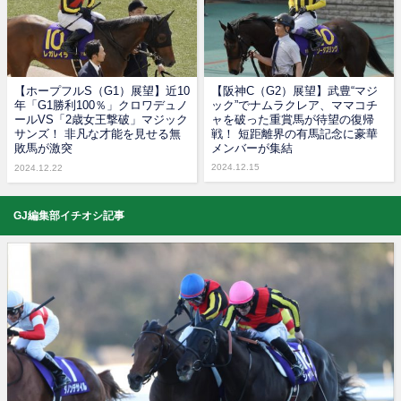
【ホープフルS（G1）展望】近10
【阪神C（G2）展望】武豊“マジ
年「G1勝利100％」クロワデュノ
ック”でナムラクレア、ママコチ
ールVS「2歳女王撃破」マジック
ャを破った重賞馬が待望の復帰
サンズ！ 非凡な才能を見せる無
戦！ 短距離界の有馬記念に豪華
敗馬が激突
メンバーが集結
2024.12.15
2024.12.22
GJ編集部イチオシ記事