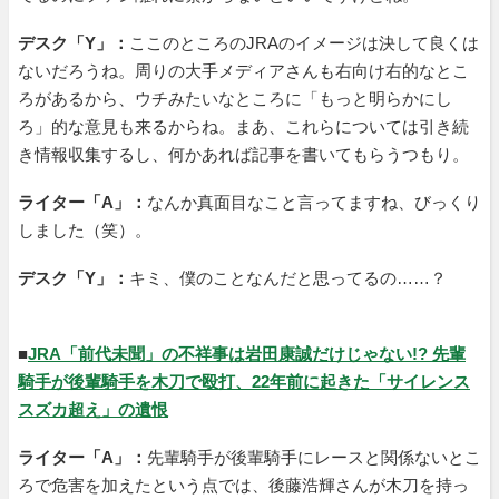
デスク「Y」：
ここのところのJRAのイメージは決して良くは
ないだろうね。周りの大手メディアさんも右向け右的なとこ
ろがあるから、ウチみたいなところに「もっと明らかにし
ろ」的な意見も来るからね。まあ、これらについては引き続
き情報収集するし、何かあれば記事を書いてもらうつもり。
ライター「A」：
なんか真面目なこと言ってますね、びっくり
しました（笑）。
デスク「Y」：
キミ、僕のことなんだと思ってるの……？
■
JRA「前代未聞」の不祥事は岩田康誠だけじゃない!? 先輩
騎手が後輩騎手を木刀で殴打、22年前に起きた「サイレンス
スズカ超え」の遺恨
ライター「A」：
先輩騎手が後輩騎手にレースと関係ないとこ
ろで危害を加えたという点では、後藤浩輝さんが木刀を持っ