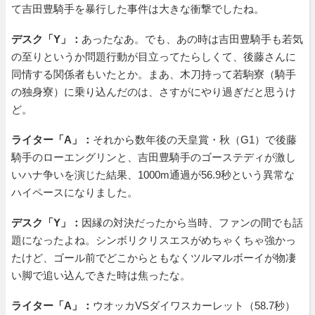
て吉田豊騎手を暴行した事件は大きな衝撃でしたね。
デスク「Y」：
あったなあ。でも、あの時は吉田豊騎手も若気
の至りというか問題行動が目立ってたらしくて、後藤さんに
同情する関係者もいたとか。まあ、木刀持って若駒寮（騎手
の独身寮）に乗り込んだのは、さすがにやり過ぎだと思うけ
ど。
ライター「A」：
それから数年後の天皇賞・秋（G1）で後藤
騎手のローエングリンと、吉田豊騎手のゴーステディが激し
いハナ争いを演じた結果、1000m通過が56.9秒という異常な
ハイペースになりました。
デスク「Y」：
因縁の対決だったから当時、ファンの間でも話
題になったよね。シンボリクリスエスがめちゃくちゃ強かっ
たけど、ゴール前でどこからともなくツルマルボーイが物凄
い脚で追い込んできた時は焦ったな。
ライター「A」：
ウオッカVSダイワスカーレット（58.7秒）