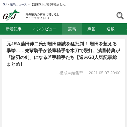
GJ
>
競馬ニュース
>
【週末GJ人気記事総まとめ】
GJ
S
真剣勝負の真実に切り込む
ニュースサイトGJ
新着記事
インタビュー
競馬
麻雀
連載
元JRA藤田伸二氏が岩田康誠を猛批判！ 岩田を超える
暴挙……先輩騎手が後輩騎手を木刀で殴打、減量特典が
「諸刃の剣」になる若手騎手たち【週末GJ人気記事総
まとめ】
構成＝編集部
2021.05.07 20:00