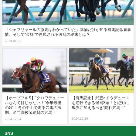
「シャフリヤールの激走はわかっていた」本物だけが知る有馬記念裏事
情。そして“金杯”で再現される波乱の結末とは？
2025.01.02
【ホープフルS】“クロワデュノー
【有馬記念】武豊×ドウデュース
ルなんて目じゃない！”今年最後
を逆転できる候補3頭！と絶対に
のG1！冬の中山で走る穴馬の法
馬券に加えるべき“隠れ穴馬！”
則、名門調教師絶賛の穴馬！
2024.12.20
2024.12.24
SNS