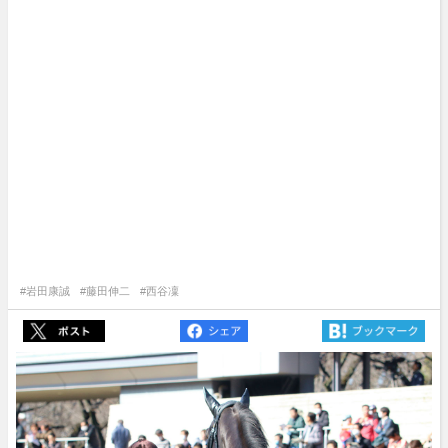
#岩田康誠
#藤田伸二
#西谷凜