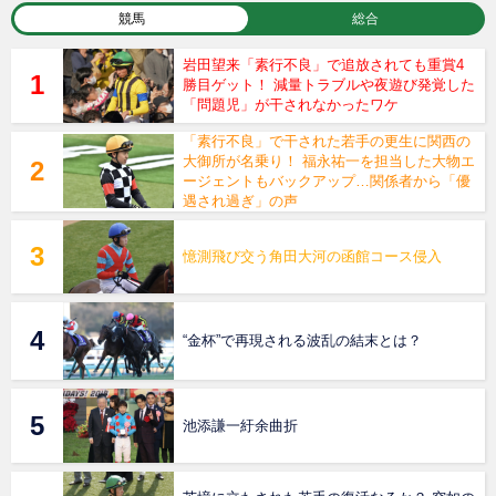
競馬
総合
岩田望来「素行不良」で追放されても重賞4
勝目ゲット！ 減量トラブルや夜遊び発覚した
「問題児」が干されなかったワケ
「素行不良」で干された若手の更生に関西の
大御所が名乗り！ 福永祐一を担当した大物エ
ージェントもバックアップ…関係者から「優
遇され過ぎ」の声
憶測飛び交う角田大河の函館コース侵入
“金杯”で再現される波乱の結末とは？
池添謙一紆余曲折