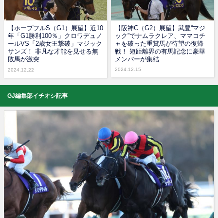
【ホープフルS（G1）展望】近10
【阪神C（G2）展望】武豊“マジ
年「G1勝利100％」クロワデュノ
ック”でナムラクレア、ママコチ
ールVS「2歳女王撃破」マジック
ャを破った重賞馬が待望の復帰
サンズ！ 非凡な才能を見せる無
戦！ 短距離界の有馬記念に豪華
敗馬が激突
メンバーが集結
2024.12.15
2024.12.22
GJ編集部イチオシ記事