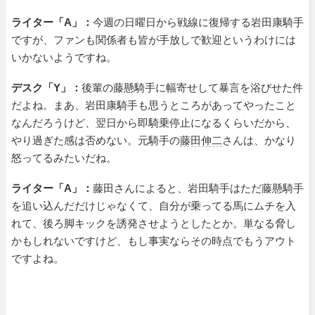
ライター「A」：
今週の日曜日から戦線に復帰する岩田康騎手
ですが、ファンも関係者も皆が手放しで歓迎というわけには
いかないようですね。
デスク「Y」：
後輩の藤懸騎手に幅寄せして暴言を浴びせた件
だよね。まあ、岩田康騎手も思うところがあってやったこと
なんだろうけど、翌日から即騎乗停止になるくらいだから、
やり過ぎた感は否めない。元騎手の
藤田伸二
さんは、かなり
怒ってるみたいだね。
ライター「A」：
藤田さんによると、岩田騎手はただ藤懸騎手
を追い込んだだけじゃなくて、自分が乗ってる馬にムチを入
れて、後ろ脚キックを誘発させようとしたとか。単なる脅し
かもしれないですけど、もし事実ならその時点でもうアウト
ですよね。