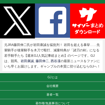
元JRA藤田伸二氏が岩田康誠を猛批判！ 岩田を超える暴挙……先
輩騎手が後輩騎手を木刀で殴打、減量特典が「諸刃の剣」になる
若手騎手たち【週末GJ人気記事総まとめ】のページです。GJ
は、競馬、
岩田康誠
,
藤田伸二
,
西谷凜
の最新ニュースをファンに
いち早くお届けします。ギャンブルの本質に切り込むならGJへ！
GJとは
会社概要
著者一覧
著作権/免責事項について