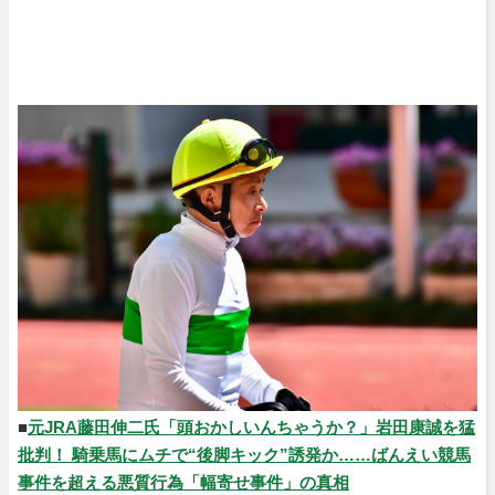
■
元JRA藤田伸二氏「頭おかしいんちゃうか？」岩田康誠を猛
批判！ 騎乗馬にムチで“後脚キック”誘発か……ばんえい競馬
事件を超える悪質行為「幅寄せ事件」の真相