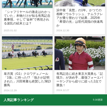
浜中俊「哀愁」の1年。かつての
「シャフリヤールの激走はわかっ
相棒ソウルラッシュ、ナムラクレ
ていた」本物だけが知る有馬記念
アが乗り替わりで結果…2025年
裏事情。そして“金杯”で再現され
「希望の光」は世代屈指の快速馬
る波乱の結末とは？
か
2025.01.02
2024.12.30
皐月賞（G1）クロワデュノール
有馬記念に続き東京大賞典も「記
「1強」に待った!? 「強さが証明
憶力」が決め手…最強フォーエバ
された」川田将雅も絶賛した3戦3
ーヤングから絞りに絞った2点で
勝馬
勝負！
2024.12.27
2024.12.29
人気記事ランキング
5:30更新