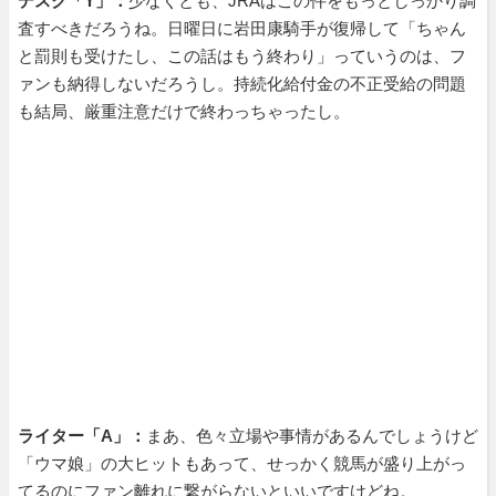
デスク「Y」：
少なくとも、JRAはこの件をもっとしっかり調
査すべきだろうね。日曜日に岩田康騎手が復帰して「ちゃん
と罰則も受けたし、この話はもう終わり」っていうのは、フ
ァンも納得しないだろうし。持続化給付金の不正受給の問題
も結局、厳重注意だけで終わっちゃったし。
ライター「A」：
まあ、色々立場や事情があるんでしょうけど
「ウマ娘」の大ヒットもあって、せっかく競馬が盛り上がっ
てるのにファン離れに繋がらないといいですけどね。