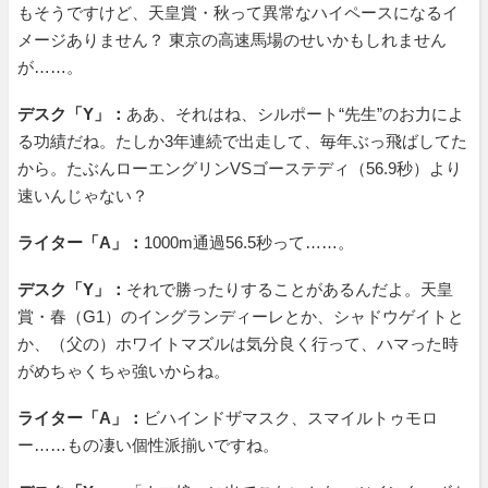
もそうですけど、天皇賞・秋って異常なハイペースになるイ
メージありません？ 東京の高速馬場のせいかもしれません
が……。
デスク「Y」：
ああ、それはね、シルポート“先生”のお力によ
る功績だね。たしか3年連続で出走して、毎年ぶっ飛ばしてた
から。たぶんローエングリンVSゴーステディ（56.9秒）より
速いんじゃない？
ライター「A」：
1000m通過56.5秒って……。
デスク「Y」：
それで勝ったりすることがあるんだよ。天皇
賞・春（G1）のイングランディーレとか、シャドウゲイトと
か、（父の）ホワイトマズルは気分良く行って、ハマった時
がめちゃくちゃ強いからね。
ライター「A」：
ビハインドザマスク、スマイルトゥモロ
ー……もの凄い個性派揃いですね。