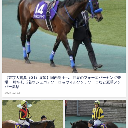
【東京大賞典（G1）展望】国内制圧へ、世界のフォーエバーヤング登
場！ 昨年1、2着ウシュバテソーロ＆ウィルソンテソーロなど豪華メン
バー集結
2024.12.22