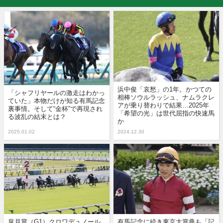
浜中俊「哀愁」の1年。かつての
「シャフリヤールの激走はわかっ
相棒ソウルラッシュ、ナムラクレ
ていた」本物だけが知る有馬記念
アが乗り替わりで結果…2025年
裏事情。そして“金杯”で再現され
「希望の光」は世代屈指の快速馬
る波乱の結末とは？
か
2025.01.02
2024.12.30
皐月賞（G1）クロワデュノール
有馬記念に続き東京大賞典も「記