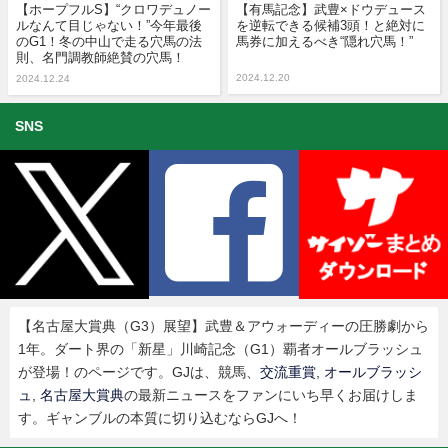
【ホープフルS】“クロワデュノー
【有馬記念】武豊×ドウデュース
ルなんて目じゃない！”今年最後
を逆転できる候補3頭！と絶対に
のG1！冬の中山で走る穴馬の法
馬券に加えるべき“隠れ穴馬！”
則、名門調教師絶賛の穴馬！
2024.12.20
2024.12.24
SNS
【名古屋大賞典（G3）展望】武豊＆アウォーディーの圧勝劇から
1年。ダート界の「新星」川崎記念（G1）覇者オールブラッシュ
が登場！のページです。GJは、競馬、
交流重賞
,
オールブラッシ
ュ
,
名古屋大賞典
の最新ニュースをファンにいち早くお届けしま
す。ギャンブルの本質に切り込むならGJへ！