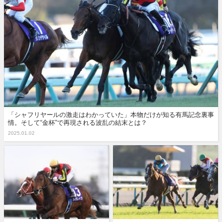
「シャフリヤールの激走はわかっていた」本物だけが知る有馬記念裏事
情。そして“金杯”で再現される波乱の結末とは？
2025.01.02