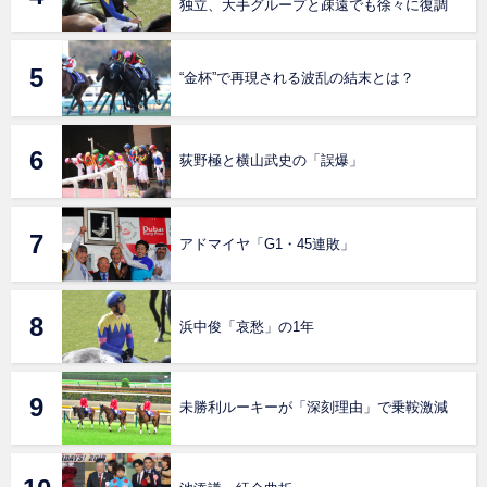
独立、大手グループと疎遠でも徐々に復調
“金杯”で再現される波乱の結末とは？
荻野極と横山武史の「誤爆」
アドマイヤ「G1・45連敗」
浜中俊「哀愁」の1年
未勝利ルーキーが「深刻理由」で乗鞍激減