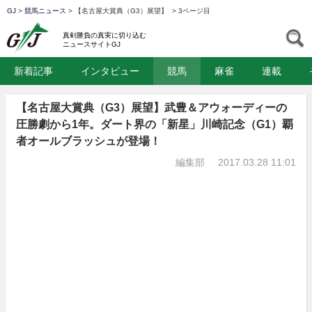
GJ
>
競馬ニュース
>
【名古屋大賞典（G3）展望】
>
3ページ目
GJ
S
真剣勝負の真実に切り込む
ニュースサイトGJ
新着記事
インタビュー
競馬
麻雀
連載
【名古屋大賞典（G3）展望】武豊＆アウォーディーの
圧勝劇から1年。ダート界の「新星」川崎記念（G1）覇
者オールブラッシュが登場！
編集部
2017.03.28 11:01