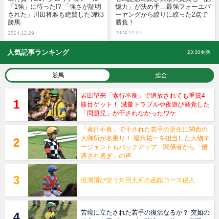
「1強」に待った!? 「強さが証明
憶力」が決め手…最強フォーエバ
された」川田将雅も絶賛した3戦3
ーヤングから絞りに絞った2点で
勝馬
勝負！
2024.12.27
2024.12.29
人気記事ランキング
23:30更新
競馬
総合
岩田望来「素行不良」で追放されても重賞4
勝目ゲット！ 減量トラブルや夜遊び発覚した
「問題児」が干されなかったワケ
「素行不良」で干された若手の更生に関西の
大御所が名乗り！ 福永祐一を担当した大物エ
ージェントもバックアップ…関係者から「優
遇され過ぎ」の声
憶測飛び交う角田大河の函館コース侵入
苦境に立たされた若手の復活なるか？ 突如の