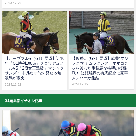
2024.12.22
【ホープフルS（G1）展望】近10
【阪神C（G2）展望】武豊“マジ
年「G1勝利100％」クロワデュノ
ック”でナムラクレア、ママコチ
ールVS「2歳女王撃破」マジック
ャを破った重賞馬が待望の復帰
サンズ！ 非凡な才能を見せる無
戦！ 短距離界の有馬記念に豪華
敗馬が激突
メンバーが集結
2024.12.15
2024.12.22
GJ編集部イチオシ記事