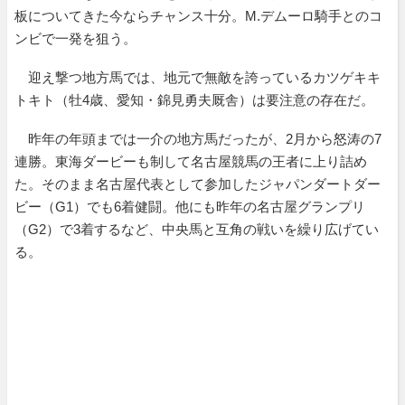
板についてきた今ならチャンス十分。M.デムーロ騎手とのコ
ンビで一発を狙う。
迎え撃つ地方馬では、地元で無敵を誇っているカツゲキキ
トキト（牡4歳、愛知・錦見勇夫厩舎）は要注意の存在だ。
昨年の年頭までは一介の地方馬だったが、2月から怒涛の7
連勝。東海ダービーも制して名古屋競馬の王者に上り詰め
た。そのまま名古屋代表として参加したジャパンダートダー
ビー（G1）でも6着健闘。他にも昨年の名古屋グランプリ
（G2）で3着するなど、中央馬と互角の戦いを繰り広げてい
る。