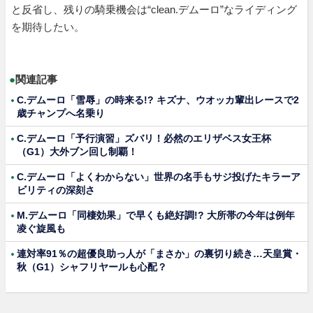
と反省し、残りの騎乗機会は“clean.デムーロ”なライディング
を期待したい。
●
関連記事
C.デムーロ「雪辱」の時来る!? キズナ、ウオッカ輩出レースで2
歳チャンプへ名乗り
C.デムーロ「予行演習」ズバリ！必然のエリザベス女王杯
（G1）大外ブン回し制覇！
C.デムーロ「よくわからない」世界の名手もサジ投げたキラーア
ビリティの深刻さ
M.デムーロ「同棲効果」で早くも絶好調!? 大所帯の今年は例年
凌ぐ旋風も
連対率91％の超優良助っ人が「まさか」の裏切り続き…天皇賞・
秋（G1）シャフリヤールも心配？