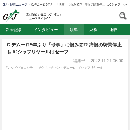
GJ
>
競馬ニュース
>
C.デムーロ5年ぶり「珍事」に恨み節!? 痛恨の騎乗停止もJCシャフリヤー
GJ
S
真剣勝負の真実に切り込む
ニュースサイトGJ
新着記事
インタビュー
競馬
麻雀
連載
C.デムーロ5年ぶり「珍事」に恨み節!? 痛恨の騎乗停止
もJCシャフリヤールはセーフ
編集部
2022.11.21 06:00
#レッドヴェロシティ
#クリスチャン・デムーロ
#シャフリヤール