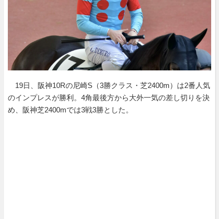
19日、阪神10Rの尼崎S（3勝クラス・芝2400m）は2番人気
のインプレスが勝利。4角最後方から大外一気の差し切りを決
め、阪神芝2400mでは3戦3勝とした。