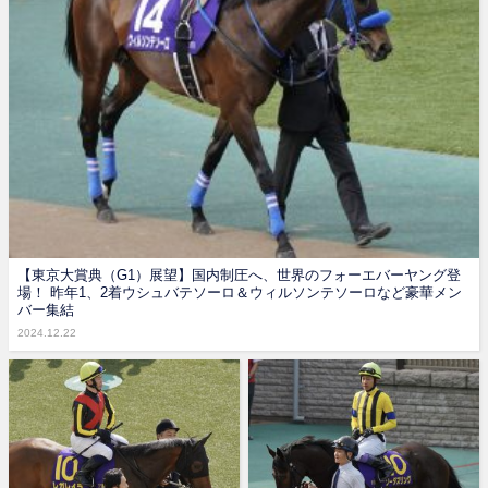
【東京大賞典（G1）展望】国内制圧へ、世界のフォーエバーヤング登
場！ 昨年1、2着ウシュバテソーロ＆ウィルソンテソーロなど豪華メン
バー集結
2024.12.22