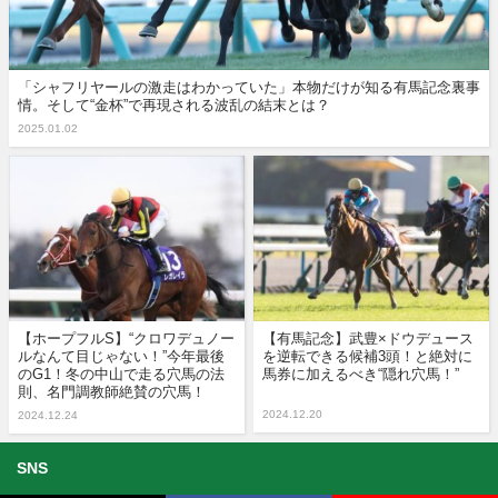
「シャフリヤールの激走はわかっていた」本物だけが知る有馬記念裏事
情。そして“金杯”で再現される波乱の結末とは？
2025.01.02
【ホープフルS】“クロワデュノー
【有馬記念】武豊×ドウデュース
ルなんて目じゃない！”今年最後
を逆転できる候補3頭！と絶対に
のG1！冬の中山で走る穴馬の法
馬券に加えるべき“隠れ穴馬！”
則、名門調教師絶賛の穴馬！
2024.12.20
2024.12.24
SNS