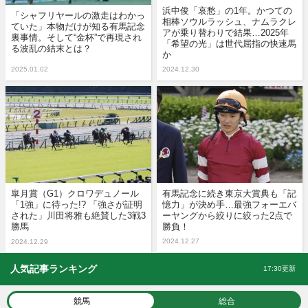
浜中俊「哀愁」の1年。かつての
「シャフリヤールの激走はわかっ
相棒ソウルラッシュ、ナムラクレ
ていた」本物だけが知る有馬記念
アが乗り替わりで結果…2025年
裏事情。そして“金杯”で再現され
「希望の光」は世代屈指の快速馬
る波乱の結末とは？
か
2025.01.02
2024.12.30
皐月賞（G1）クロワデュノール
有馬記念に続き東京大賞典も「記
「1強」に待った!? 「強さが証明
憶力」が決め手…最強フォーエバ
された」川田将雅も絶賛した3戦3
ーヤングから絞りに絞った2点で
勝馬
勝負！
2024.12.27
2024.12.29
人気記事ランキング
17:30更新
競馬
総合