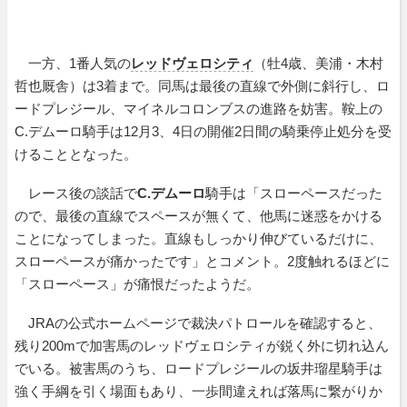
一方、1番人気の
レッドヴェロシティ
（牡4歳、美浦・木村
哲也厩舎）は3着まで。同馬は最後の直線で外側に斜行し、ロ
ードプレジール、マイネルコロンブスの進路を妨害。鞍上の
C.デムーロ騎手は12月3、4日の開催2日間の騎乗停止処分を受
けることとなった。
レース後の談話で
C.デムーロ
騎手は「スローペースだった
ので、最後の直線でスペースが無くて、他馬に迷惑をかける
ことになってしまった。直線もしっかり伸びているだけに、
スローペースが痛かったです」とコメント。2度触れるほどに
「スローペース」が痛恨だったようだ。
JRAの公式ホームページで裁決パトロールを確認すると、
残り200mで加害馬のレッドヴェロシティが鋭く外に切れ込ん
でいる。被害馬のうち、ロードプレジールの坂井瑠星騎手は
強く手綱を引く場面もあり、一歩間違えれば落馬に繋がりか