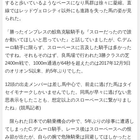
すると歩いているようなペースになり馬群は徐々に凝縮。直
線ではレッドヴェロシティ以外にも進路を失った馬の姿が見
られた。
「勝ったインプレスの鮫島克駿騎手も『スローだったので誰
か動いてほしいと思っていた』と話していましたが、C.デム
ーロ騎手に限らず、スローペースに言及した騎手は多かった
ですね。それもそのはず、良馬場で行われた3勝クラスの芝
2400m戦で、1000m通過が64秒を超えたのは2017年12月9日
のオリオンS以来、約5年ぶりでした。
12頭の出走メンバーは差し馬中心で、前走に逃げた馬はタイ
セイモナークしかいませんでした。同馬が早々に逃げない意
思表示をしたことも、想定以上のスローペースに繋がりまし
たね」(競馬記者)
限られた日本での騎乗機会の中で、5年ぶりの珍事に遭遇し
てしまったC.デムーロ騎手。レース後はスローペースへの恨
み節が出たが、自らの腕で危険騎乗は回避してほしかったと