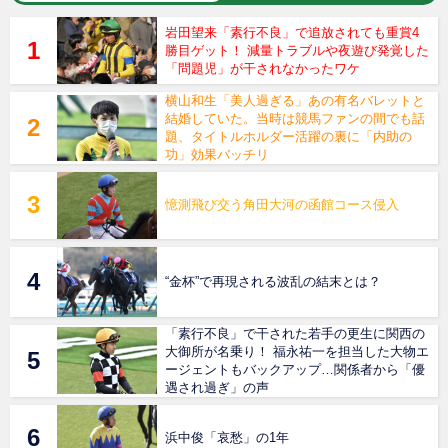
岩田望来「素行不良」で追放されても重賞4
勝目ゲット！ 減量トラブルや夜遊び発覚した
「問題児」が干されなかったワケ
横山和生「美人過ぎる」あの有名バレットと
結婚していた。当時は競馬ファンの間でも話
題、タイトルホルダー活躍の裏に「内助の
功」効果バッチリ
憶測飛び交う角田大河の函館コース侵入
“金杯”で再現される波乱の結末とは？
「素行不良」で干された若手の更生に関西の
大御所が名乗り！ 福永祐一を担当した大物エ
ージェントもバックアップ…関係者から「優
遇され過ぎ」の声
浜中俊「哀愁」の1年