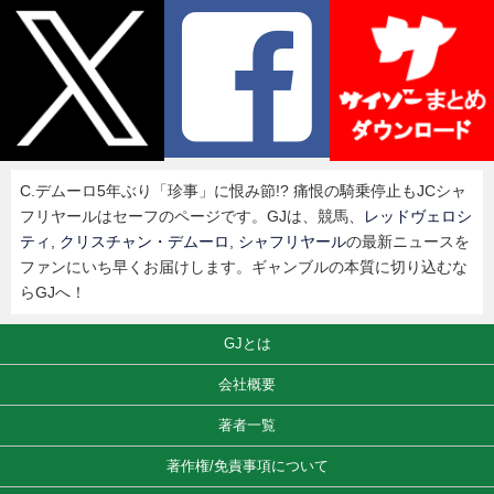
C.デムーロ5年ぶり「珍事」に恨み節!? 痛恨の騎乗停止もJCシャ
フリヤールはセーフのページです。GJは、競馬、
レッドヴェロシ
ティ
,
クリスチャン・デムーロ
,
シャフリヤール
の最新ニュースを
ファンにいち早くお届けします。ギャンブルの本質に切り込むな
らGJへ！
GJとは
会社概要
著者一覧
著作権/免責事項について