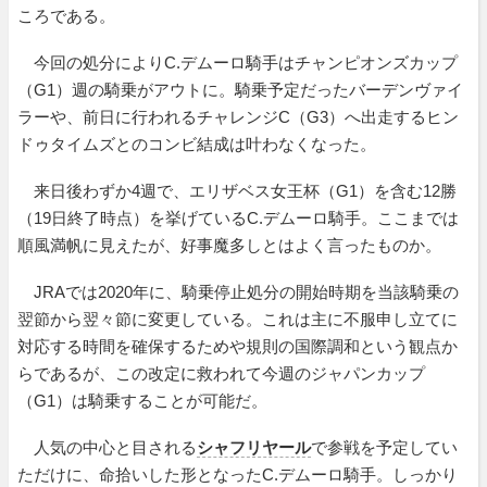
ころである。
今回の処分によりC.デムーロ騎手はチャンピオンズカップ
（G1）週の騎乗がアウトに。騎乗予定だったバーデンヴァイ
ラーや、前日に行われるチャレンジC（G3）へ出走するヒン
ドゥタイムズとのコンビ結成は叶わなくなった。
来日後わずか4週で、エリザベス女王杯（G1）を含む12勝
（19日終了時点）を挙げているC.デムーロ騎手。ここまでは
順風満帆に見えたが、好事魔多しとはよく言ったものか。
JRAでは2020年に、騎乗停止処分の開始時期を当該騎乗の
翌節から翌々節に変更している。これは主に不服申し立てに
対応する時間を確保するためや規則の国際調和という観点か
らであるが、この改定に救われて今週のジャパンカップ
（G1）は騎乗することが可能だ。
人気の中心と目される
シャフリヤール
で参戦を予定してい
ただけに、命拾いした形となったC.デムーロ騎手。しっかり