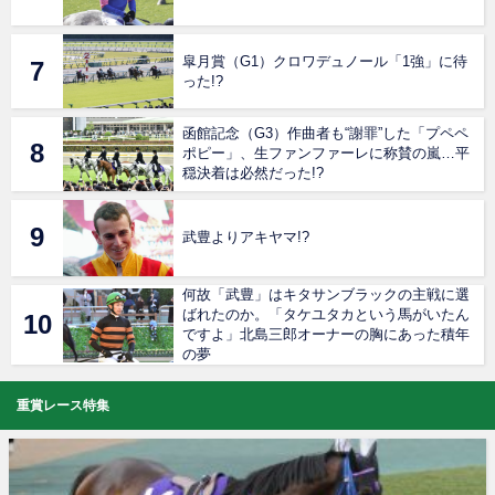
皐月賞（G1）クロワデュノール「1強」に待
った!?
函館記念（G3）作曲者も“謝罪”した「プペペ
ポピー」、生ファンファーレに称賛の嵐…平
穏決着は必然だった!?
武豊よりアキヤマ!?
何故「武豊」はキタサンブラックの主戦に選
ばれたのか。「タケユタカという馬がいたん
ですよ」北島三郎オーナーの胸にあった積年
の夢
重賞レース特集