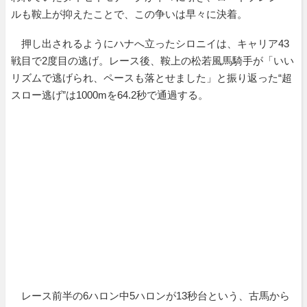
ルも鞍上が抑えたことで、この争いは早々に決着。
押し出されるようにハナへ立ったシロニイは、キャリア43
戦目で2度目の逃げ。レース後、鞍上の松若風馬騎手が「いい
リズムで逃げられ、ペースも落とせました」と振り返った“超
スロー逃げ”は1000mを64.2秒で通過する。
レース前半の6ハロン中5ハロンが13秒台という、古馬から