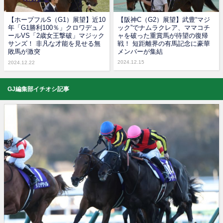
【ホープフルS（G1）展望】近10
【阪神C（G2）展望】武豊“マジ
年「G1勝利100％」クロワデュノ
ック”でナムラクレア、ママコチ
ールVS「2歳女王撃破」マジック
ャを破った重賞馬が待望の復帰
サンズ！ 非凡な才能を見せる無
戦！ 短距離界の有馬記念に豪華
敗馬が激突
メンバーが集結
2024.12.15
2024.12.22
GJ編集部イチオシ記事