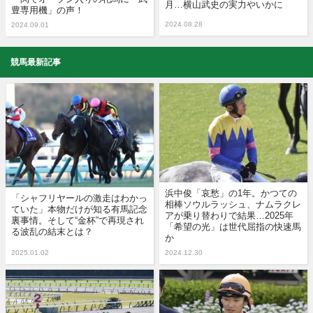
月…横山武史の実力やいかに
豊専用機」の声！
2024.08.28
2024.09.01
競馬最新記事
浜中俊「哀愁」の1年。かつての
「シャフリヤールの激走はわかっ
相棒ソウルラッシュ、ナムラクレ
ていた」本物だけが知る有馬記念
アが乗り替わりで結果…2025年
裏事情。そして“金杯”で再現され
「希望の光」は世代屈指の快速馬
る波乱の結末とは？
か
2025.01.02
2024.12.30