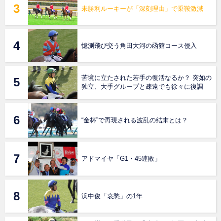
未勝利ルーキーが「深刻理由」で乗鞍激減
憶測飛び交う角田大河の函館コース侵入
苦境に立たされた若手の復活なるか？ 突如の
独立、大手グループと疎遠でも徐々に復調
“金杯”で再現される波乱の結末とは？
アドマイヤ「G1・45連敗」
浜中俊「哀愁」の1年