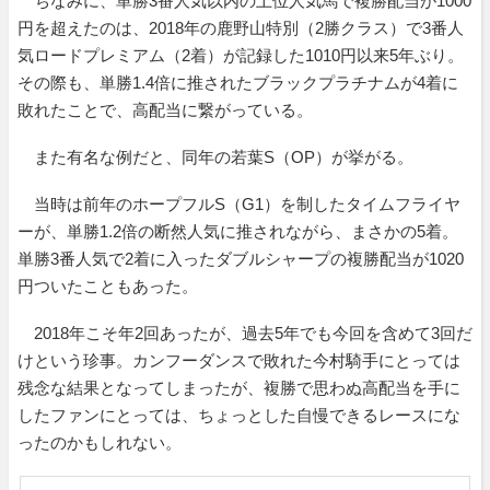
ちなみに、単勝3番人気以内の上位人気馬で複勝配当が1000
円を超えたのは、2018年の鹿野山特別（2勝クラス）で3番人
気ロードプレミアム（2着）が記録した1010円以来5年ぶり。
その際も、単勝1.4倍に推されたブラックプラチナムが4着に
敗れたことで、高配当に繋がっている。
また有名な例だと、同年の若葉S（OP）が挙がる。
当時は前年のホープフルS（G1）を制したタイムフライヤ
ーが、単勝1.2倍の断然人気に推されながら、まさかの5着。
単勝3番人気で2着に入ったダブルシャープの複勝配当が1020
円ついたこともあった。
2018年こそ年2回あったが、過去5年でも今回を含めて3回だ
けという珍事。カンフーダンスで敗れた今村騎手にとっては
残念な結果となってしまったが、複勝で思わぬ高配当を手に
したファンにとっては、ちょっとした自慢できるレースにな
ったのかもしれない。