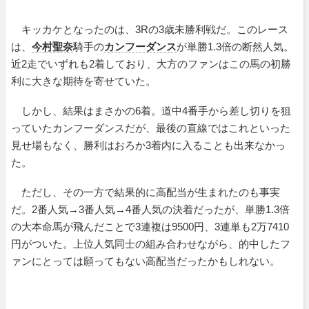
キッカケとなったのは、3Rの3歳未勝利戦だ。このレース
は、
今村聖奈
騎手の
カンフーダンス
が単勝1.3倍の断然人気。
近2走でいずれも2着しており、大方のファンはこの馬の初勝
利に大きな期待を寄せていた。
しかし、結果はまさかの6着。道中4番手から差し切りを狙
っていたカンフーダンスだが、最後の直線ではこれといった
見せ場もなく、勝利はおろか3着内に入ることも出来なかっ
た。
ただし、その一方で結果的に高配当が生まれたのも事実
だ。2番人気→3番人気→4番人気の決着だったが、単勝1.3倍
の大本命馬が飛んだことで3連複は9500円、3連単も2万7410
円がついた。上位人気同士の組み合わせながら、的中したフ
ァンにとっては願ってもない高配当だったかもしれない。