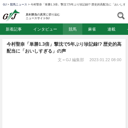
GJ
>
競馬ニュース
>
今村聖奈「単勝1.3倍」撃沈で5年ぶり珍記録!? 歴史的高配当に「おいしす
GJ
S
真剣勝負の真実に切り込む
ニュースサイトGJ
新着記事
インタビュー
競馬
麻雀
連載
今村聖奈「単勝1.3倍」撃沈で5年ぶり珍記録!? 歴史的高
配当に「おいしすぎる」の声
文＝GJ 編集部
2023.01.22 08:00