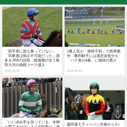
「助手席に誰も乗っていない」
1番人気が「痛恨不利」で馬券圏
「同乗者は制止不可能だった」謎
外…勝利騎手には過怠金処分も
多きJRAの説明…憶測飛び交う角
「ハナ差の4着」に後味の悪さ
田大河の函館コース侵入
2024.09.25
2024.09.23
「いい決め手を持っている」末脚
藤田菜七子ノーバン失敗から3ヶ
一閃でオープン入りの牝馬に「武