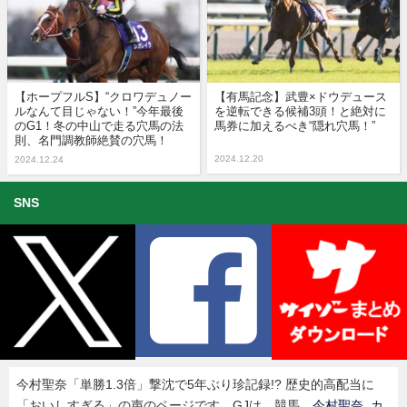
【ホープフルS】“クロワデュノー
【有馬記念】武豊×ドウデュース
ルなんて目じゃない！”今年最後
を逆転できる候補3頭！と絶対に
のG1！冬の中山で走る穴馬の法
馬券に加えるべき“隠れ穴馬！”
則、名門調教師絶賛の穴馬！
2024.12.20
2024.12.24
SNS
今村聖奈「単勝1.3倍」撃沈で5年ぶり珍記録!? 歴史的高配当に
「おいしすぎる」の声のページです。GJは、競馬、
今村聖奈
,
カ