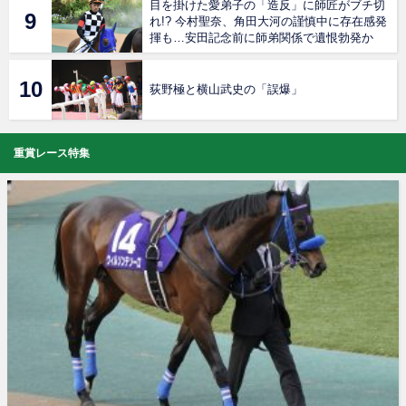
目を掛けた愛弟子の「造反」に師匠がブチ切
れ!? 今村聖奈、角田大河の謹慎中に存在感発
揮も…安田記念前に師弟関係で遺恨勃発か
荻野極と横山武史の「誤爆」
重賞レース特集