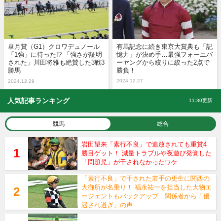
皐月賞（G1）クロワデュノール
有馬記念に続き東京大賞典も「記
「1強」に待った!? 「強さが証明
憶力」が決め手…最強フォーエバ
された」川田将雅も絶賛した3戦3
ーヤングから絞りに絞った2点で
勝馬
勝負！
2024.12.27
2024.12.29
人気記事ランキング
11:30更新
競馬
総合
岩田望来「素行不良」で追放されても重賞4
勝目ゲット！ 減量トラブルや夜遊び発覚した
「問題児」が干されなかったワケ
「素行不良」で干された若手の更生に関西の
大御所が名乗り！ 福永祐一を担当した大物エ
ージェントもバックアップ…関係者から「優
遇され過ぎ」の声