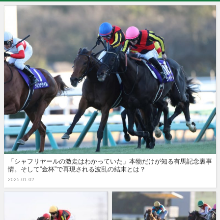
「シャフリヤールの激走はわかっていた」本物だけが知る有馬記念裏事
情。そして“金杯”で再現される波乱の結末とは？
2025.01.02