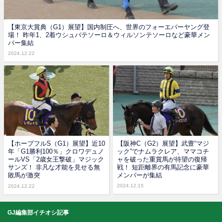
【東京大賞典（G1）展望】国内制圧へ、世界のフォーエバーヤング登
場！ 昨年1、2着ウシュバテソーロ＆ウィルソンテソーロなど豪華メン
バー集結
2024.12.22
【ホープフルS（G1）展望】近10
【阪神C（G2）展望】武豊“マジ
年「G1勝利100％」クロワデュノ
ック”でナムラクレア、ママコチ
ールVS「2歳女王撃破」マジック
ャを破った重賞馬が待望の復帰
サンズ！ 非凡な才能を見せる無
戦！ 短距離界の有馬記念に豪華
敗馬が激突
メンバーが集結
2024.12.15
2024.12.22
GJ編集部イチオシ記事