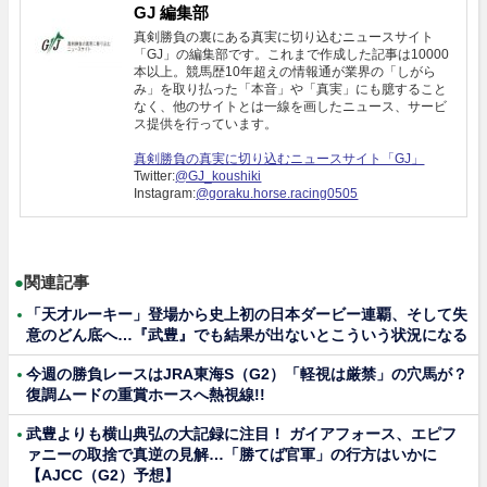
GJ 編集部
真剣勝負の裏にある真実に切り込むニュースサイト
「GJ」の編集部です。これまで作成した記事は10000
本以上。競馬歴10年超えの情報通が業界の「しがら
み」を取り払った「本音」や「真実」にも臆すること
なく、他のサイトとは一線を画したニュース、サービ
ス提供を行っています。
真剣勝負の真実に切り込むニュースサイト「GJ」
Twitter:
@GJ_koushiki
Instagram:
@goraku.horse.racing0505
●
関連記事
「天才ルーキー」登場から史上初の日本ダービー連覇、そして失
意のどん底へ…『武豊』でも結果が出ないとこういう状況になる
今週の勝負レースはJRA東海S（G2）「軽視は厳禁」の穴馬が？
復調ムードの重賞ホースへ熱視線!!
武豊よりも横山典弘の大記録に注目！ ガイアフォース、エピフ
ァニーの取捨で真逆の見解…「勝てば官軍」の行方はいかに
【AJCC（G2）予想】