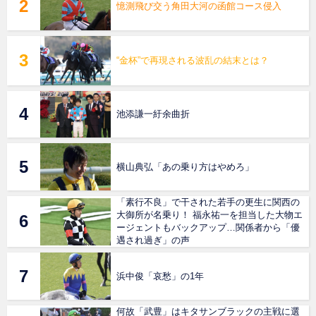
憶測飛び交う角田大河の函館コース侵入
“金杯”で再現される波乱の結末とは？
池添謙一紆余曲折
横山典弘「あの乗り方はやめろ」
「素行不良」で干された若手の更生に関西の
大御所が名乗り！ 福永祐一を担当した大物エ
ージェントもバックアップ…関係者から「優
遇され過ぎ」の声
浜中俊「哀愁」の1年
何故「武豊」はキタサンブラックの主戦に選