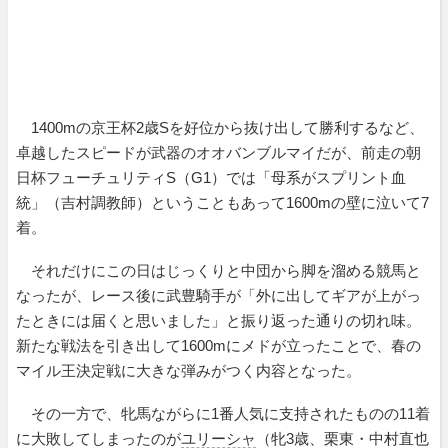
1400mの京王杯2歳Sを好位から抜け出して勝利するなど、
卓越したスピードが武器のオオバンブルマイだが、前走の朝
日杯フューチュリティS（G1）では「母系がスプリント血
統」（吉村調教師）ということもあって1600mの壁に泣いて7
着。
それだけにこの日はじっくりと中団から脚を溜める競馬と
なったが、レース後に武豊騎手が「外に出してギアが上がっ
たときには届くと思いました」と振り返った通りの切れ味。
新たな戦法を引き出して1600mにメドが立ったことで、春の
マイル王決定戦に大きな弾みがつく内容となった。
その一方で、牝馬ながらに1番人気に支持されたものの11着
に大敗してしまったのが
ユリーシャ
（牝3歳、栗東・中村直也