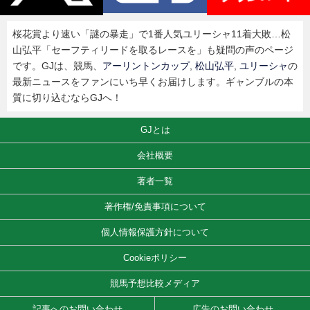
桜花賞より速い「謎の暴走」で1番人気ユリーシャ11着大敗…松
山弘平「セーフティリードを取るレースを」も疑問の声のページ
です。GJは、競馬、
アーリントンカップ
,
松山弘平
,
ユリーシャ
の
最新ニュースをファンにいち早くお届けします。ギャンブルの本
質に切り込むならGJへ！
GJとは
会社概要
著者一覧
著作権/免責事項について
個人情報保護方針について
Cookieポリシー
競馬予想比較メディア
記事へのお問い合わせ
広告のお問い合わせ