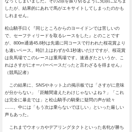
なってしまいました。その2頭を振り切るように先頭に立ちま
したが、結果的にあれで馬がエキサイトしてしまったのかも
しれません。
松山騎手曰く『同じところからのヨーイドンでは苦しいの
で、セーフティリードを取るレースをした』とのことです
が、800m通過45.8秒は先週に同コースで行われた桜花賞より
も速いペース。時計上はわずか0.1秒速いだけですが、桜花賞
は良馬場でこのレースは重馬場です。速過ぎたというか、こ
れはさすがにオーバーペースだったと言わざるを得ません」
（競馬記者）
この結果に、SNSやネット上の掲示板では「さすがに意味
が分からない」「距離間違えたわけじゃないよね？」「これ
は完全に暴走では」と松山騎手の騎乗に疑問の声が続々
……。中には「もう次は乗らないでほしい」といった厳しい
声もあった。
これまでウオッカやデアリングタクトといった名牝が勝ち