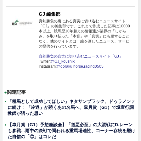
GJ 編集部
真剣勝負の裏にある真実に切り込むニュースサイト
「GJ」の編集部です。これまで作成した記事は10000
本以上。競馬歴10年超えの情報通が業界の「しがら
み」を取り払った「本音」や「真実」にも臆すること
なく、他のサイトとは一線を画したニュース、サービ
ス提供を行っています。
真剣勝負の真実に切り込むニュースサイト「GJ」
Twitter:
@GJ_koushiki
Instagram:
@goraku.horse.racing0505
●
関連記事
「種馬として成功してほしい」キタサンブラック、ドゥラメンテ
に続け！ 「冷遇」が続くあの名馬へ、皐月賞（G1）で堀宣行調
教師が語った思い
【皐月賞（G1）予想座談会】「道悪必至」の大混戦にD.レーン
も参戦…雨中の決戦で問われる重馬場適性、コーナー存続を懸け
た自信の「◎」はコレだ