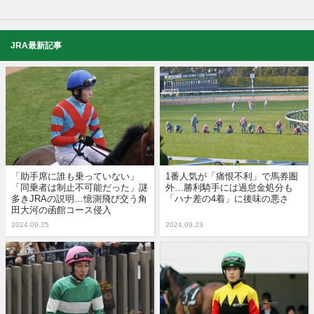
JRA最新記事
「助手席に誰も乗っていない」
1番人気が「痛恨不利」で馬券圏
「同乗者は制止不可能だった」謎
外…勝利騎手には過怠金処分も
多きJRAの説明…憶測飛び交う角
「ハナ差の4着」に後味の悪さ
田大河の函館コース侵入
2024.09.25
2024.09.23