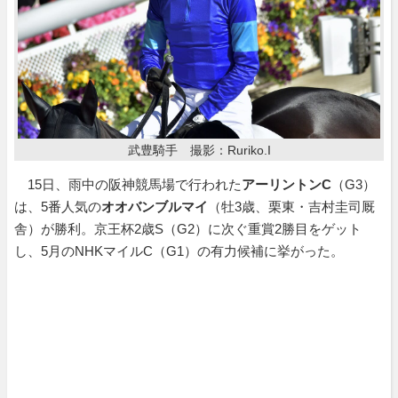
武豊騎手 撮影：Ruriko.I
15日、雨中の阪神競馬場で行われた
アーリントンC
（G3）
は、5番人気の
オオバンブルマイ
（牡3歳、栗東・吉村圭司厩
舎）が勝利。京王杯2歳S（G2）に次ぐ重賞2勝目をゲット
し、5月のNHKマイルC（G1）の有力候補に挙がった。