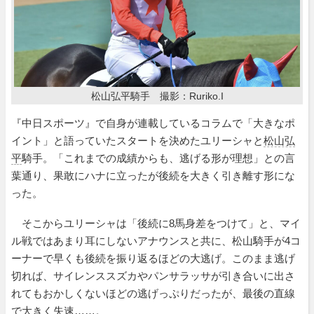
松山弘平騎手 撮影：Ruriko.I
『中日スポーツ』で自身が連載しているコラムで「大きなポ
イント」と語っていたスタートを決めたユリーシャと
松山弘
平
騎手。「これまでの成績からも、逃げる形が理想」との言
葉通り、果敢にハナに立ったが後続を大きく引き離す形にな
った。
そこからユリーシャは「後続に8馬身差をつけて」と、マイ
ル戦ではあまり耳にしないアナウンスと共に、松山騎手が4コ
ーナーで早くも後続を振り返るほどの大逃げ。このまま逃げ
切れば、サイレンススズカやパンサラッサが引き合いに出さ
れてもおかしくないほどの逃げっぷりだったが、最後の直線
で大きく失速……。