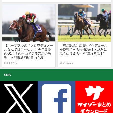
【ホープフルS】“クロワデュノー
【有馬記念】武豊×ドウデュース
ルなんて目じゃない！”今年最後
を逆転できる候補3頭！と絶対に
のG1！冬の中山で走る穴馬の法
馬券に加えるべき“隠れ穴馬！”
則、名門調教師絶賛の穴馬！
2024.12.20
2024.12.24
SNS