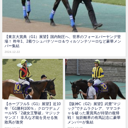
【東京大賞典（G1）展望】国内制圧へ、世界のフォーエバーヤング登
場！ 昨年1、2着ウシュバテソーロ＆ウィルソンテソーロなど豪華メン
バー集結
2024.12.22
【ホープフルS（G1）展望】近10
【阪神C（G2）展望】武豊“マジ
年「G1勝利100％」クロワデュノ
ック”でナムラクレア、ママコチ
ールVS「2歳女王撃破」マジック
ャを破った重賞馬が待望の復帰
サンズ！ 非凡な才能を見せる無
戦！ 短距離界の有馬記念に豪華
敗馬が激突
メンバーが集結