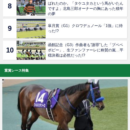
ばれたのか。「タケユタカという馬がいたん
ですよ」北島三郎オーナーの胸にあった積年
の夢
皐月賞（G1）クロワデュノール「1強」に待
った!?
函館記念（G3）作曲者も“謝罪”した「プペペ
ポピー」、生ファンファーレに称賛の嵐…平
穏決着は必然だった!?
重賞レース特集