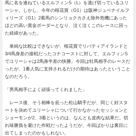
馬に名を連ねているエルフィンS（L）を逃げ切っているユリ
ーシャ。しかし、今年の桜花賞（G1）は阪神ジュベナイルフ
ィリーズ（G1）2着馬のシンリョクカさえ除外危機にあった
ほどの高い賞金ボーダーとなり、泣く泣くこのレースに回っ
た経緯があった。
単純な比較はできないが、桜花賞でリバティアイランドと
3/4馬身差の接戦だったコナコーストに対して、エルフィンS
でユリーシャは2馬身半差の快勝。今回は牡馬相手のレースだ
ったが、1番人気に支持されるだけの期待はあったということ
なのだろう。
「男馬相手によく頑張ってくれました」
レース後、そう相棒を庇った松山騎手だが、同じく好スタ
ートを決めてユリーシャについて行かなかったセッションと
ショーモンが2、3着というのは、なんとも皮肉な結果だ。切
れ味勝負を避けた作戦だったようだが、今回ばかりは裏目に
出てしまったのかもしれない。