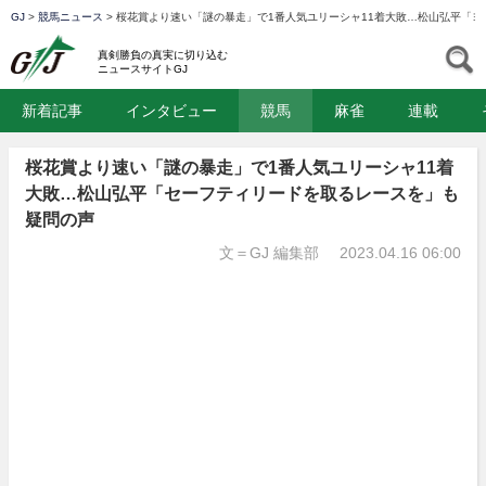
GJ
>
競馬ニュース
>
桜花賞より速い「謎の暴走」で1番人気ユリーシャ11着大敗…松山弘平「
GJ
S
真剣勝負の真実に切り込む
ニュースサイトGJ
新着記事
インタビュー
競馬
麻雀
連載
桜花賞より速い「謎の暴走」で1番人気ユリーシャ11着
大敗…松山弘平「セーフティリードを取るレースを」も
疑問の声
文＝GJ 編集部
2023.04.16 06:00