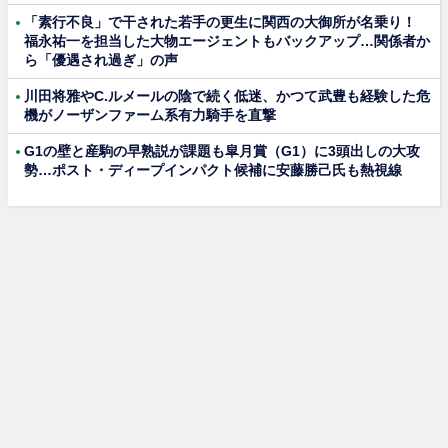
「素行不良」で干された若手の更生に関西の大御所が名乗り！
福永祐一を担当した大物エージェントもバックアップ…関係者か
ら「優遇され過ぎ」の声
川田将雅やC.ルメールの陰で続く低迷、かつて武豊も経験した危
機がノーザンファーム系有力騎手を直撃
G1の壁と産駒の早熟説が課題も皐月賞（G1）に3頭出しの大攻
勢…ポスト・ディープインパクト候補に安藤勝己氏も熱視線