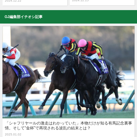
2024.12.15
2024.12.22
GJ編集部イチオシ記事
「シャフリヤールの激走はわかっていた」本物だけが知る有馬記念裏事
情。そして“金杯”で再現される波乱の結末とは？
2025.01.02