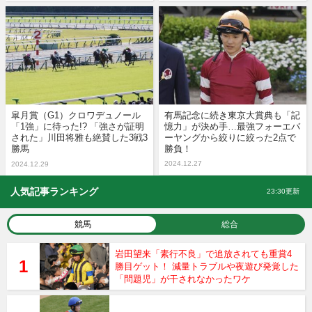
皐月賞（G1）クロワデュノール
有馬記念に続き東京大賞典も「記
「1強」に待った!? 「強さが証明
憶力」が決め手…最強フォーエバ
された」川田将雅も絶賛した3戦3
ーヤングから絞りに絞った2点で
勝馬
勝負！
2024.12.27
2024.12.29
人気記事ランキング
23:30更新
競馬
総合
岩田望来「素行不良」で追放されても重賞4
勝目ゲット！ 減量トラブルや夜遊び発覚した
「問題児」が干されなかったワケ