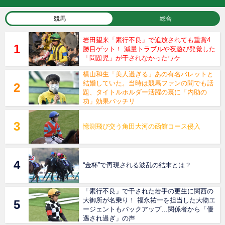
競馬
総合
岩田望来「素行不良」で追放されても重賞4
勝目ゲット！ 減量トラブルや夜遊び発覚した
「問題児」が干されなかったワケ
横山和生「美人過ぎる」あの有名バレットと
結婚していた。当時は競馬ファンの間でも話
題、タイトルホルダー活躍の裏に「内助の
功」効果バッチリ
憶測飛び交う角田大河の函館コース侵入
“金杯”で再現される波乱の結末とは？
「素行不良」で干された若手の更生に関西の
大御所が名乗り！ 福永祐一を担当した大物エ
ージェントもバックアップ…関係者から「優
遇され過ぎ」の声