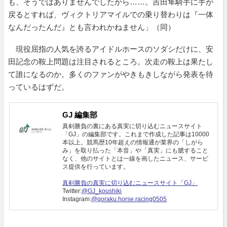
も、そうではありませんでしたから……。吉田隼騎手に手が
戻るとすれば、ヴィクトリアマイルでの乗り替わりは『一体
なんだったんだ』とも言われかねません」（同）
現役屈指の人気を誇るアイドルホースのソダシだけに、安
田記念の鞍上問題は注目されるところ。次走の鞍上は果たし
て誰になるのか。多くのファンがやきもきしながら発表を待
っているはずだ。
GJ 編集部
真剣勝負の裏にある真実に切り込むニュースサイト
「GJ」の編集部です。これまで作成した記事は10000
本以上。競馬歴10年超えの情報通が業界の「しがら
み」を取り払った「本音」や「真実」にも臆すること
なく、他のサイトとは一線を画したニュース、サービ
ス提供を行っています。
真剣勝負の真実に切り込むニュースサイト「GJ」
Twitter:
@GJ_koushiki
Instagram:
@goraku.horse.racing0505