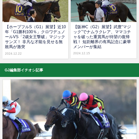
【ホープフルS（G1）展望】近10
【阪神C（G2）展望】武豊“マジ
年「G1勝利100％」クロワデュノ
ック”でナムラクレア、ママコチ
ールVS「2歳女王撃破」マジック
ャを破った重賞馬が待望の復帰
サンズ！ 非凡な才能を見せる無
戦！ 短距離界の有馬記念に豪華
敗馬が激突
メンバーが集結
2024.12.15
2024.12.22
GJ編集部イチオシ記事