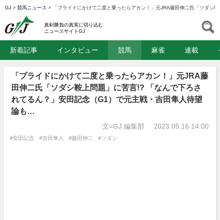
GJ
>
競馬ニュース
>
「プライドにかけて二度と乗ったらアカン！」元JRA藤田伸二氏「ソダシ鞍
GJ
S
真剣勝負の真実に切り込む
ニュースサイトGJ
新着記事
インタビュー
競馬
麻雀
連載
「プライドにかけて二度と乗ったらアカン！」元JRA藤
田伸二氏「ソダシ鞍上問題」に苦言!? 「なんで下ろさ
れてるん？」安田記念（G1）で元主戦・吉田隼人待望
論も…
文=GJ 編集部
2023.05.16 14:00
#安田記念
#吉田隼人
#藤田伸二
#ソダシ