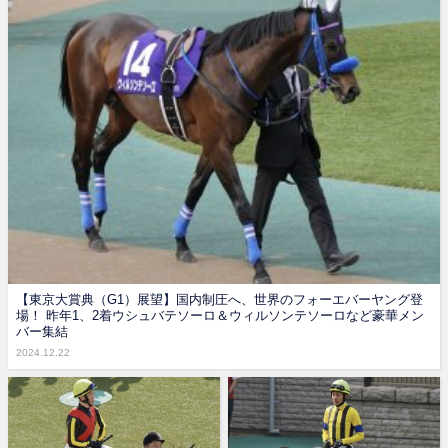
【東京大賞典（G1）展望】国内制圧へ、世界のフォーエバーヤング登
場！ 昨年1、2着ウシュバテソーロ＆ウィルソンテソーロなど豪華メン
バー集結
2024.12.22