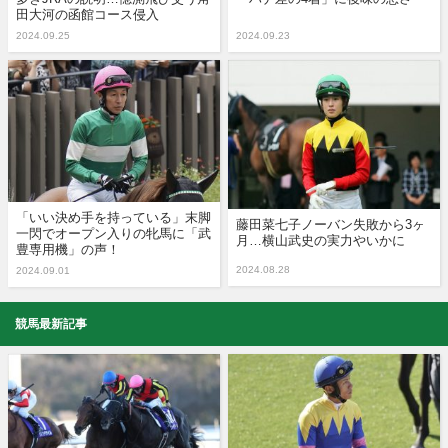
田大河の函館コース侵入
2024.09.25
2024.09.23
「いい決め手を持っている」末脚
藤田菜七子ノーバン失敗から3ヶ
一閃でオープン入りの牝馬に「武
月…横山武史の実力やいかに
豊専用機」の声！
2024.08.28
2024.09.01
競馬最新記事