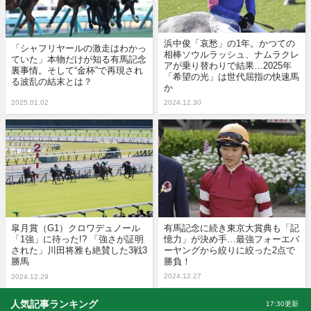
浜中俊「哀愁」の1年。かつての
「シャフリヤールの激走はわかっ
相棒ソウルラッシュ、ナムラクレ
ていた」本物だけが知る有馬記念
アが乗り替わりで結果…2025年
裏事情。そして“金杯”で再現され
「希望の光」は世代屈指の快速馬
る波乱の結末とは？
か
2025.01.02
2024.12.30
皐月賞（G1）クロワデュノール
有馬記念に続き東京大賞典も「記
「1強」に待った!? 「強さが証明
憶力」が決め手…最強フォーエバ
された」川田将雅も絶賛した3戦3
ーヤングから絞りに絞った2点で
勝馬
勝負！
2024.12.27
2024.12.29
人気記事ランキング
17:30更新