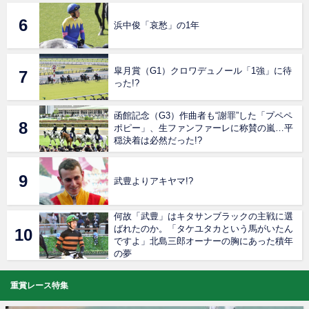
浜中俊「哀愁」の1年
皐月賞（G1）クロワデュノール「1強」に待
った!?
函館記念（G3）作曲者も“謝罪”した「プペペ
ポピー」、生ファンファーレに称賛の嵐…平
穏決着は必然だった!?
武豊よりアキヤマ!?
何故「武豊」はキタサンブラックの主戦に選
ばれたのか。「タケユタカという馬がいたん
ですよ」北島三郎オーナーの胸にあった積年
の夢
重賞レース特集