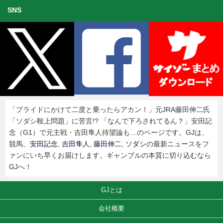
SNS
「プライドにかけて二度と乗ったらアカン！」元JRA藤田伸二氏
「ソダシ鞍上問題」に苦言!? 「なんで下ろされてるん？」安田記
念（G1）で元主戦・吉田隼人待望論も…のページです。GJは、
競馬、
安田記念
,
吉田隼人
,
藤田伸二
,
ソダシ
の最新ニュースをフ
ァンにいち早くお届けします。ギャンブルの本質に切り込むなら
GJへ！
GJとは
会社概要