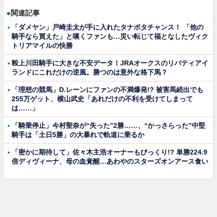
●
関連記事
「ダメヤン」戸崎圭太が手に入れたタナボタチャンス！ 「他の
騎手なら買えた」と嘆くファンも…災い転じて福となしたヴィク
トリアマイルの快勝
鞍上川田騎手に大きな不安データ！JRAオークスのリバティアイ
ランドにこれだけの逆風。勝つのは意外な格下馬？
「理想の競馬」D.レーンにファンの不満爆発!? 被害馬続出でも
255万ゲット、横山武史「あれだけの不利を受けてしまって
は……」
「騎乗停止」今村聖奈が“失った”2勝……、“かっさらった”中堅
騎手は「土日5勝」の大暴れで軌道に乗るか
「密かに期待して」佐々木主浩オーナーもびっくり!? 単勝224.9
倍ディヴィーナ、母の血覚醒…あわやのスターズオンアース食い