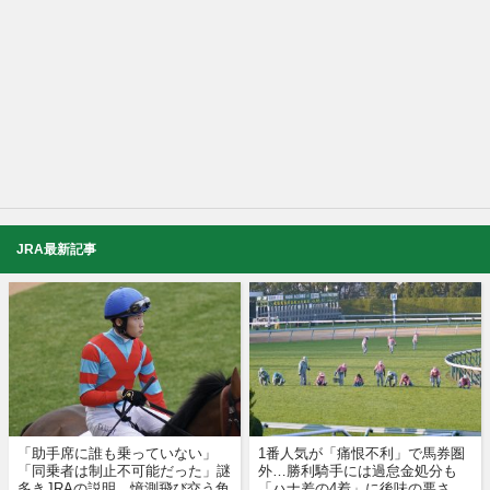
JRA最新記事
「助手席に誰も乗っていない」
1番人気が「痛恨不利」で馬券圏
「同乗者は制止不可能だった」謎
外…勝利騎手には過怠金処分も
多きJRAの説明…憶測飛び交う角
「ハナ差の4着」に後味の悪さ