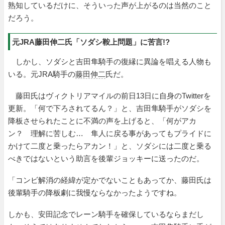
熟知しているだけに、そういった声が上がるのは当然のこと
だろう。
元JRA藤田伸二氏「ソダシ鞍上問題」に苦言!?
しかし、ソダシと吉田隼騎手の復縁に異論を唱える人物も
いる。元JRA騎手の
藤田伸二
氏だ。
藤田氏はヴィクトリアマイルの前日13日に自身のTwitterを
更新。「何で下ろされてるん？」と、吉田隼騎手がソダシを
降板させられたことに不満の声を上げると、「何がアカ
ン？ 理解に苦しむ… 隼人に戻る事があってもプライドに
かけて二度と乗ったらアカン！」と、ソダシには二度と乗る
べきではないという助言を後輩ジョッキーに送ったのだ。
「コンビ解消の経緯が定かでないこともあってか、藤田氏は
後輩騎手の降板劇に我慢ならなかったようですね。
しかも、安田記念でレーン騎手を確保しているならまだし