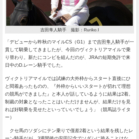
吉田隼人騎手 撮影：Ruriko.I
「デビューから昨秋のマイルCS（G1）まで
吉田隼人
騎手が一
貫して騎乗してきましたが、今回のヴィクトリアマイルで乗
り替わり。新たにコンビを組んだのが、JRAの短期免許で来
日中のD.レーン騎手でした。
ヴィクトリアマイルでは試練の大外枠からスタート直後にひ
と悶着あったものの、『外枠からいいスタートが切れて理想
の競馬ができました』と本人が話しているように結果は2着。
制裁の対象となったことはいただけませんが、結果だけを見
れば好騎乗を見せたといっていいでしょう」（競馬誌ライタ
ー）
クセ馬のソダシにテン乗りで僅差2着という結果を残したレ
ーン騎手だが、3週間後の安田記念でソダシに跨ることはな