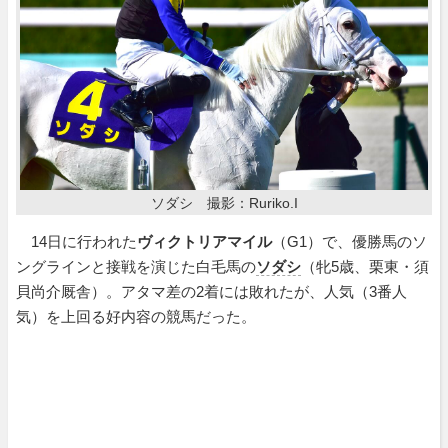
ソダシ 撮影：Ruriko.I
14日に行われた
ヴィクトリアマイル
（G1）で、優勝馬のソ
ングラインと接戦を演じた白毛馬の
ソダシ
（牝5歳、栗東・須
貝尚介厩舎）。アタマ差の2着には敗れたが、人気（3番人
気）を上回る好内容の競馬だった。