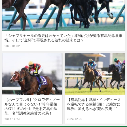
「シャフリヤールの激走はわかっていた」本物だけが知る有馬記念裏事
情。そして“金杯”で再現される波乱の結末とは？
2025.01.02
【ホープフルS】“クロワデュノー
【有馬記念】武豊×ドウデュース
ルなんて目じゃない！”今年最後
を逆転できる候補3頭！と絶対に
のG1！冬の中山で走る穴馬の法
馬券に加えるべき“隠れ穴馬！”
則、名門調教師絶賛の穴馬！
2024.12.20
2024.12.24