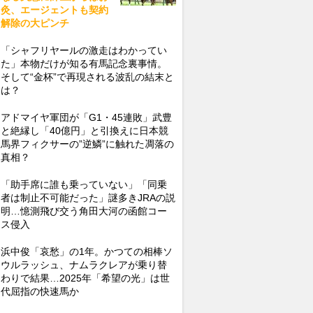
灸、エージェントも契約
解除の大ピンチ
「シャフリヤールの激走はわかってい
た」本物だけが知る有馬記念裏事情。
そして“金杯”で再現される波乱の結末と
は？
アドマイヤ軍団が「G1・45連敗」武豊
と絶縁し「40億円」と引換えに日本競
馬界フィクサーの”逆鱗”に触れた凋落の
真相？
「助手席に誰も乗っていない」「同乗
者は制止不可能だった」謎多きJRAの説
明…憶測飛び交う角田大河の函館コー
ス侵入
浜中俊「哀愁」の1年。かつての相棒ソ
ウルラッシュ、ナムラクレアが乗り替
わりで結果…2025年「希望の光」は世
代屈指の快速馬か