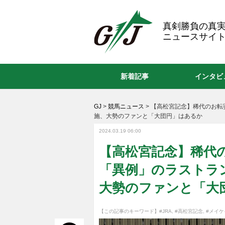
GJ
真剣勝負の真
ニュースサイト
新着記事
インタビ
GJ
>
競馬ニュース
>
【高松宮記念】稀代のお転
施、大勢のファンと「大団円」はあるか
2024.03.19 06:00
【高松宮記念】稀代
「異例」のラストラン
大勢のファンと「大
【この記事のキーワード】
#JRA
,
#高松宮記念
,
#メイケ