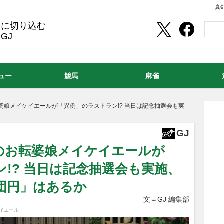
真
実に切り込む
GJ
ュー
競馬
麻雀
婆娘メイケイエールが「異例」のラストラン!? 当日は記念抽選会も実
GJ
のお転婆娘メイケイエールが
!? 当日は記念抽選会も実施、
団円」はあるか
文＝GJ 編集部
イエール