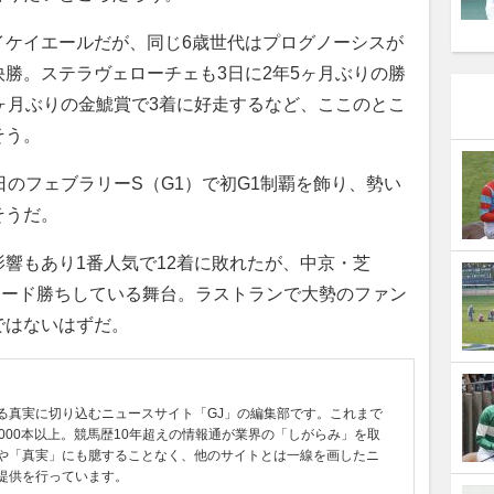
ケイエールだが、同じ6歳世代はプログノーシスが
快勝。ステラヴェローチェも3日に2年5ヶ月ぶりの勝
ヶ月ぶりの金鯱賞で3着に好走するなど、ここのとこ
そう。
のフェブラリーS（G1）で初G1制覇を飾り、勢い
そうだ。
響もあり1番人気で12着に敗れたが、中京・芝
レコード勝ちしている舞台。ラストランで大勢のファン
ではないはずだ。
る真実に切り込むニュースサイト「GJ」の編集部です。これまで
0000本以上。競馬歴10年超えの情報通が業界の「しがらみ」を取
や「真実」にも臆することなく、他のサイトとは一線を画したニ
提供を行っています。