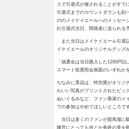
スで引退式が催されることがすで
引退式までのカウントダウンも刻
ののメイケイエールへのメッセー
れ引退式当日、関係者に送られる
また当日はメイケイエール引退記
イケイエールのオリジナルグッズ
「抽選会は当日購入した1200円以
スマート投票照会画面のいずれか
ちなみに景品は、特別賞がオリジ
わいい写真がプリントされたビッ
ぬいぐるみなど、ファン垂涎のメ
での参加はやめてほしいところで
当日は多くのファンが競馬場に駆
陣営にとっても何とか有終の美を