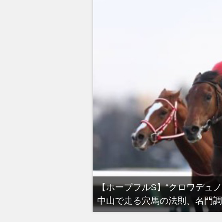
る有馬記念裏事情。そ
【ホープフルS】“クロワデュ
中山で走る穴馬の法則、名門調