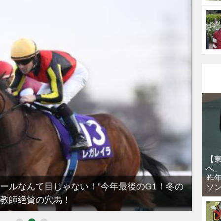
【
へ
昨
ノールなんて目じゃない！”今年最後のG1！冬の
【有
ソ
教師絶賛の穴馬！
るべき