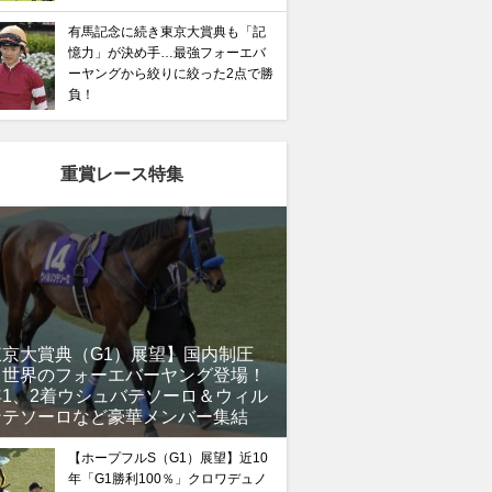
有馬記念に続き東京大賞典も「記
憶力」が決め手…最強フォーエバ
ーヤングから絞りに絞った2点で勝
負！
重賞レース特集
東京大賞典（G1）展望】国内制圧
、世界のフォーエバーヤング登場！
年1、2着ウシュバテソーロ＆ウィル
馬記念】武豊×ドウデュースを逆転できる候補3頭！と絶
ンテソーロなど豪華メンバー集結
“隠れ穴馬！”
【ホープフルS（G1）展望】近10
年「G1勝利100％」クロワデュノ