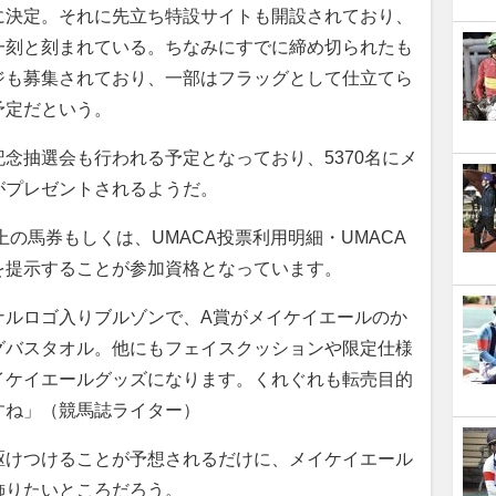
に決定。それに先立ち特設サイトも開設されており、
一刻と刻まれている。ちなみにすでに締め切られたも
ジも募集されており、一部はフラッグとして仕立てら
予定だという。
念抽選会も行われる予定となっており、5370名にメ
がプレゼントされるようだ。
上の馬券もしくは、UMACA投票利用明細・UMACA
を提示することが参加資格となっています。
ナルロゴ入りブルゾンで、A賞がメイケイエールのか
グバスタオル。他にもフェイスクッションや限定仕様
イケイエールグッズになります。くれぐれも転売目的
すね」（競馬誌ライター）
けつけることが予想されるだけに、メイケイエール
飾りたいところだろう。