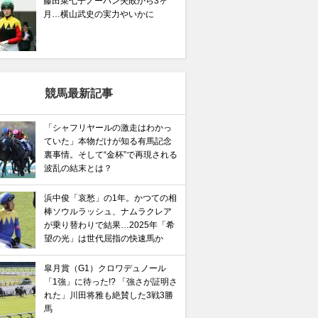
藤田菜七子ノーバン失敗から3ヶ
月…横山武史の実力やいかに
競馬最新記事
「シャフリヤールの激走はわかっ
ていた」本物だけが知る有馬記念
裏事情。そして“金杯”で再現される
波乱の結末とは？
浜中俊「哀愁」の1年。かつての相
棒ソウルラッシュ、ナムラクレア
が乗り替わりで結果…2025年「希
望の光」は世代屈指の快速馬か
皐月賞（G1）クロワデュノール
「1強」に待った!? 「強さが証明さ
れた」川田将雅も絶賛した3戦3勝
馬