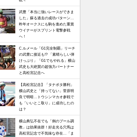
眈々
武豊「本当に強いレースができま
した」蘇る過去の成功パターン…
昨年オークスにも駒を進めた重賞
ウイナーがスプリント電撃参戦
へ！
C.ルメール「G1完全制覇」リーチ
の武豊に接近も!? 「素晴らしい弾
けっぷり」「G1でもやれる」横山
武史も大絶賛の超強力パートナー
と高松宮記念へ
【高松宮記念】「タナボタ勝利」
横山武史と「持ってない」菅原明
良で明暗…トウシンマカオ参戦で
も「いいとこ取り」に成功したの
は？
横山典弘不在でも「例のプール調
教」は効果抜群！好走光る穴馬は
高松宮記念で不気味な存在…「ま