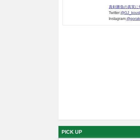
真剣勝負の真実に
Twitter:
@GJ_koush
Instagram:
@gorak
PICK UP