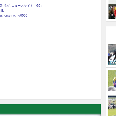
切り込むニュースサイト「GJ」
iki
u.horse.racing0505