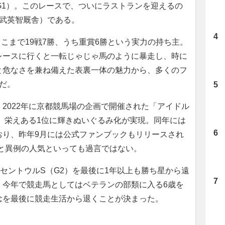
G1）。このレースで、ついにラストランを迎えるの
・武英智厩舎）である。
ここまで19戦7勝、うち重賞6勝という実力の持ち主。
レースに行くと一転じゃじゃ馬のように暴走し、時に
と危なさを兼ね備えた表裏一体の魅力から、多くのフ
だ。
2022年に京都競馬場の企画で開催された「アイドル
は、栄えある1位に輝きぬいぐるみ化が実現。同年には
おり、昨年9月には公式ファンブックもリリースされ
と異例の人気といっても過言ではない。
セントウルS（G2）を最後に1年以上も勝ち星から遠
。今年で競走馬としてはベテランの部類に入る6歳を
念を最後に競走生活から退くことが決まった。