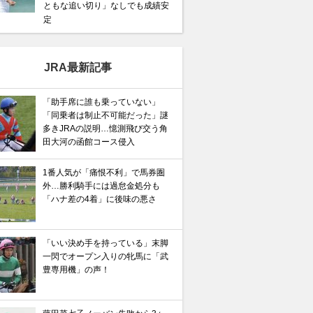
ともな追い切り」なしでも成績安
定
JRA最新記事
「助手席に誰も乗っていない」
「同乗者は制止不可能だった」謎
多きJRAの説明…憶測飛び交う角
田大河の函館コース侵入
1番人気が「痛恨不利」で馬券圏
外…勝利騎手には過怠金処分も
「ハナ差の4着」に後味の悪さ
「いい決め手を持っている」末脚
一閃でオープン入りの牝馬に「武
豊専用機」の声！