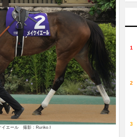
イエール　撮影：Ruriko.I