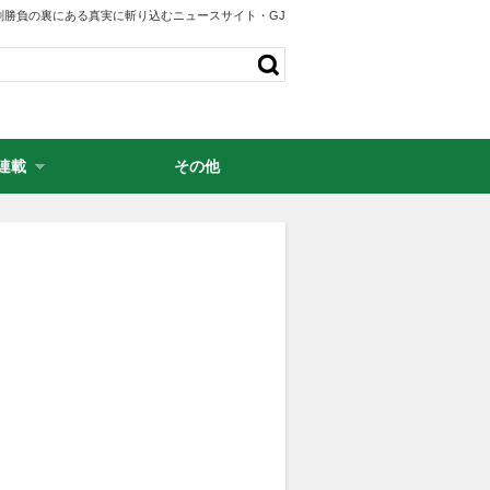
剣勝負の裏にある真実に斬り込むニュースサイト・GJ
連載
その他
・