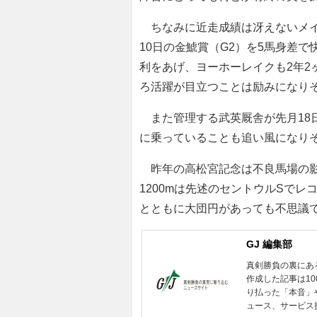
ちなみに近走成績は冴えないメイ
10日の金鯱賞（G2）を5馬身差で
利をあげ、ヨーホーレイクも2年2
ろ活躍が目立つことは励みになり
また管理する武英厩舎が先月18日
に乗っていることも追い風になり
昨年の高松宮記念は不良馬場の影
1200mは先述のセントウルSで
とともに大団円があっても不思議
GJ 編集部
真剣勝負の裏にあ
作成した記事は1
り払った「本音」
ュース、サービス