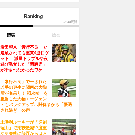
Ranking
23:30更新
競馬
総合
岩田望来「素行不良」で
追放されても重賞4勝目ゲ
ット！ 減量トラブルや夜
遊び発覚した「問題児」
が干されなかったワケ
「素行不良」で干された
若手の更生に関西の大御
所が名乗り！ 福永祐一を
担当した大物エージェン
トもバックアップ…関係者から「優遇
され過ぎ」の声
未勝利ルーキーが「深刻
理由」で乗鞍激減!?度重
なる失態に師匠からはお