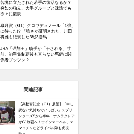
苦境に立たされた若手の復活なるか？
突如の独立、大手グループと疎遠でも
徐々に復調
皐月賞（G1）クロワデュノール「1強」
に待った!? 「強さが証明された」川田
将雅も絶賛した3戦3勝馬
JRA「遅刻王」騎手が「干される」寸
前。初重賞制覇後も直らない悪癖に関
係者プッツン？
関連記事
【高松宮記念（G1）展望】「申し
訳ない気持ちでいっぱい」スプリ
ンターズSから半年…ナムラクレア
がG1制覇へ！ウインマーベル、マ
マコチャなどライバル陣も虎視