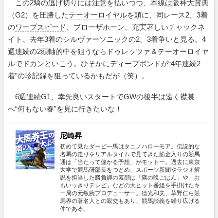
この2騎の逃げ切りには注意を払いつつ、本線は阪神大賞典
（G2）を圧勝した
テーオーロイヤル
を頭に、同レース2、3着
の
ワープスピード
、ブローザホーン、充実著しいチャックネ
イト、去年3着のシルヴァーソニックの2、3着争いと見る。4
週連続の2頭軸的中を狙うならドゥレッツァ＆テーオーロイヤ
ルでドカンといこう。ひそかにディープボンドが“4年連続2
着”の珍記録を狙っているかもだが（笑）。
6週連続G1、幸先良いスタートでGWの後半は遠く襟裳
へ“何もない春”を見に行きたいな！
尼崎昇
初めて見たダービー馬はタニノハローモア。伝説的な
名馬の走りをリアルタイムで見てきた筋金入りの競馬
通は「当たって儲かる予想」がモットー。過去に東京
大学で競馬研部長をつとめ、スポーツ新聞やラジオ解
説を担当した勝負師の素顔は「隣の晩ごはん」や「お
もいッきりテレビ」などの大ヒット番組を手掛けたキ
ー局の元敏腕プロデューサー。德光和夫、草野仁ら競
馬界の著名人との親交もあり、競馬談義を繰り広げる
仲である。