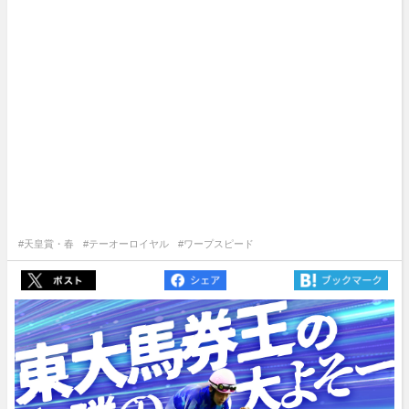
#天皇賞・春
#テーオーロイヤル
#ワープスピード