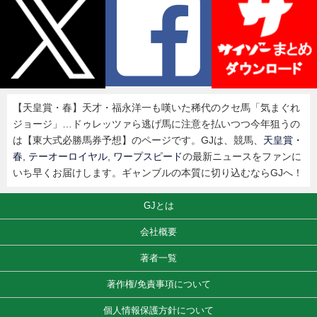
【天皇賞・春】天才・福永洋一も嘆いた稀代のクセ馬「気まぐれ
ジョージ」…ドゥレッツァら逃げ馬に注意を払いつつ今年狙うの
は【東大式必勝馬券予想】のページです。GJは、競馬、
天皇賞・
春
,
テーオーロイヤル
,
ワープスピード
の最新ニュースをファンに
いち早くお届けします。ギャンブルの本質に切り込むならGJへ！
GJとは
会社概要
著者一覧
著作権/免責事項について
個人情報保護方針について