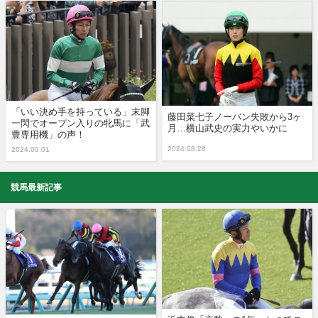
「いい決め手を持っている」末脚
藤田菜七子ノーバン失敗から3ヶ
一閃でオープン入りの牝馬に「武
月…横山武史の実力やいかに
豊専用機」の声！
2024.08.28
2024.09.01
競馬最新記事