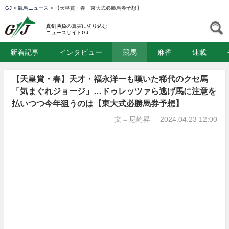
GJ
>
競馬ニュース
>
【天皇賞・春 東大式必勝馬券予想】
GJ
S
真剣勝負の真実に切り込む
ニュースサイトGJ
新着記事
インタビュー
競馬
麻雀
連載
【天皇賞・春】天才・福永洋一も嘆いた稀代のクセ馬
「気まぐれジョージ」…ドゥレッツァら逃げ馬に注意を
払いつつ今年狙うのは【東大式必勝馬券予想】
文＝尼崎昇
2024.04.23 12:00