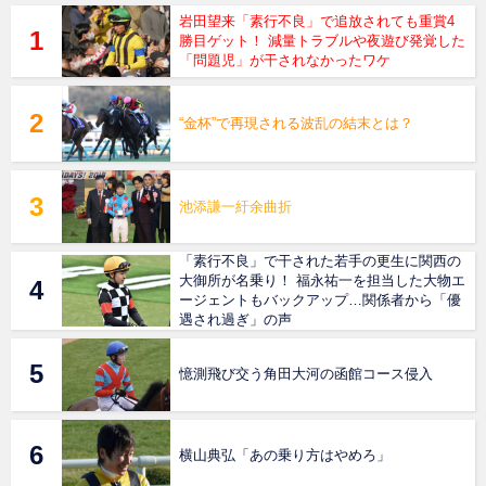
岩田望来「素行不良」で追放されても重賞4
勝目ゲット！ 減量トラブルや夜遊び発覚した
「問題児」が干されなかったワケ
“金杯”で再現される波乱の結末とは？
池添謙一紆余曲折
「素行不良」で干された若手の更生に関西の
大御所が名乗り！ 福永祐一を担当した大物エ
ージェントもバックアップ…関係者から「優
遇され過ぎ」の声
憶測飛び交う角田大河の函館コース侵入
横山典弘「あの乗り方はやめろ」