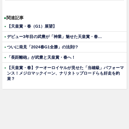
●
関連記事
【天皇賞・春（G1）展望】
デビュー3年目の武豊が「神業」魅せた天皇賞・春…
ついに発見「2024春G1全勝」の法則!?
「長距離砲」が武豊と天皇賞・春へ！
【天皇賞・春】テーオーロイヤルが見せた「当確級」パフォーマ
ンス！メジロマックイーン、ナリタトップロードらも好走を約
束？