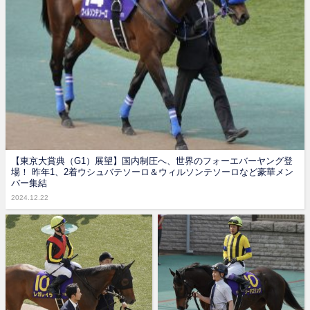
【東京大賞典（G1）展望】国内制圧へ、世界のフォーエバーヤング登
場！ 昨年1、2着ウシュバテソーロ＆ウィルソンテソーロなど豪華メン
バー集結
2024.12.22