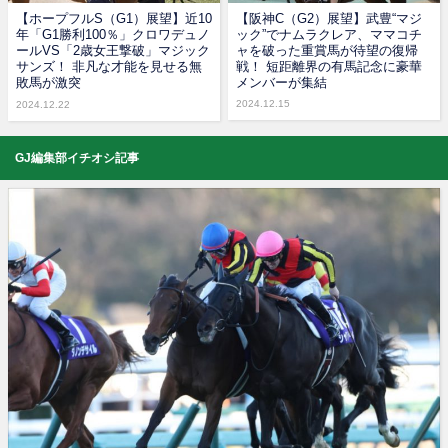
【ホープフルS（G1）展望】近10
【阪神C（G2）展望】武豊“マジ
年「G1勝利100％」クロワデュノ
ック”でナムラクレア、ママコチ
ールVS「2歳女王撃破」マジック
ャを破った重賞馬が待望の復帰
サンズ！ 非凡な才能を見せる無
戦！ 短距離界の有馬記念に豪華
敗馬が激突
メンバーが集結
2024.12.15
2024.12.22
GJ編集部イチオシ記事