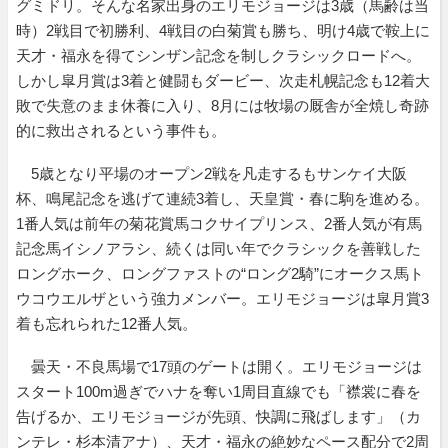
グミドリ。そんな名家出身のエリモジョージは3歳（馬齢は当
時）2戦目で初勝利、4戦目の白菊賞も勝ち、明け4歳で鞍上に
天才・福永を得てシンザン記念を制しクラシックロードへ。
しかし皐月賞は3着と健闘もダービー、次走札幌記念も12着大
敗で失意のまま休養に入り、8月には牧場の厩舎が全焼し奇跡
的に救出されるという事件も。
5歳となり平場のオープン2戦を凡走するもサンケイ大阪
杯、鳴尾記念を逃げて連続3着し、天皇賞・春に駒を進める。
1番人気は前年の菊花賞馬コクサイプリンス、2番人気が有馬
記念馬イシノアラシ、続くは同い年でクラシックを善戦した
ロングホーク、ロングファストの“ロング2騎”にオークス馬ト
ウコウエルザという強力メンバー。エリモジョージは皐月賞3
着も忘れられた12番人気。
曇天・不良馬場で17頭のゲートは開く。エリモジョージは
スタート100m過ぎでハナを奪い1周目直線でも「襟裳に春を
告げるか、エリモジョージが先頭、快調に飛ばします」（カ
ンテレ・杉本清アナ）、天才・福永の絶妙なペース配分で2周