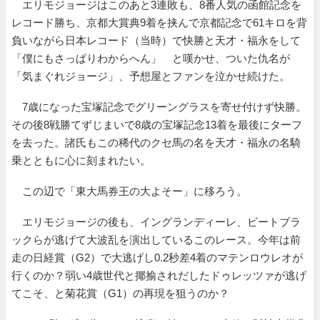
エリモジョージはこのあと3連敗も、8番人気の函館記念を
レコード勝ち、京都大賞典9着を挟んで京都記念で61キロを背
負いながら日本レコード（当時）で快勝と天才・福永をして
「僕にもさっぱりわからへん」 と嘆かせ、ついた仇名が
「気まぐれジョージ」、予想屋とファンを泣かせ続けた。
7歳になった宝塚記念でグリーングラスを寄せ付けず快勝。
その後8戦勝てずじまいで8歳の宝塚記念13着を最後にターフ
を去った。諸氏もこの稀代のクセ馬の名を天才・福永の名騎
乗とともに心に刻まれたい。
この辺で「東大馬券王の大よそー」に移ろう。
エリモジョージの後も、イングランディーレ、ビートブラ
ックらが逃げて大波乱を演出しているこのレース。今年は前
走の日経賞（G2）で大逃げし0.2秒差4着のマテンロウレオが
行くのか？弱い4歳世代と揶揄されだしたドゥレッツァが逃げ
てこそ、と菊花賞（G1）の再現を狙うのか？