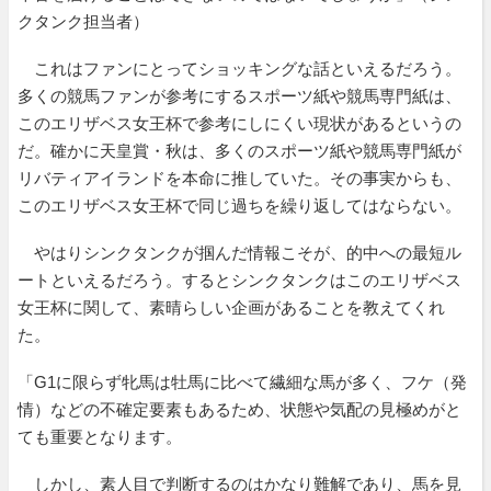
クタンク担当者）
これはファンにとってショッキングな話といえるだろう。
多くの競馬ファンが参考にするスポーツ紙や競馬専門紙は、
このエリザベス女王杯で参考にしにくい現状があるというの
だ。確かに天皇賞・秋は、多くのスポーツ紙や競馬専門紙が
リバティアイランドを本命に推していた。その事実からも、
このエリザベス女王杯で同じ過ちを繰り返してはならない。
やはりシンクタンクが掴んだ情報こそが、的中への最短ル
ートといえるだろう。するとシンクタンクはこのエリザベス
女王杯に関して、素晴らしい企画があることを教えてくれ
た。
「G1に限らず牝馬は牡馬に比べて繊細な馬が多く、フケ（発
情）などの不確定要素もあるため、状態や気配の見極めがと
ても重要となります。
しかし、素人目で判断するのはかなり難解であり、馬を見