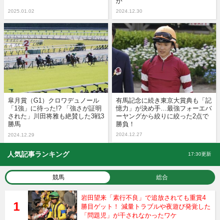
か
2025.01.02
2024.12.30
皐月賞（G1）クロワデュノール
有馬記念に続き東京大賞典も「記
「1強」に待った!? 「強さが証明
憶力」が決め手…最強フォーエバ
された」川田将雅も絶賛した3戦3
ーヤングから絞りに絞った2点で
勝馬
勝負！
2024.12.27
2024.12.29
人気記事ランキング
17:30更新
競馬
総合
岩田望来「素行不良」で追放されても重賞4
勝目ゲット！ 減量トラブルや夜遊び発覚した
「問題児」が干されなかったワケ