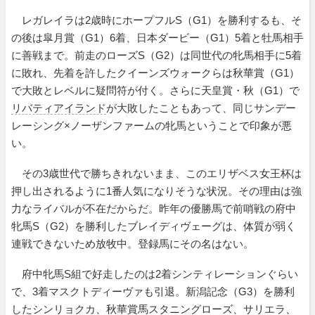
レガレイラは2歳時にホープフルS（G1）を勝利するも、そ
の後は皐月賞（G1）6着、日本ダービー（G1）5着と牡馬相手
に善戦まで。前走のローズS（G2）は同世代の牝馬相手に5着
に敗れ、先着を許したクイーンズウォークらは秋華賞（G1）
で大敗とレベルに疑問符が付く。さらに天皇賞・秋（G1）で
リバティアイランド
が大敗したこともあって、同じサンデー
レーシング×ノーザンファームの牝馬ということで印象が悪
い。
その3歳世代で勝ちきれないまま、このエリザベス女王杯は
押し出されるように1番人気になりそうな状況。その理由は強
力なライバルが不在だからだ。昨年の優勝馬で前哨戦の府中
牝馬S（G2）を勝利したブレイディヴェーグは、体質が弱く
連戦できないため放牧中。登録馬にその名はない。
府中牝馬S組で好走したのは2着シンティレーションぐらい
で、3着マスクトディーヴァも引退。新潟記念（G3）を勝利
したシンリョクカ、秋華賞馬スタニングローズ、サリエラ、