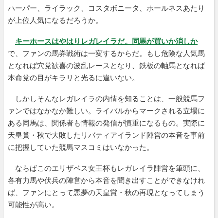
ハーパー、ライラック、コスタボニータ、ホールネスあたり
が上位人気になるだろうか。
キーホースはやはりレガレイラだ。同馬が買いか消しか
で、ファンの馬券戦術は一変するからだ。もし危険な人気馬
となれば穴党歓喜の波乱レースとなり、鉄板の軸馬となれば
本命党の目がキラリと光るに違いない。
しかしそんなレガレイラの内情を知ることは、一般競馬フ
ァンではなかなか難しい。ライバルからマークされる立場に
ある同馬は、関係者も情報の発信が慎重になるもの。実際に
天皇賞・秋で大敗したリバティアイランド陣営の本音を事前
に把握していた競馬マスコミはいなかった。
ならばこのエリザベス女王杯もレガレイラ陣営を筆頭に、
各有力馬や伏兵の陣営から本音を聞き出すことができなけれ
ば、ファンにとって悪夢の天皇賞・秋の再現となってしまう
可能性が高い。