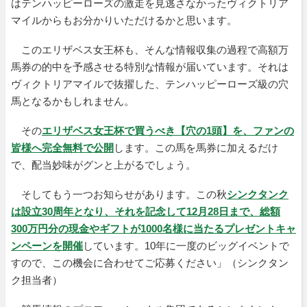
はテンハッピーローズの激走を見逃さなかったヴィクトリア
マイルからもお分かりいただけるかと思います。
このエリザベス女王杯も、そんな情報収集の過程で高額万
馬券の的中を予感させる特別な情報が届いています。それは
ヴィクトリアマイルで抜擢した、テンハッピーローズ級の穴
馬となるかもしれません。
その
エリザベス女王杯で買うべき【穴の1頭】を、ファンの
皆様へ完全無料で公開
します。この馬を馬券に加えるだけ
で、配当妙味がグンと上がるでしょう。
そしてもう一つお知らせがあります。この秋
シンクタンク
は設立30周年となり、それを記念して12月28日まで、総額
300万円分の現金やギフトが1000名様に当たるプレゼントキャ
ンペーンを開催
しています。10年に一度のビッグイベントで
すので、この機会に合わせてご応募ください」（シンクタン
ク担当者）