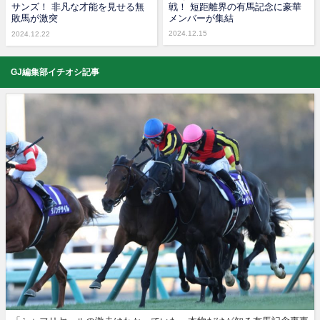
サンズ！ 非凡な才能を見せる無
戦！ 短距離界の有馬記念に豪華
敗馬が激突
メンバーが集結
2024.12.15
2024.12.22
GJ編集部イチオシ記事