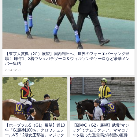
【東京大賞典（G1）展望】国内制圧へ、世界のフォーエバーヤング登
場！ 昨年1、2着ウシュバテソーロ＆ウィルソンテソーロなど豪華メン
バー集結
2024.12.22
【ホープフルS（G1）展望】近10
【阪神C（G2）展望】武豊“マジ
年「G1勝利100％」クロワデュノ
ック”でナムラクレア、ママコチ
ールVS「2歳女王撃破」マジック
ャを破った重賞馬が待望の復帰