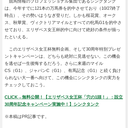
競馬情報のプロフェッショナル集団であるシンクタンク
は、今年すでに121本の万馬券を的中させており（10/27終了
時点）、その勢いはうなぎ登りだ。しかも桜花賞、オーク
ス、秋華賞、ヴィクトリアマイルとすべての牝馬G1を的中さ
せており、エリザベス女王杯的中に向けて絶好の条件が揃っ
たといえる。
このエリザベス女王杯無料企画、そして30周年特別プレゼ
ントキャンペーンは、どちらも絶対に見逃せない。この機会
を逃せば一生後悔するだろう。さらに来週のマイル
CS（G1）、ジャパンC（G1）、有馬記念（G1）と続く負け
られない大一番へ向けて、この機会にシンクタンクの実力を
チェックしておこう。
CLICK→無料公開！【エリザベス女王杯「穴の1頭！」：設立
30周年記念キャンペーン実施中！】シンクタンク
※本稿はPR記事です。