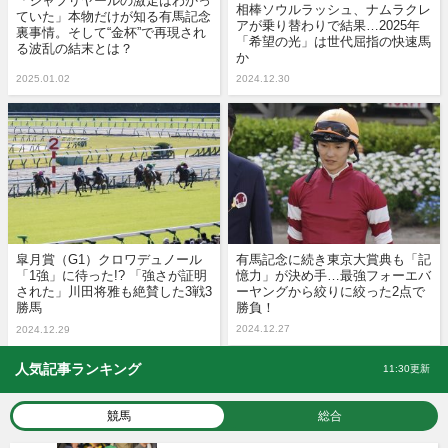
「シャフリヤールの激走はわかっ
相棒ソウルラッシュ、ナムラクレ
ていた」本物だけが知る有馬記念
アが乗り替わりで結果…2025年
裏事情。そして“金杯”で再現され
「希望の光」は世代屈指の快速馬
る波乱の結末とは？
か
2025.01.02
2024.12.30
皐月賞（G1）クロワデュノール
有馬記念に続き東京大賞典も「記
「1強」に待った!? 「強さが証明
憶力」が決め手…最強フォーエバ
された」川田将雅も絶賛した3戦3
ーヤングから絞りに絞った2点で
勝馬
勝負！
2024.12.27
2024.12.29
人気記事ランキング
11:30更新
競馬
総合