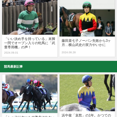
「いい決め手を持っている」末脚
藤田菜七子ノーバン失敗から3ヶ
一閃でオープン入りの牝馬に「武
月…横山武史の実力やいかに
豊専用機」の声！
2024.08.28
2024.09.01
競馬最新記事
浜中俊「哀愁」の1年。かつての