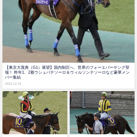
【東京大賞典（G1）展望】国内制圧へ、世界のフォーエバーヤング登
場！ 昨年1、2着ウシュバテソーロ＆ウィルソンテソーロなど豪華メン
バー集結
2024.12.22