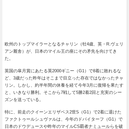
欧州のトップマイラーとなるチャリン（牡4歳、英・R.ヴェリ
アン厩舎）が、日本のマイル王の座にその矛先を向けてき
た。
英国の皐月賞にあたる英2000ギニー（G1）で8着に敗れるな
ど、3歳だった昨年はそこまで目立った存在ではなかったチャ
リン。しかし、約半年間の休養を経て今年3月に復帰を果たす
と、いきなり勝利。そこから7戦して5勝2着2回と充実のシー
ズンを送っている。
特に、前走のクイーンエリザベス2世S（G1）で2着に退けた
ファクトゥールシュヴァルは、今年のドバイターフ（G1）で
日本のドウデュースや昨年のマイルCS覇者
ナミュール
らを破