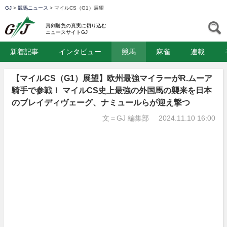
GJ
>
競馬ニュース
>
マイルCS（G1）展望
GJ
S
真剣勝負の真実に切り込む
ニュースサイトGJ
新着記事
インタビュー
競馬
麻雀
連載
【マイルCS（G1）展望】欧州最強マイラーがR.ムーア
騎手で参戦！ マイルCS史上最強の外国馬の襲来を日本
のブレイディヴェーグ、ナミュールらが迎え撃つ
文＝GJ 編集部
2024.11.10 16:00