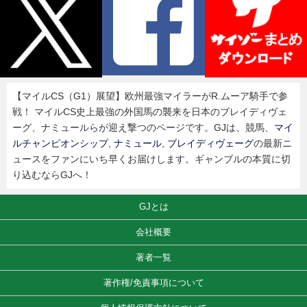
【マイルCS（G1）展望】欧州最強マイラーがR.ムーア騎手で参
戦！ マイルCS史上最強の外国馬の襲来を日本のブレイディヴェ
ーグ、ナミュールらが迎え撃つのページです。GJは、競馬、
マイ
ルチャンピオンシップ
,
ナミュール
,
ブレイディヴェーグ
の最新ニ
ュースをファンにいち早くお届けします。ギャンブルの本質に切
り込むならGJへ！
GJとは
会社概要
著者一覧
著作権/免責事項について