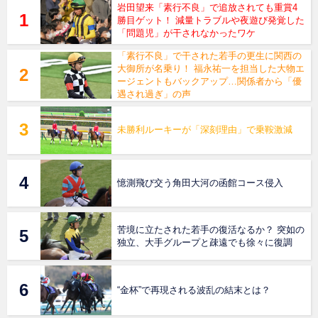
岩田望来「素行不良」で追放されても重賞4
勝目ゲット！ 減量トラブルや夜遊び発覚した
「問題児」が干されなかったワケ
「素行不良」で干された若手の更生に関西の
大御所が名乗り！ 福永祐一を担当した大物エ
ージェントもバックアップ…関係者から「優
遇され過ぎ」の声
未勝利ルーキーが「深刻理由」で乗鞍激減
憶測飛び交う角田大河の函館コース侵入
苦境に立たされた若手の復活なるか？ 突如の
独立、大手グループと疎遠でも徐々に復調
“金杯”で再現される波乱の結末とは？