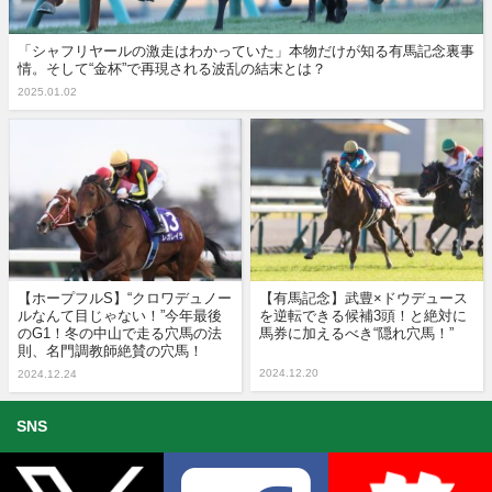
「シャフリヤールの激走はわかっていた」本物だけが知る有馬記念裏事
情。そして“金杯”で再現される波乱の結末とは？
2025.01.02
【ホープフルS】“クロワデュノー
【有馬記念】武豊×ドウデュース
ルなんて目じゃない！”今年最後
を逆転できる候補3頭！と絶対に
のG1！冬の中山で走る穴馬の法
馬券に加えるべき“隠れ穴馬！”
則、名門調教師絶賛の穴馬！
2024.12.20
2024.12.24
SNS