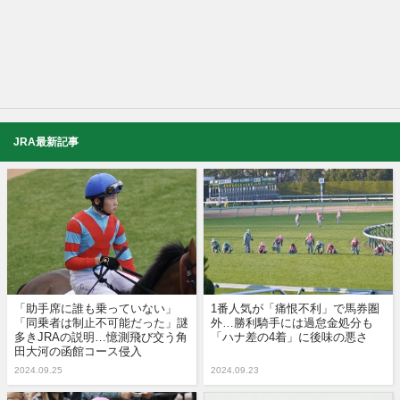
JRA最新記事
「助手席に誰も乗っていない」
1番人気が「痛恨不利」で馬券圏
「同乗者は制止不可能だった」謎
外…勝利騎手には過怠金処分も
多きJRAの説明…憶測飛び交う角
「ハナ差の4着」に後味の悪さ
田大河の函館コース侵入
2024.09.25
2024.09.23