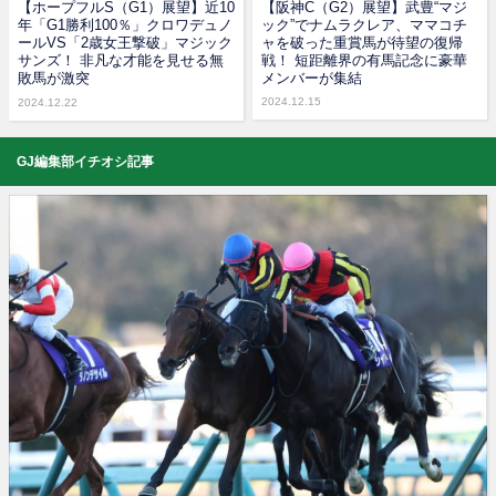
【ホープフルS（G1）展望】近10
【阪神C（G2）展望】武豊“マジ
年「G1勝利100％」クロワデュノ
ック”でナムラクレア、ママコチ
ールVS「2歳女王撃破」マジック
ャを破った重賞馬が待望の復帰
サンズ！ 非凡な才能を見せる無
戦！ 短距離界の有馬記念に豪華
敗馬が激突
メンバーが集結
2024.12.15
2024.12.22
GJ編集部イチオシ記事