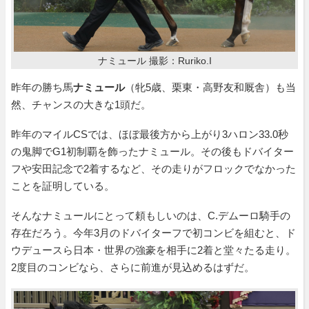
ナミュール 撮影：Ruriko.I
昨年の勝ち馬
ナミュール
（牝5歳、栗東・高野友和厩舎）も当
然、チャンスの大きな1頭だ。
昨年のマイルCSでは、ほぼ最後方から上がり3ハロン33.0秒
の鬼脚でG1初制覇を飾ったナミュール。その後もドバイター
フや安田記念で2着するなど、その走りがフロックでなかった
ことを証明している。
そんなナミュールにとって頼もしいのは、C.デムーロ騎手の
存在だろう。今年3月のドバイターフで初コンビを組むと、ド
ウデュースら日本・世界の強豪を相手に2着と堂々たる走り。
2度目のコンビなら、さらに前進が見込めるはずだ。