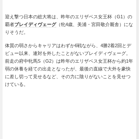
迎え撃つ日本の総大将は、昨年のエリザベス女王杯（G1）の
覇者
ブレイディヴェーグ
（牝4歳、美浦・宮田敬介厩舎）にな
りそうだ。
体質の弱さからキャリアはわずか6戦ながら、4勝2着2回とデ
ビュー以来、連対を外したことがないブレイディヴェーグ。
前走の府中牝馬S（G2）は昨年のエリザベス女王杯から約1年
弱の休養を経ての出走となったが、最後の直線で大外を豪快
に差し切って見せるなど、その力に陰りがないことを見せつ
けている。