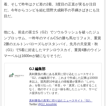
着、そして昨年はクビ差の2着。3度目の正直が実るか注目
だ。今年からコンビを組む団野大成騎手の手綱さばきにも注
目だ。
他にも、前走の富士S（G2）でソウルラッシュを破ったジュ
ンブロッサム、一昨年のマイルCSの勝ち馬セリフォス、重賞
2勝のエルトンバローズらがスタンバイ。先月の天皇賞・秋
（G1）で5着に好走したマテンロウスカイ、重賞4勝のウイン
マーベルは1600mが鍵になりそうだ。
GJ 編集部
真剣勝負の裏にある真実に切り込むニュースサイト
「GJ」の編集部です。これまで作成した記事は10000
本以上。競馬歴10年超えの情報通が業界の「しがら
み」を取り払った「本音」や「真実」にも臆すること
なく、他のサイトとは一線を画したニュース、サービ
ス提供を行っています。
真剣勝負の真実に切り込むニュースサイト「GJ」
Twitter:
@GJ_koushiki