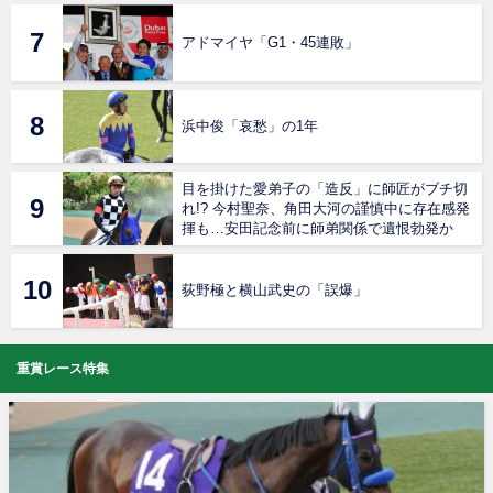
アドマイヤ「G1・45連敗」
浜中俊「哀愁」の1年
目を掛けた愛弟子の「造反」に師匠がブチ切
れ!? 今村聖奈、角田大河の謹慎中に存在感発
揮も…安田記念前に師弟関係で遺恨勃発か
荻野極と横山武史の「誤爆」
重賞レース特集