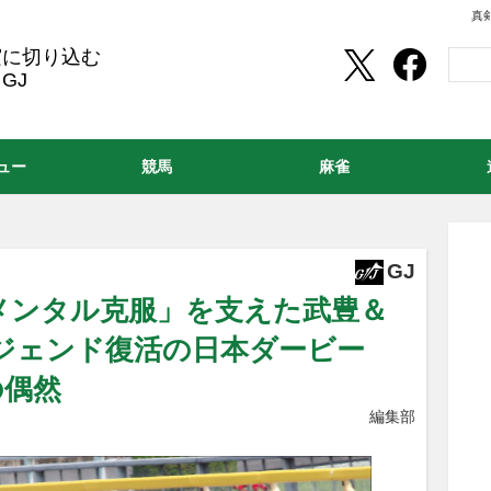
真
実に切り込む
GJ
ュー
競馬
麻雀
GJ
メンタル克服」を支えた武豊＆
ジェンド復活の日本ダービー
の偶然
編集部