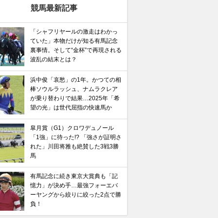
競馬最新記事
「シャフリヤールの激走はわかっ
ていた」本物だけが知る有馬記念
裏事情。そして“金杯”で再現される
波乱の結末とは？
浜中俊「哀愁」の1年。かつての相
棒ソウルラッシュ、ナムラクレア
が乗り替わりで結果…2025年「希
望の光」は世代屈指の快速馬か
皐月賞（G1）クロワデュノール
「1強」に待った!? 「強さが証明さ
れた」川田将雅も絶賛した3戦3勝
馬
有馬記念に続き東京大賞典も「記
憶力」が決め手…最強フォーエバ
ーヤングから絞りに絞った2点で勝
馬記念】武豊×ドウデュースを逆転できる候補3頭！と絶
負！
“隠れ穴馬！”