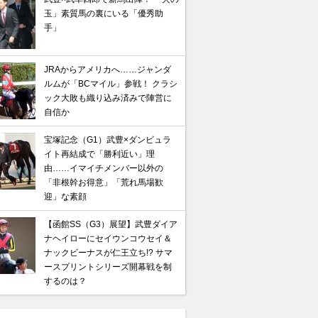
玉」素質馬の裏にいる「優秀助
手」
JRAからアメリカへ……ジャンダ
ルムが「BCマイル」参戦！ クラシ
ック大敗も織り込み済みで陣営に
自信か
宝塚記念（G1）武豊×ダンビュラ
イト再結成で「勝利近い」理
由……イマイチメンバー以外の
「非根幹お得意」「荒れ馬場歓
迎」な素顔
【函館SS（G3）展望】武豊ダイア
ナヘイローにセイウンコウセイ＆
ナックビーナスが仁王立ち!? サマ
ースプリントシリーズ開幕戦を制
するのは？