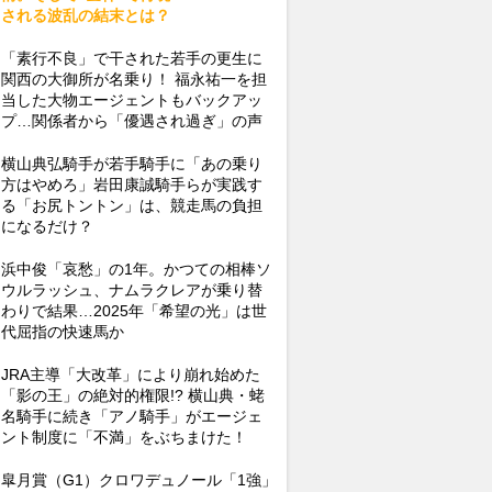
される波乱の結末とは？
「素行不良」で干された若手の更生に
関西の大御所が名乗り！ 福永祐一を担
当した大物エージェントもバックアッ
プ…関係者から「優遇され過ぎ」の声
横山典弘騎手が若手騎手に「あの乗り
方はやめろ」岩田康誠騎手らが実践す
る「お尻トントン」は、競走馬の負担
になるだけ？
浜中俊「哀愁」の1年。かつての相棒ソ
ウルラッシュ、ナムラクレアが乗り替
わりで結果…2025年「希望の光」は世
代屈指の快速馬か
JRA主導「大改革」により崩れ始めた
「影の王」の絶対的権限!? 横山典・蛯
名騎手に続き「アノ騎手」がエージェ
ント制度に「不満」をぶちまけた！
皐月賞（G1）クロワデュノール「1強」