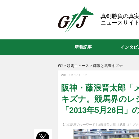
GJ
真剣勝負の真
ニュースサイト
新着記事
インタビ
GJ
>
競馬ニュース
>
藤浪と武豊キズナ
2018.06.17 10:22
阪神・藤浪晋太郎「
キズナ。競馬界のレ
「2013年5月26日」
【この記事のキーワード】
#藤浪晋太郎
,
#武豊
,
#キズナ