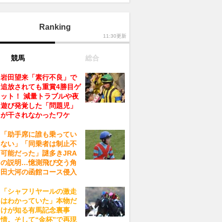
Ranking
11:30更新
競馬
総合
岩田望来「素行不良」で
追放されても重賞4勝目ゲ
ット！ 減量トラブルや夜
遊び発覚した「問題児」
が干されなかったワケ
「助手席に誰も乗ってい
ない」「同乗者は制止不
可能だった」謎多きJRA
の説明…憶測飛び交う角
田大河の函館コース侵入
「シャフリヤールの激走
はわかっていた」本物だ
けが知る有馬記念裏事
情。そして“金杯”で再現