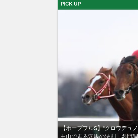
PICK UP
る有馬記念裏事情。そ
【ホープフルS】“クロワデュ
中山で走る穴馬の法則、名門調