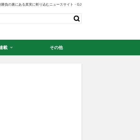
剣勝負の裏にある真実に斬り込むニュースサイト・GJ
連載
その他
・