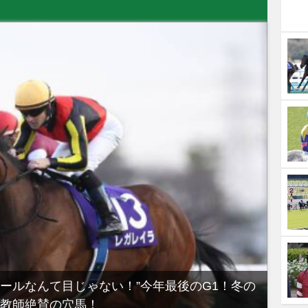
ノールなんて目じゃない！”今年最後のG1！冬の
【有
教師絶賛の穴馬！
るべき