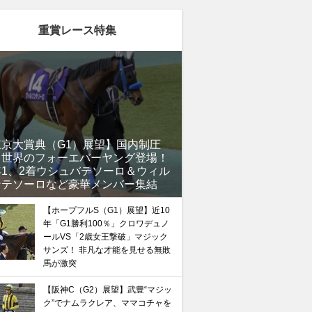
重賞レース特集
東京大賞典（G1）展望】国内制圧
、世界のフォーエバーヤング登場！
年1、2着ウシュバテソーロ＆ウィル
ンテソーロなど豪華メンバー集結
【ホープフルS（G1）展望】近10
年「G1勝利100％」クロワデュノ
ールVS「2歳女王撃破」マジック
サンズ！ 非凡な才能を見せる無敗
馬が激突
【阪神C（G2）展望】武豊“マジッ
ク”でナムラクレア、ママコチャを