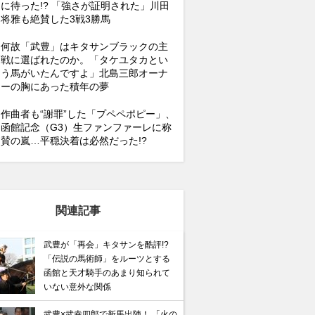
に待った!? 「強さが証明された」川田
将雅も絶賛した3戦3勝馬
何故「武豊」はキタサンブラックの主
戦に選ばれたのか。「タケユタカとい
う馬がいたんですよ」北島三郎オーナ
ーの胸にあった積年の夢
作曲者も“謝罪”した「プペペポピー」、
函館記念（G3）生ファンファーレに称
賛の嵐…平穏決着は必然だった!?
関連記事
武豊が「再会」キタサンを酷評!?
「伝説の馬術師」をルーツとする
函館と天才騎手のあまり知られて
いない意外な関係
武豊×武幸四郎で新馬出陣！ 「火の