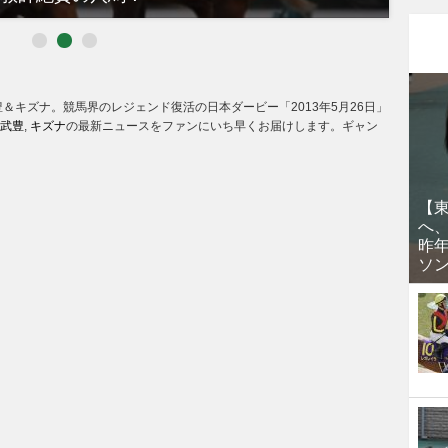
＆キズナ。競馬界のレジェンド復活の日本ダービー「2013年5月26日」
武豊
,
キズナ
の最新ニュースをファンにいち早くお届けします。ギャン
【
へ
昨
ソ