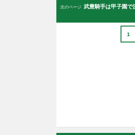
武豊騎手は甲子園で
次のページ
1