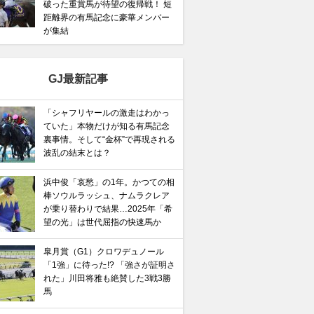
破った重賞馬が待望の復帰戦！ 短
距離界の有馬記念に豪華メンバー
が集結
GJ最新記事
「シャフリヤールの激走はわかっ
ていた」本物だけが知る有馬記念
裏事情。そして“金杯”で再現される
波乱の結末とは？
浜中俊「哀愁」の1年。かつての相
棒ソウルラッシュ、ナムラクレア
が乗り替わりで結果…2025年「希
望の光」は世代屈指の快速馬か
皐月賞（G1）クロワデュノール
「1強」に待った!? 「強さが証明さ
れた」川田将雅も絶賛した3戦3勝
馬