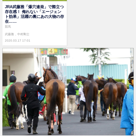
JRA武藤雅「爆穴連発」で際立つ
存在感！ 侮れない「エージェン
ト効果」活躍の裏にあの大物の存
在……
競馬
武藤雅
中村剛士
2020.03.17 17:01