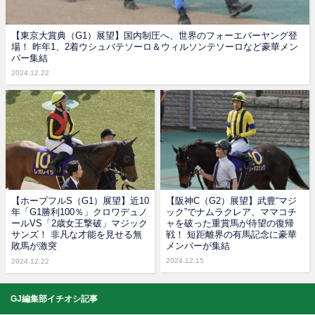
【東京大賞典（G1）展望】国内制圧へ、世界のフォーエバーヤング登
場！ 昨年1、2着ウシュバテソーロ＆ウィルソンテソーロなど豪華メン
バー集結
2024.12.22
【ホープフルS（G1）展望】近10
【阪神C（G2）展望】武豊“マジ
年「G1勝利100％」クロワデュノ
ック”でナムラクレア、ママコチ
ールVS「2歳女王撃破」マジック
ャを破った重賞馬が待望の復帰
サンズ！ 非凡な才能を見せる無
戦！ 短距離界の有馬記念に豪華
敗馬が激突
メンバーが集結
2024.12.15
2024.12.22
GJ編集部イチオシ記事