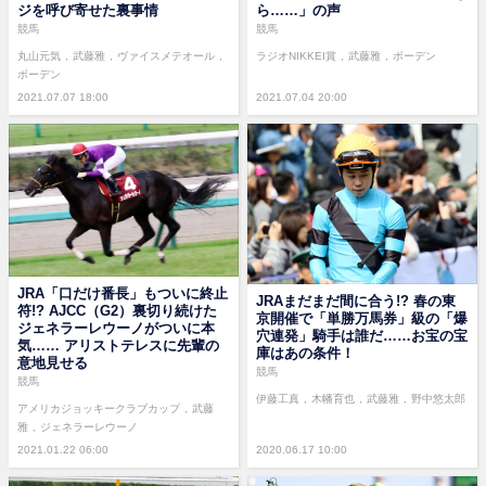
ジを呼び寄せた裏事情
ら……」の声
競馬
競馬
丸山元気
武藤雅
ヴァイスメテオール
ラジオNIKKEI賞
武藤雅
ボーデン
ボーデン
2021.07.07 18:00
2021.07.04 20:00
JRA「口だけ番長」もついに終止
JRAまだまだ間に合う!? 春の東
符!? AJCC（G2）裏切り続けた
京開催で「単勝万馬券」級の「爆
ジェネラーレウーノがついに本
穴連発」騎手は誰だ……お宝の宝
気…… アリストテレスに先輩の
庫はあの条件！
意地見せる
競馬
競馬
伊藤工真
木幡育也
武藤雅
野中悠太郎
アメリカジョッキークラブカップ
武藤
雅
ジェネラーレウーノ
2021.01.22 06:00
2020.06.17 10:00