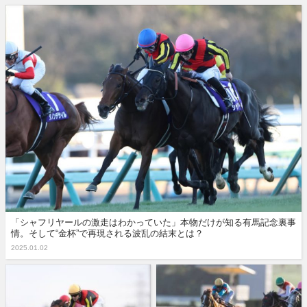
「シャフリヤールの激走はわかっていた」本物だけが知る有馬記念裏事
情。そして“金杯”で再現される波乱の結末とは？
2025.01.02