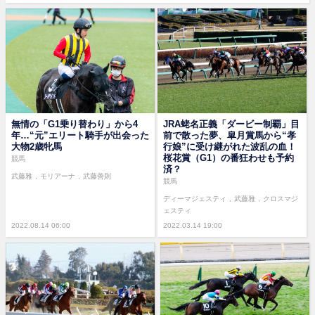
無情の「G1乗り替わり」から4
JRA蛯名正義「ダービー制覇」目
年…“元”エリート騎手が出会った
前で散った夢、皐月賞馬から“孝
大物2歳牝馬
行娘”に受け継がれた波乱の血！
桜花賞（G1）の番狂わせも予約
競馬
済？
武藤雅
モリアーナ
武藤善則
競馬
ディーマジェスティ
武藤雅
クロスマジ
ェスティ
2022.08.14 06:00
2022.03.14 19:00