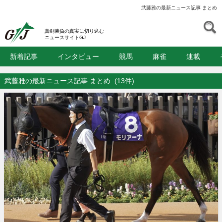
武藤雅の最新ニュース記事 まとめ
S
GJ
真剣勝負の真実に切り込む
ニュースサイトGJ
新着記事
インタビュー
競馬
麻雀
連載
武藤雅の最新ニュース記事 まとめ
(13件)