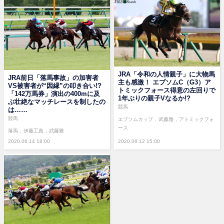
JRA「令和の人情親子」に大物馬
JRA前日「落馬事故」の加害者
主も感激！ エプソムC（G3）ア
VS被害者が“因縁”の叩き合い!?
トミックフォース得意の左回りで
「142万馬券」演出の400mに及
1年ぶりの親子Vなるか!?
ぶ壮絶なマッチレースを制したの
競馬
は……
競馬
エプソムカップ
武藤雅
アトミックフォ
ース
落馬
伊藤工真
武藤雅
2020.06.14 18:00
2020.06.12 15:00