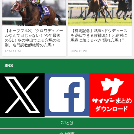
【ホープフルS】“クロワデュノー
【有馬記念】武豊×ドウデュース
ルなんて目じゃない！”今年最後
を逆転できる候補3頭！と絶対に
のG1！冬の中山で走る穴馬の法
馬券に加えるべき“隠れ穴馬！”
則、名門調教師絶賛の穴馬！
2024.12.20
2024.12.24
SNS
GJとは
会社概要