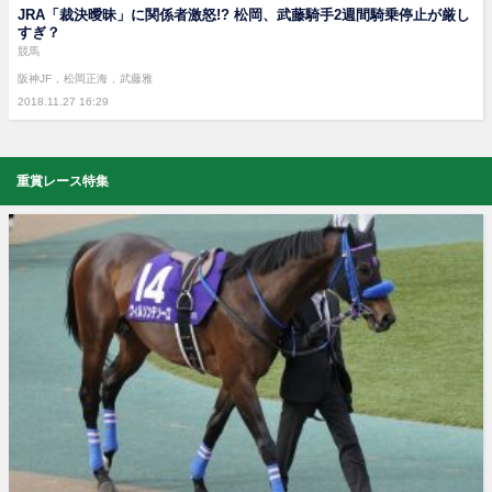
JRA「裁決曖昧」に関係者激怒!? 松岡、武藤騎手2週間騎乗停止が厳し
すぎ？
競馬
阪神JF
松岡正海
武藤雅
2018.11.27 16:29
重賞レース特集