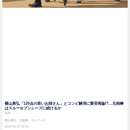
横山典弘「120点の若いお姉さん」とコンビ解消に賛否両論!?…元相棒
はスルーセブンシーズに続けるか
競馬
横山典弘
武藤雅
モリアーナ
2024.01.25 11:00