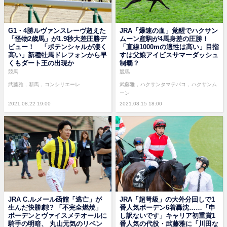
G1・4勝ルヴァンスレーヴ超えた
JRA「爆速の血」覚醒でハクサン
「怪物2歳馬」が1.9秒大差圧勝デ
ムーン産駒が4馬身差の圧勝！
ビュー！ 「ポテンシャルが凄く
「直線1000mの適性は高い」目指
高い」新種牡馬ドレフォンから早
すは父娘アイビスサマーダッシュ
くもダート王の出現か
制覇？
競馬
競馬
武藤雅
新馬
コンシリエーレ
武藤雅
ハクサンタマテバコ
ハクサンム
ーン
2021.08.22 19:00
2021.08.15 18:00
JRA C.ルメール函館「逃亡」が
JRA「超弩級」の大外分回しで1
生んだ快勝劇!? 「不完全燃焼」
番人気ボーデン6着轟沈……「申
ボーデンとヴァイスメテオールに
し訳ないです」キャリア初重賞1
騎手の明暗、 丸山元気のリベン
番人気の代役・武藤雅に「川田な