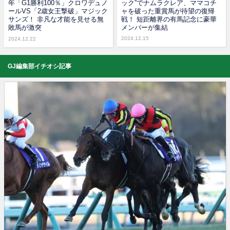
年「G1勝利100％」クロワデュノ
ック”でナムラクレア、ママコチ
ールVS「2歳女王撃破」マジック
ャを破った重賞馬が待望の復帰
サンズ！ 非凡な才能を見せる無
戦！ 短距離界の有馬記念に豪華
敗馬が激突
メンバーが集結
2024.12.15
2024.12.22
GJ編集部イチオシ記事