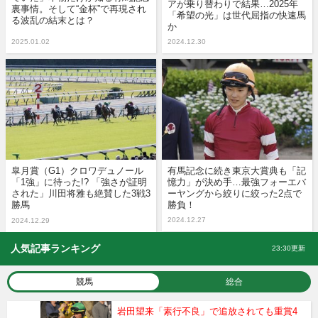
アが乗り替わりで結果…2025年
裏事情。そして“金杯”で再現され
「希望の光」は世代屈指の快速馬
る波乱の結末とは？
か
2025.01.02
2024.12.30
皐月賞（G1）クロワデュノール
有馬記念に続き東京大賞典も「記
「1強」に待った!? 「強さが証明
憶力」が決め手…最強フォーエバ
された」川田将雅も絶賛した3戦3
ーヤングから絞りに絞った2点で
勝馬
勝負！
2024.12.27
2024.12.29
人気記事ランキング
23:30更新
競馬
総合
岩田望来「素行不良」で追放されても重賞4