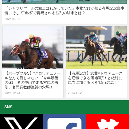
「シャフリヤールの激走はわかっていた」本物だけが知る有馬記念裏事
情。そして“金杯”で再現される波乱の結末とは？
2025.01.02
【ホープフルS】“クロワデュノー
【有馬記念】武豊×ドウデュース
ルなんて目じゃない！”今年最後
を逆転できる候補3頭！と絶対に
のG1！冬の中山で走る穴馬の法
馬券に加えるべき“隠れ穴馬！”
則、名門調教師絶賛の穴馬！
2024.12.20
2024.12.24
SNS