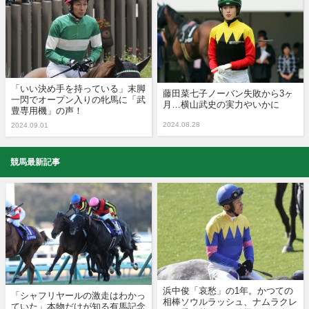
「いい決め手を持っている」末脚
藤田菜七子ノーバン失敗から3ヶ
一閃でオープン入りの牝馬に「武
月…横山武史の実力やいかに
豊専用機」の声！
2024.08.28
2024.09.01
競馬最新記事
浜中俊「哀愁」の1年。かつての
「シャフリヤールの激走はわかっ
相棒ソウルラッシュ、ナムラクレ
ていた」本物だけが知る有馬記念