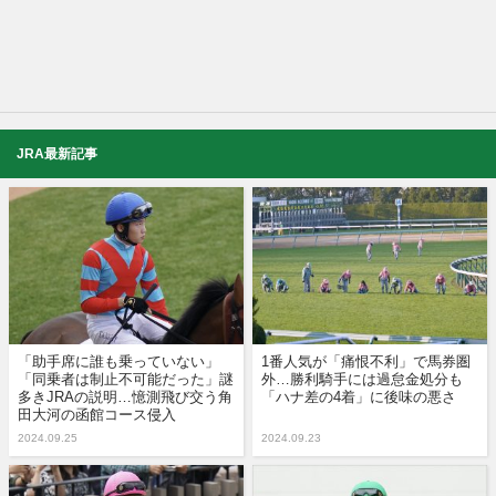
JRA最新記事
「助手席に誰も乗っていない」
1番人気が「痛恨不利」で馬券圏
「同乗者は制止不可能だった」謎
外…勝利騎手には過怠金処分も
多きJRAの説明…憶測飛び交う角
「ハナ差の4着」に後味の悪さ
田大河の函館コース侵入
2024.09.25
2024.09.23