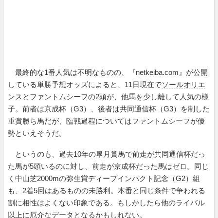
最終的な1番人気は不明なものの、『netkeiba.com』が公開
している単勝予想オッズによると、11日現在で
ソールオリエ
ンス
とファントムシーフの2頭が、他馬を少し離して人気の様
子。前者は京成杯（G3）、後者は共同通信杯（G3）を制した
重賞勝ち馬だが、臨戦過程についてはファントムシーフが優
勢といえそうだ。
というのも、過去10年の皐月賞馬で前走が共同通信杯だっ
た馬が5頭いるのに対し、前走が京成杯だった馬はゼロ。同じ
く中山芝2000mの弥生賞ディープインパクト記念（G2）組
も、2着5回はあるものの未勝利。本番と同じ条件で争われる
割に相性はよくない印象である。もしかしたら他のライバル
以上に厄介なデータとなるかもしれない。