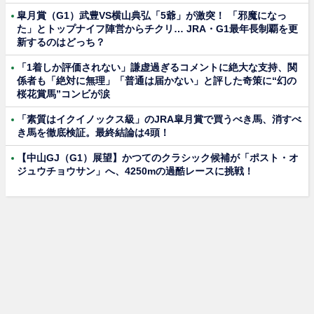
皐月賞（G1）武豊VS横山典弘「5爺」が激突！ 「邪魔になっ
た」とトップナイフ陣営からチクリ… JRA・G1最年長制覇を更
新するのはどっち？
「1着しか評価されない」謙虚過ぎるコメントに絶大な支持、関
係者も「絶対に無理」「普通は届かない」と評した奇策に“幻の
桜花賞馬”コンビが涙
「素質はイクイノックス級」のJRA皐月賞で買うべき馬、消すべ
き馬を徹底検証。最終結論は4頭！
【中山GJ（G1）展望】かつてのクラシック候補が「ポスト・オ
ジュウチョウサン」へ、4250mの過酷レースに挑戦！