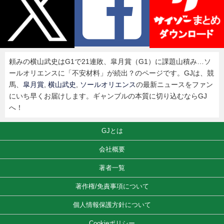
頼みの横山武史はG1で21連敗、皐月賞（G1）に課題山積み…ソ
ールオリエンスに「不安材料」が続出？のページです。GJは、競
馬、
皐月賞
,
横山武史
,
ソールオリエンス
の最新ニュースをファン
にいち早くお届けします。ギャンブルの本質に切り込むならGJ
へ！
GJとは
会社概要
著者一覧
著作権/免責事項について
個人情報保護方針について
Cookieポリシー