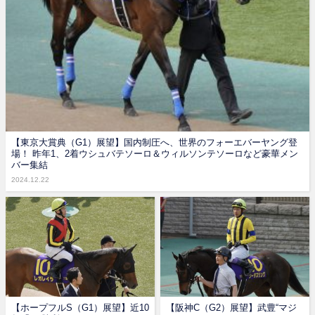
【東京大賞典（G1）展望】国内制圧へ、世界のフォーエバーヤング登
場！ 昨年1、2着ウシュバテソーロ＆ウィルソンテソーロなど豪華メン
バー集結
2024.12.22
【ホープフルS（G1）展望】近10
【阪神C（G2）展望】武豊“マジ