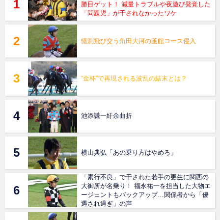
勝目ゲット！ 減量トラブルや夜遊び発覚した
「問題児」が干されなかったワケ
憶測飛び交う角田大河の函館コース侵入
“金杯”で再現される波乱の結末とは？
池添謙一紆余曲折
横山典弘「あの乗り方はやめろ」
「素行不良」で干された若手の更生に関西の
大御所が名乗り！ 福永祐一を担当した大物エ
ージェントもバックアップ…関係者から「優
遇され過ぎ」の声