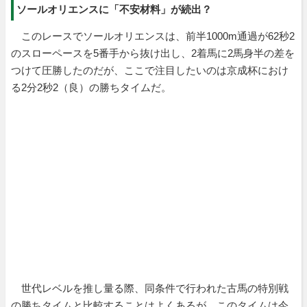
ソールオリエンスに「不安材料」が続出？
このレースでソールオリエンスは、前半1000m通過が62秒2
のスローペースを5番手から抜け出し、2着馬に2馬身半の差を
つけて圧勝したのだが、ここで注目したいのは京成杯におけ
る2分2秒2（良）の勝ちタイムだ。
世代レベルを推し量る際、同条件で行われた古馬の特別戦
の勝ちタイムと比較することはよくあるが、このタイムは今