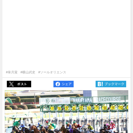
#皐月賞
#横山武史
#ソールオリエンス