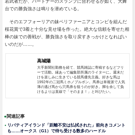
若武者だが、パートナーのスランプに合わせるが如く、大舞
台での勝負強さは鳴りを潜めている。
そのエフフォーリアの妹ペリファーニアとコンビを組んだ
桜花賞で3着と十分な見せ場を作った。絶大な信頼を寄せた相
棒の妹での善戦が、勝負強さを取り戻すきっかけとなればい
いのだが……。
高城陽
大手新聞社勤務を経て、競馬雑誌に寄稿するなどフリ
ーで活動。縁あって編集部所属のライターに。週末だ
けを楽しみに生きている競馬優先主義。好きな馬は
1992年の二冠馬ミホノブルボン。馬券は単複派で人気
薄の逃げ馬から穴馬券を狙うのが好き。脚を余して負
けるよりは直線で「そのまま！」と叫びたい。
●
関連記事
リバティアイランド「距離不安は払拭された」前向きコメント
も……オークス（G1）で待ち受ける数多のハードル