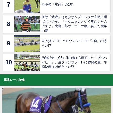
浜中俊「哀愁」の1年
何故「武豊」はキタサンブラックの主戦に選
ばれたのか。「タケユタカという馬がいたん
ですよ」北島三郎オーナーの胸にあった積年
の夢
皐月賞（G1）クロワデュノール「1強」に待
った!?
函館記念（G3）作曲者も“謝罪”した「プペペ
ポピー」、生ファンファーレに称賛の嵐…平
穏決着は必然だった!?
重賞レース特集