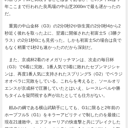
年ここまで行われた良馬場の中山芝2000mで最も遅かったの
だ。
重賞の中山金杯（G3）の2分0秒2や弥生賞の2分0秒4から2
秒近く後れを取った上に、翌週に開催された初富士S（3勝ク
ラス）の2分1秒0にも見劣った。しかも初富士Sの場合は良で
もなく稍重で1秒2も速かったのだから深刻だ。
また、京成杯2着のオメガリッチマンは、次走の毎日杯
（G3）で6着に完敗。1番人気で3着に敗れたセブンマジシャ
ンは、再度1番人気に支持されたスプリングS（G2）でベラジ
オオペラに完敗をしている。これらを考えると、ソールオリ
エンスが京成杯で圧勝していたとはいえ、レースレベルや勝
ちタイムを疑問視する声が出たとしても仕方がない。
頼みの綱である横山武騎手にしても、G1に限ると2年前の
ホープフルS（G1）をキラーアビリティで制したのを最後に
現在21連敗中。エフフォーリアの快進撃と共にブレイクした