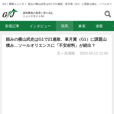
GJ
>
競馬ニュース
>
頼みの横山武史はG1で21連敗、皐月賞（G1）に課題山積み…ソールオリ
GJ
S
真剣勝負の真実に切り込む
ニュースサイトGJ
新着記事
インタビュー
競馬
麻雀
連載
頼みの横山武史はG1で21連敗、皐月賞（G1）に課題山
積み…ソールオリエンスに「不安材料」が続出？
文＝高城陽
2023.04.12 11:00