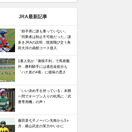
JRA最新記事
「助手席に誰も乗っていない」
「同乗者は制止不可能だった」謎
多きJRAの説明…憶測飛び交う角
田大河の函館コース侵入
1番人気が「痛恨不利」で馬券圏
外…勝利騎手には過怠金処分も
「ハナ差の4着」に後味の悪さ
「いい決め手を持っている」末脚
一閃でオープン入りの牝馬に「武
豊専用機」の声！
藤田菜七子ノーバン失敗から3ヶ
月…横山武史の実力やいかに