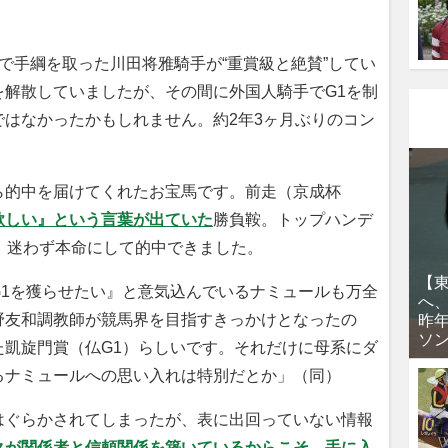
で手綱を取った川田将雅騎手が“重賞級と絶賛”してい
を解散していましたが、その間に外国人騎手でG1を制
はなかったかもしれません。約2年3ヶ月ぶりのコン
的中を届けてくれたお宝馬です。前走（京成杯
欲しい』という言葉が出ていた
勝負鞍。トップハンデ
、迷わず本命にして的中できました。
【
1を獲らせたい』と意気込んでいるナミュールも万全
へ
野友和調教師が競馬界を目指すきっかけとなったの
昨
ソ
た凱旋門賞（仏G1）らしいです。それだけに母系にダ
るナミュールへの思い入れは特別だとか」（同）
ぐらかされてしまったが、表に出回っていない情報
クが関係者と信頼関係を築いているからこそ、手に入