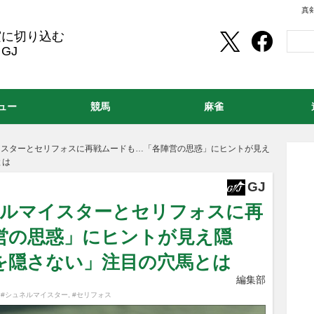
真
実に切り込む
GJ
ュー
競馬
麻雀
イスターとセリフォスに再戦ムードも…「各陣営の思惑」にヒントが見え
とは
GJ
ネルマイスターとセリフォスに再
営の思惑」にヒントが見え隠
を隠さない」注目の穴馬とは
編集部
,
#シュネルマイスター
,
#セリフォス