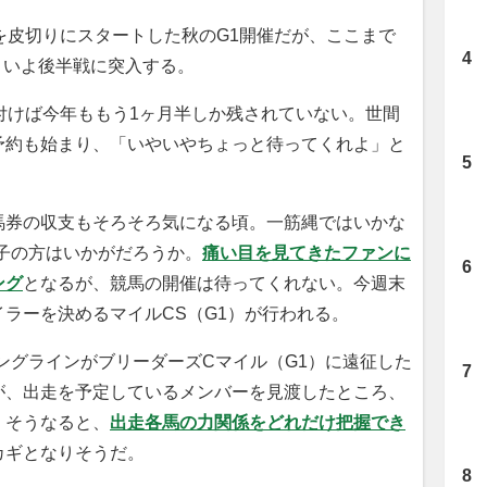
を皮切りにスタートした秋のG1開催だが、ここまで
よいよ後半戦に突入する。
付けば今年ももう1ヶ月半しか残されていない。世間
予約も始まり、「いやいやちょっと待ってくれよ」と
。
券の収支もそろそろ気になる頃。一筋縄ではいかな
子の方はいかがだろうか。
痛い目を見てきたファンに
ング
となるが、競馬の開催は待ってくれない。今週末
ラーを決めるマイルCS（G1）が行われる。
ングラインがブリーダーズCマイル（G1）に遠征した
が、出走を予定しているメンバーを見渡したところ、
。そうなると、
出走各馬の力関係をどれだけ把握でき
カギとなりそうだ。