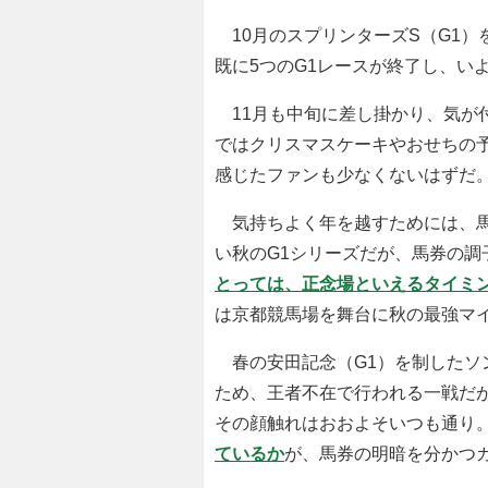
10月のスプリンターズS（G1）
既に5つのG1レースが終了し、い
11月も中旬に差し掛かり、気が
ではクリスマスケーキやおせちの
感じたファンも少なくないはずだ
気持ちよく年を越すためには、馬
い秋のG1シリーズだが、馬券の調
とっては、正念場といえるタイミ
は京都競馬場を舞台に秋の最強マイ
春の安田記念（G1）を制したソ
ため、王者不在で行われる一戦だ
その顔触れはおおよそいつも通り
ているか
が、馬券の明暗を分かつ