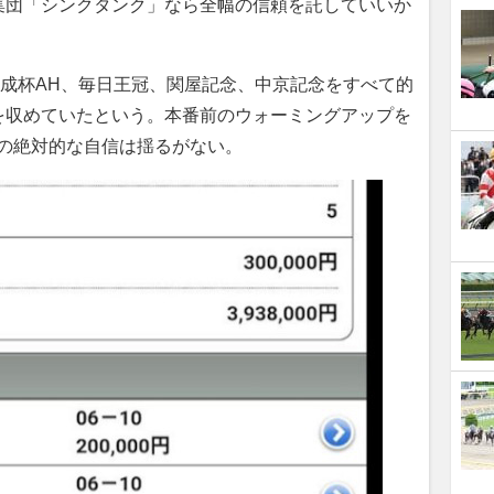
集団「シンクタンク」なら全幅の信頼を託していいか
成杯AH、毎日王冠、関屋記念、中京記念をすべて的
を収めていたという。本番前のウォーミングアップを
その絶対的な自信は揺るがない。