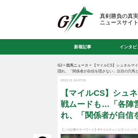
GJ
真剣勝負の真
ニュースサイト
新着記事
インタビ
GJ
>
競馬ニュース
>
【マイルCS】シュネルマ
隠れ、「関係者が自信を隠さない」注目の穴馬
2023.11.14 07:01
【マイルCS】シュ
戦ムードも…「各陣
れ、「関係者が自信
【この記事のキーワード】
#マイルチャンピオンシップ