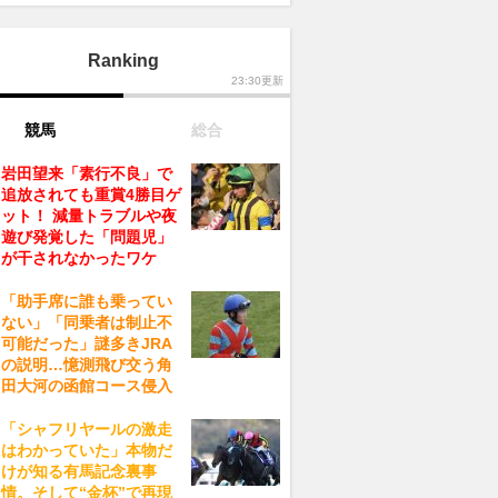
Ranking
23:30更新
競馬
総合
岩田望来「素行不良」で
追放されても重賞4勝目ゲ
ット！ 減量トラブルや夜
遊び発覚した「問題児」
が干されなかったワケ
「助手席に誰も乗ってい
ない」「同乗者は制止不
可能だった」謎多きJRA
の説明…憶測飛び交う角
田大河の函館コース侵入
「シャフリヤールの激走
はわかっていた」本物だ
けが知る有馬記念裏事
情。そして“金杯”で再現