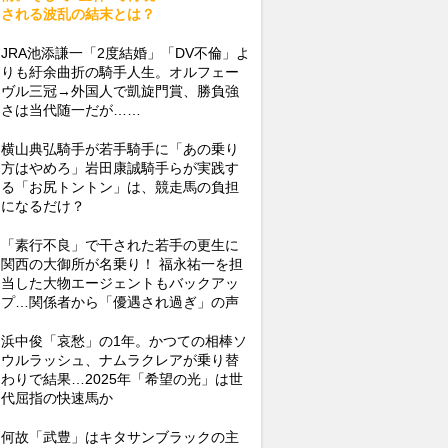
される波乱の結末とは？
JRA池添謙一「2度結婚」「DV不倫」よ
りも紆余曲折の騎手人生。オルフェー
ヴル三冠→外国人で凱旋門賞、勝負強
さは当代随一だが……
横山典弘騎手が若手騎手に「あの乗り
方はやめろ」岩田康誠騎手らが実践す
る「お尻トントン」は、競走馬の負担
になるだけ？
「素行不良」で干された若手の更生に
関西の大御所が名乗り！ 福永祐一を担
当した大物エージェントもバックアッ
プ…関係者から「優遇され過ぎ」の声
浜中俊「哀愁」の1年。かつての相棒ソ
ウルラッシュ、ナムラクレアが乗り替
わりで結果…2025年「希望の光」は世
代屈指の快速馬か
何故「武豊」はキタサンブラックの主