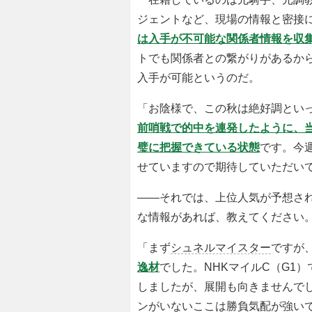
ジェントなど、現場の情報と密接
は入手が不可能な関係者情報を収
トでも関係者との繋がりがあるか
入手が可能というのだ。
「お陰様で、この秋は絶好調とい
前哨戦で的中を連発したように、
璧に把握できている状態
です。今
せていますので期待していただい
――それでは、上位人気が予想さ
な情報があれば、教えてください
「まず
シュネルマイスター
ですが
逸材
でした。NHKマイルC（G1
しましたが、展開も向きませんで
ンがいないここは勝負気配が強い