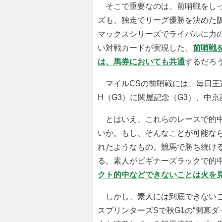
そこで重要なのは、前哨戦をしっ
ズも、独走でリーグ優勝を決めた
マックスシリーズでライバルに力
い対戦カードが実現した。
前哨戦
は、馬券においても共通
するだろ
マイルCSの前哨戦には、毎日王冠
H（G3）に関屋記念（G3）、中京
とはいえ、これらのレースで的中
いか。もし、そんなことが可能な
れたようなもの。競馬で勝ち続け
る。素人がビギナーズラックで的
クト的中などできないことは火を
しかし、素人には到底できないこ
スプリンターズSで秋G1の“開幕