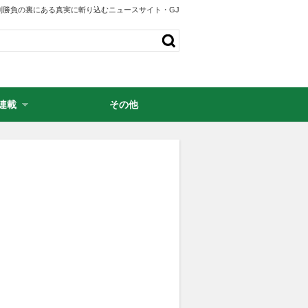
剣勝負の裏にある真実に斬り込むニュースサイト・GJ
連載
その他
・