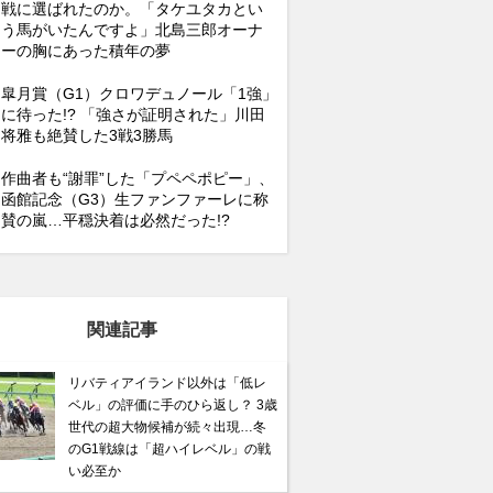
戦に選ばれたのか。「タケユタカとい
う馬がいたんですよ」北島三郎オーナ
ーの胸にあった積年の夢
皐月賞（G1）クロワデュノール「1強」
に待った!? 「強さが証明された」川田
将雅も絶賛した3戦3勝馬
作曲者も“謝罪”した「プペペポピー」、
函館記念（G3）生ファンファーレに称
賛の嵐…平穏決着は必然だった!?
関連記事
リバティアイランド以外は「低レ
ベル」の評価に手のひら返し？ 3歳
世代の超大物候補が続々出現…冬
のG1戦線は「超ハイレベル」の戦
い必至か