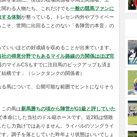
に関わる人物たち。これだけでも
一般の競馬ファンに
集する体制
が整っている。トレセン内外やプライベー
らこそ、世間に出回ることのない「各陣営の本音」の
っていいほどの好成績を収めることが出来ています。
当社の得意分野でもあるマイル路線の力関係はほぼ完
週のマイルCSもすでに注目馬のピックアップも済ま
て結構です」（シンクタンクの関係者）
れる馬について、公開可能な範囲でヒントになりそう
。
、この馬は
新馬勝ちの頃から陣営がG1級と評していた
）で本命にした当社のドル箱ホースです。近2戦は惜敗
したし力負けではありません。ライバルのソングライ
です。調子を落としていた昨年より状態はいいでしょ