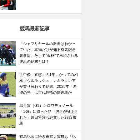
競馬最新記事
「シャフリヤールの激走はわかっ
ていた」本物だけが知る有馬記念
裏事情。そして“金杯”で再現される
波乱の結末とは？
浜中俊「哀愁」の1年。かつての相
棒ソウルラッシュ、ナムラクレア
が乗り替わりで結果…2025年「希
望の光」は世代屈指の快速馬か
皐月賞（G1）クロワデュノール
「1強」に待った!? 「強さが証明さ
れた」川田将雅も絶賛した3戦3勝
馬
有馬記念に続き東京大賞典も「記