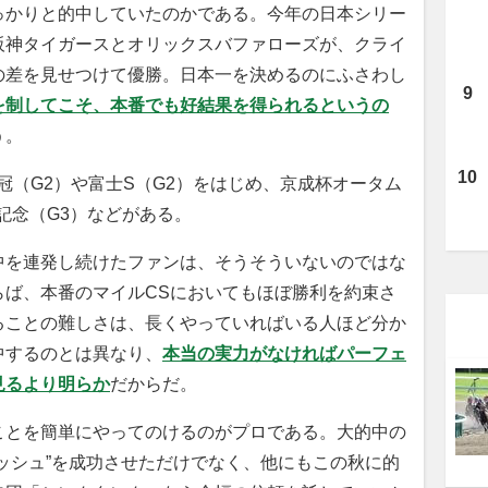
かりと的中していたのかである。今年の日本シリー
阪神タイガースとオリックスバファローズが、クライ
の差を見せつけて優勝。日本一を決めるのにふさわし
を制してこそ、本番でも好結果を得られるというの
う。
（G2）や富士S（G2）をはじめ、京成杯オータム
記念（G3）などがある。
を連発し続けたファンは、そうそういないのではな
らば、本番のマイルCSにおいてもほぼ勝利を約束さ
ることの難しさは、長くやっていればいる人ほど分か
中するのとは異なり、
本当の実力がなければパーフェ
見るより明らか
だからだ。
とを簡単にやってのけるのがプロである。大的中の
ダッシュ”を成功させただけでなく、他にもこの秋に的