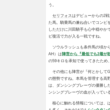
う。
セリフォス
はデビューからの2戦
た馬。騎乗馬の兼ね合いでコンビ
しただけに川田騎手も心中穏やかで
ビ復活で力が入る一戦ですね。
ソウルラッシュも条件馬の頃から
AH）は
陣営から『最低でも2着が
の59キロを承知で使ってきたため
その他にも陣営が『何とかしてG
の態勢ですね。本馬を管理する高
は、ダンシングブレーヴの優勝し
ンシングブレーヴの血が入ってい
核心に触れる情報については、は
も多く、それだけでも
シンクタン