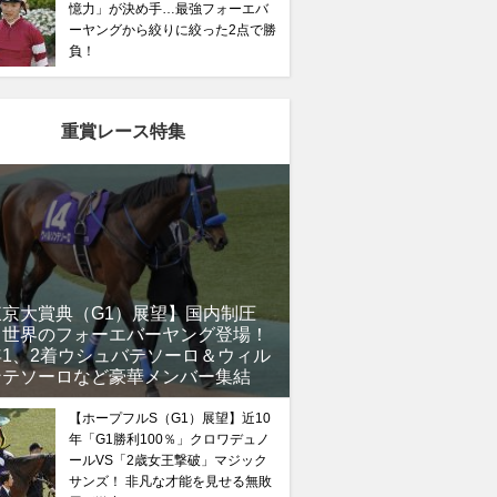
憶力」が決め手…最強フォーエバ
ーヤングから絞りに絞った2点で勝
負！
重賞レース特集
東京大賞典（G1）展望】国内制圧
、世界のフォーエバーヤング登場！
年1、2着ウシュバテソーロ＆ウィル
ンテソーロなど豪華メンバー集結
【ホープフルS（G1）展望】近10
年「G1勝利100％」クロワデュノ
ールVS「2歳女王撃破」マジック
サンズ！ 非凡な才能を見せる無敗