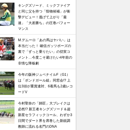
キングズソード、ミックファイア
と同じ父を持つ「怪物候補」が衝
撃デビュー！逃げて上がり「最
速」「大差勝ち」の圧巻パフォー
マンス
M.デムーロ「あの馬はヤバい」は
本当だった！ 確信ガッツポーズの
裏で「ずっと乗りたい」の切実コ
メント…今度こそ避けたい4年前の
非情な降板劇
今年の阪神ジュベナイルF（G1）
は「ボンドガール組」同窓会!? 上
位3頭が重賞連対、6着馬も2歳レコ
ードV
今村聖奈の「師匠」大ブレイクは
必然!? 新王者キングズソード＆超
新星セラフィックコール、わずか3
日間でダート界を席巻した新鋭調
教師に流れる名門のDNA