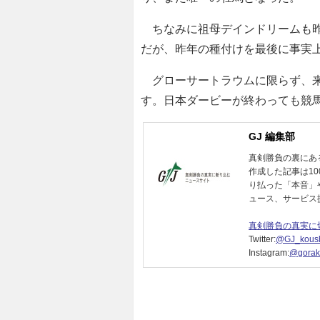
ちなみに祖母デインドリームも昨
だが、昨年の種付けを最後に事実
グローサートラウムに限らず、来
す。日本ダービーが終わっても競
GJ 編集部
真剣勝負の裏にあ
作成した記事は1
り払った「本音」
ュース、サービス
真剣勝負の真実に
Twitter:
@GJ_koush
Instagram:
@gorak