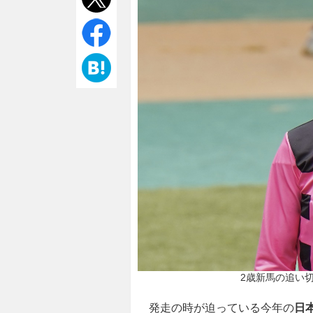
2歳新馬の追い切
発走の時が迫っている今年の
日