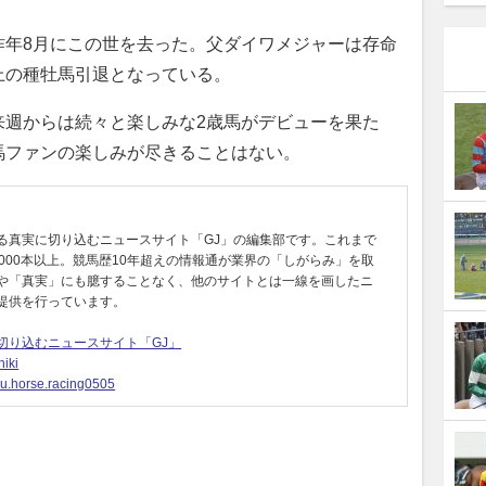
年8月にこの世を去った。父ダイワメジャーは存命
上の種牡馬引退となっている。
週からは続々と楽しみな2歳馬がデビューを果た
馬ファンの楽しみが尽きることはない。
る真実に切り込むニュースサイト「GJ」の編集部です。これまで
0000本以上。競馬歴10年超えの情報通が業界の「しがらみ」を取
や「真実」にも臆することなく、他のサイトとは一線を画したニ
提供を行っています。
切り込むニュースサイト「GJ」
iki
u.horse.racing0505