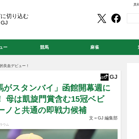
真
実に切り込む
GJ
ュー
競馬
麻雀
界的良血デビュー！
GJ
な馬がスタンバイ」函館開幕週に
 母は凱旋門賞含む15冠ベビ
ーノと共通の即戦力候補
文＝GJ 編集部
トラウム