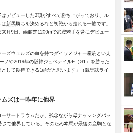
仔はデビューした3頭がすべて勝ち上がっており、ル
スは
新馬
勝ちを決めるなど初戦から走れる一族です。
来月9日、函館芝1200mで武豊騎手を背にデビュー
ラーズウェルズの血を持つダイワメジャー産駒といえ
ノや2019年の阪神ジュベナイルF（G1）を勝った
補として期待できる1頭だと思います」（競馬誌ライ
ームズは一昨年に他界
ーサートラウムだが、残念ながら母ナッシングバッ
若さで他界している。そのため本馬が最後の産駒とな