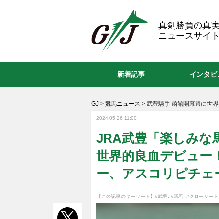
GJ
真剣勝負の真
ニュースサイト
新着記事
インタビ
GJ
>
競馬ニュース
>
武豊騎手 函館開幕週に世
2024.05.26 11:00
JRA武豊「楽しみ
世界的良血デビュー！
ー、アスコリピチェ
【この記事のキーワード】
#武豊
,
#新馬
,
#グローサー