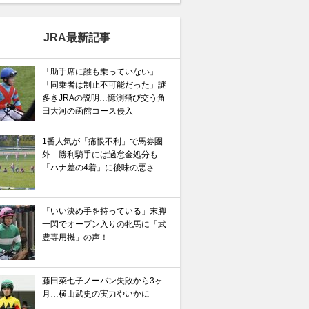
JRA最新記事
「助手席に誰も乗っていない」
「同乗者は制止不可能だった」謎
多きJRAの説明…憶測飛び交う角
田大河の函館コース侵入
1番人気が「痛恨不利」で馬券圏
外…勝利騎手には過怠金処分も
「ハナ差の4着」に後味の悪さ
「いい決め手を持っている」末脚
一閃でオープン入りの牝馬に「武
豊専用機」の声！
藤田菜七子ノーバン失敗から3ヶ
月…横山武史の実力やいかに