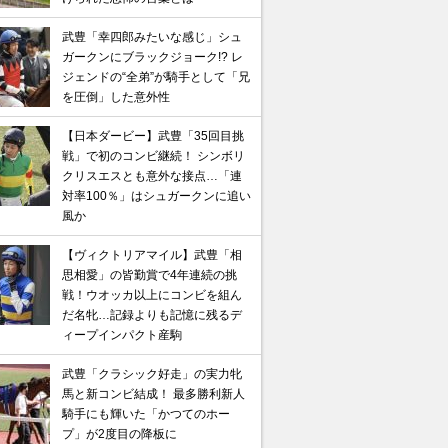
武豊「幸四郎みたいな感じ」シュ
ガークンにブラックジョーク!? レ
ジェンドの“全弟”が騎手として「兄
を圧倒」した意外性
【日本ダービー】武豊「35回目挑
戦」で初のコンビ継続！ シンボリ
クリスエスとも意外な接点…「連
対率100％」はシュガークンに追い
風か
【ヴィクトリアマイル】武豊「相
思相愛」の皆勤賞で4年連続の挑
戦！ウオッカ以上にコンビを組ん
だ名牝…記録よりも記憶に残るデ
ィープインパクト産駒
武豊「クラシック好走」の実力牝
馬と新コンビ結成！ 最多勝利新人
騎手にも輝いた「かつてのホー
プ」が2度目の降板に