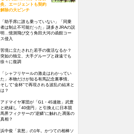
灸、エージェントも契約
解除の大ピンチ
「助手席に誰も乗っていない」「同乗
者は制止不可能だった」謎多きJRAの説
明…憶測飛び交う角田大河の函館コー
ス侵入
苦境に立たされた若手の復活なるか？
突如の独立、大手グループと疎遠でも
徐々に復調
「シャフリヤールの激走はわかってい
た」本物だけが知る有馬記念裏事情。
そして“金杯”で再現される波乱の結末と
は？
アドマイヤ軍団が「G1・45連敗」武豊
と絶縁し「40億円」と引換えに日本競
馬界フィクサーの”逆鱗”に触れた凋落の
真相？
浜中俊「哀愁」の1年。かつての相棒ソ