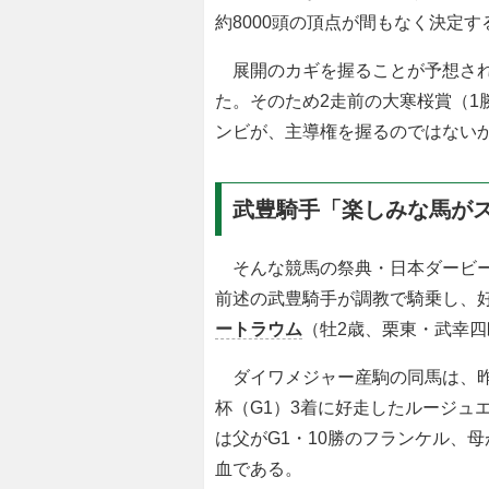
約8000頭の頂点が間もなく決定す
展開のカギを握ることが予想され
た。そのため2走前の大寒桜賞（1
ンビが、主導権を握るのではない
武豊騎手「楽しみな馬が
そんな競馬の祭典・日本ダービー
前述の武豊騎手が調教で騎乗し、
ートラウム
（牡2歳、栗東・武幸
ダイワメジャー産駒の同馬は、昨
杯（G1）3着に好走したルージュ
は父がG1・10勝のフランケル、
血である。