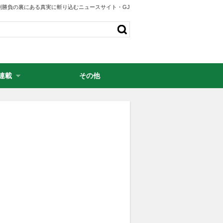
剣勝負の裏にある真実に斬り込むニュースサイト・GJ
連載
その他
・