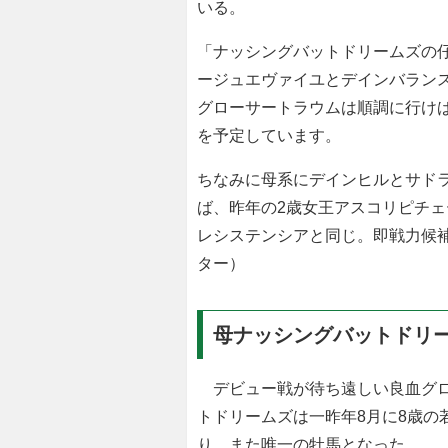
いる。
「ナッシングバットドリームズの
ージュエヴァイユとデインバラン
グローサートラウムは順調に行けば
を予定しています。
ちなみに母系にデインヒルとサド
ば、昨年の2歳女王アスコリピチェー
レシステンシアと同じ。即戦力候
ター）
母ナッシングバットドリ
デビュー戦が待ち遠しい良血グロ
トドリームズは一昨年8月に8歳の
り、また唯一の牡馬となった。