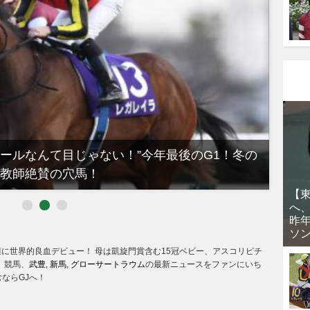
ノールなんて目じゃない！”今年最後のG1！冬の
【有
教師絶賛の穴馬！
るべき
【
へ
昨
ソ
週に世界的良血デビュー！ 母は凱旋門賞含む15冠ベビー、アスコリピチ
、競馬、
武豊
,
新馬
,
グローサートラウム
の最新ニュースをファンにいち
ならGJへ！