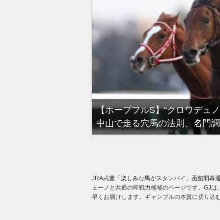
る有馬記念裏事情。そ
【ホープフルS】“クロワデュ
中山で走る穴馬の法則、名門調
JRA武豊「楽しみな馬がスタンバイ」函館開幕
ェーノと共通の即戦力候補のページです。GJは
早くお届けします。ギャンブルの本質に切り込む