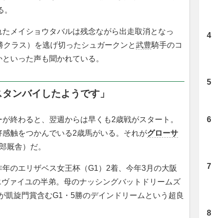
る。
たメイショウタバルは残念ながら出走取消となっ
勝クラス）を逃げ切ったシュガークンと
武豊
騎手のコ
かといった声も聞かれている。
スタンバイしたようです」
が終わると、翌週からは早くも2歳戦がスタート。
好感触をつかんでいる2歳馬がいる。それが
グローサ
四郎厩舎）だ。
年のエリザベス女王杯（G1）2着、今年3月の大阪
エヴァイユの半弟。母のナッシングバットドリームズ
母が凱旋門賞含むG1・5勝のデインドリームという超良