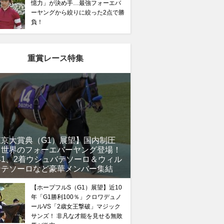
憶力」が決め手…最強フォーエバ
ーヤングから絞りに絞った2点で勝
負！
重賞レース特集
馬記念】武豊×ドウデュースを逆転できる候補3頭！と絶
“隠れ穴馬！”
東京大賞典（G1）展望】国内制圧
、世界のフォーエバーヤング登場！
年1、2着ウシュバテソーロ＆ウィル
ンテソーロなど豪華メンバー集結
【ホープフルS（G1）展望】近10
年「G1勝利100％」クロワデュノ
ールVS「2歳女王撃破」マジック
サンズ！ 非凡な才能を見せる無敗