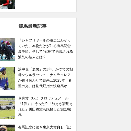
競馬最新記事
「シャフリヤールの激走はわかっ
ていた」本物だけが知る有馬記念
裏事情。そして“金杯”で再現される
波乱の結末とは？
浜中俊「哀愁」の1年。かつての相
棒ソウルラッシュ、ナムラクレア
が乗り替わりで結果…2025年「希
望の光」は世代屈指の快速馬か
皐月賞（G1）クロワデュノール
「1強」に待った!? 「強さが証明さ
れた」川田将雅も絶賛した3戦3勝
馬
有馬記念に続き東京大賞典も「記