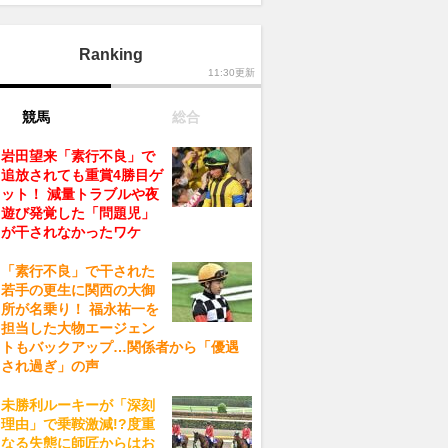
Ranking
11:30更新
競馬
総合
岩田望来「素行不良」で
追放されても重賞4勝目ゲ
ット！ 減量トラブルや夜
遊び発覚した「問題児」
が干されなかったワケ
「素行不良」で干された
若手の更生に関西の大御
所が名乗り！ 福永祐一を
担当した大物エージェン
トもバックアップ…関係者から「優遇
され過ぎ」の声
未勝利ルーキーが「深刻
理由」で乗鞍激減!?度重
なる失態に師匠からはお