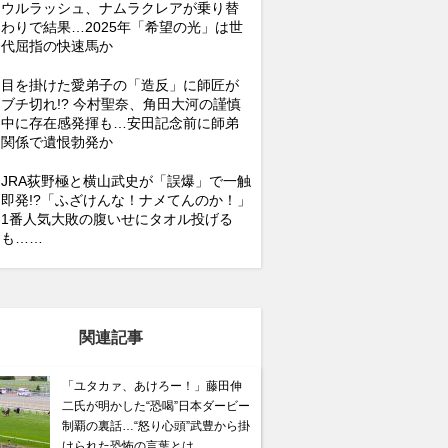
ウルラッシュ、ナムラクレアが乗り替
わりで結果…2025年「希望の光」は世
代屈指の快速馬か
目を掛けた愛弟子の「造反」に師匠が
ブチ切れ!? 今村聖奈、角田大河の謹慎
中に存在感発揮も…安田記念前に師弟
関係で遺恨勃発か
JRA荻野極と横山武史が「誤爆」で一触
即発!?「ふざけんな！ナメてんのか！」
1番人気大敗の腹いせにタオル投げる
も……
関連記事
「ユタカァ、あけろー！」藤田伸
二氏が明かした“恐喝”日本ダービー
制覇の裏話…“怒り心頭”武豊から掛
けられた恐怖の言葉とは