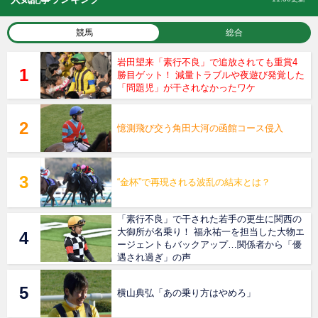
競馬
総合
岩田望来「素行不良」で追放されても重賞4
勝目ゲット！ 減量トラブルや夜遊び発覚した
「問題児」が干されなかったワケ
憶測飛び交う角田大河の函館コース侵入
“金杯”で再現される波乱の結末とは？
「素行不良」で干された若手の更生に関西の
大御所が名乗り！ 福永祐一を担当した大物エ
ージェントもバックアップ…関係者から「優
遇され過ぎ」の声
横山典弘「あの乗り方はやめろ」