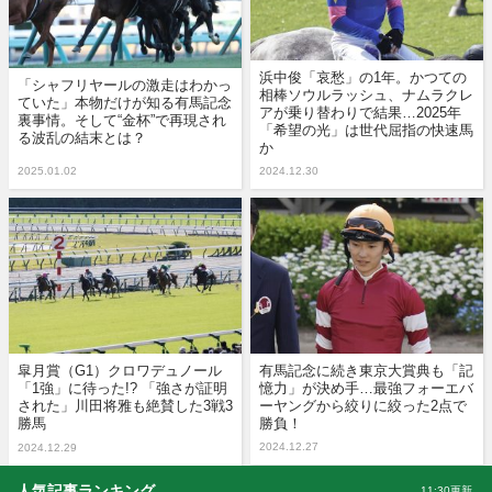
浜中俊「哀愁」の1年。かつての
「シャフリヤールの激走はわかっ
相棒ソウルラッシュ、ナムラクレ
ていた」本物だけが知る有馬記念
アが乗り替わりで結果…2025年
裏事情。そして“金杯”で再現され
「希望の光」は世代屈指の快速馬
る波乱の結末とは？
か
2025.01.02
2024.12.30
皐月賞（G1）クロワデュノール
有馬記念に続き東京大賞典も「記
「1強」に待った!? 「強さが証明
憶力」が決め手…最強フォーエバ
された」川田将雅も絶賛した3戦3
ーヤングから絞りに絞った2点で
勝馬
勝負！
2024.12.27
2024.12.29
人気記事ランキング
11:30更新