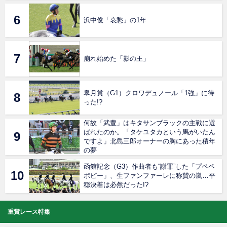
浜中俊「哀愁」の1年
崩れ始めた「影の王」
皐月賞（G1）クロワデュノール「1強」に待
った!?
何故「武豊」はキタサンブラックの主戦に選
ばれたのか。「タケユタカという馬がいたん
ですよ」北島三郎オーナーの胸にあった積年
の夢
函館記念（G3）作曲者も“謝罪”した「プペペ
ポピー」、生ファンファーレに称賛の嵐…平
穏決着は必然だった!?
重賞レース特集