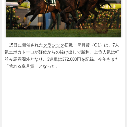
15日に開催された
クラシック
初戦・皐月賞（G1）は、7人
気エポカドーロが好位からの抜け出しで勝利。上位人気は軒
並み馬券圏外となり、3連単は372,080円を記録。今年もまた
「荒れる皐月賞」となった。