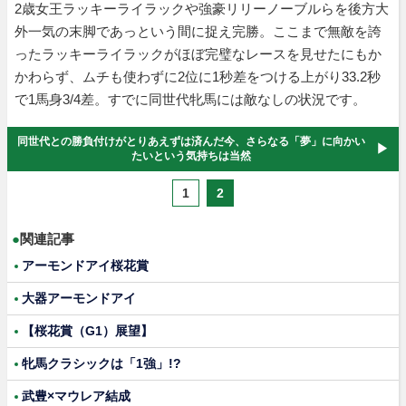
2歳女王ラッキーライラックや強豪リリーノーブルらを後方大
外一気の末脚であっという間に捉え完勝。ここまで無敵を誇
ったラッキーライラックがほぼ完璧なレースを見せたにもか
かわらず、ムチも使わずに2位に1秒差をつける上がり33.2秒
で1馬身3/4差。すでに同世代牝馬には敵なしの状況です。
同世代との勝負付けがとりあえずは済んだ今、さらなる「夢」に向かい
たいという気持ちは当然
1
2
●
関連記事
アーモンドアイ桜花賞
大器アーモンドアイ
【桜花賞（G1）展望】
牝馬クラシックは「1強」!?
武豊×マウレア結成