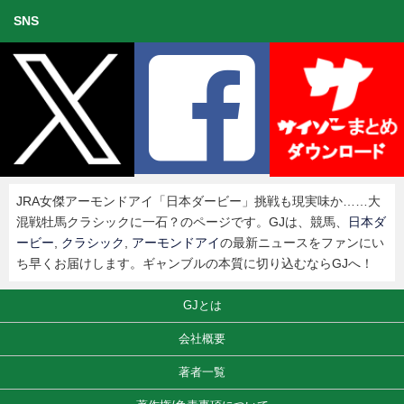
SNS
JRA女傑アーモンドアイ「日本ダービー」挑戦も現実味か……大
混戦牡馬クラシックに一石？のページです。GJは、競馬、
日本ダ
ービー
,
クラシック
,
アーモンドアイ
の最新ニュースをファンにい
ち早くお届けします。ギャンブルの本質に切り込むならGJへ！
GJとは
会社概要
著者一覧