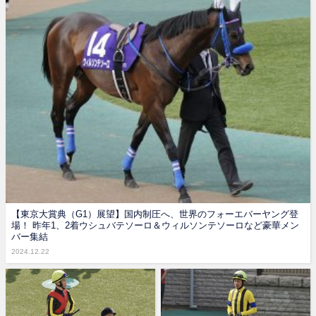
【東京大賞典（G1）展望】国内制圧へ、世界のフォーエバーヤング登
場！ 昨年1、2着ウシュバテソーロ＆ウィルソンテソーロなど豪華メン
バー集結
2024.12.22