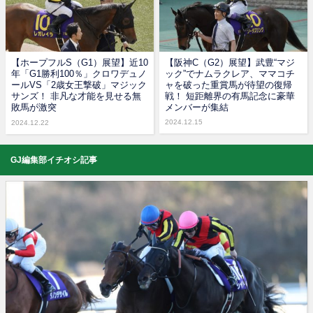
【ホープフルS（G1）展望】近10
【阪神C（G2）展望】武豊“マジ
年「G1勝利100％」クロワデュノ
ック”でナムラクレア、ママコチ
ールVS「2歳女王撃破」マジック
ャを破った重賞馬が待望の復帰
サンズ！ 非凡な才能を見せる無
戦！ 短距離界の有馬記念に豪華
敗馬が激突
メンバーが集結
2024.12.15
2024.12.22
GJ編集部イチオシ記事