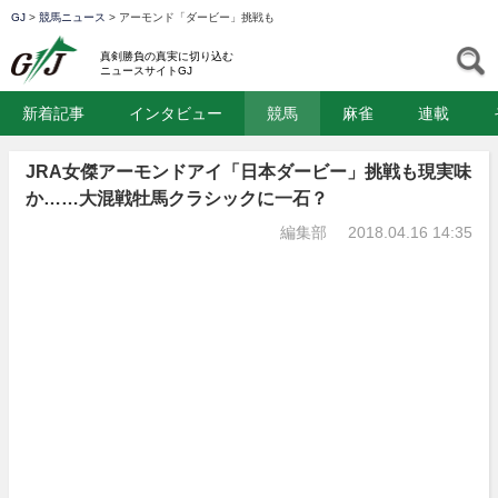
GJ
>
競馬ニュース
>
アーモンド「ダービー」挑戦も
GJ
S
真剣勝負の真実に切り込む
ニュースサイトGJ
新着記事
インタビュー
競馬
麻雀
連載
JRA女傑アーモンドアイ「日本ダービー」挑戦も現実味
か……大混戦牡馬クラシックに一石？
編集部
2018.04.16 14:35