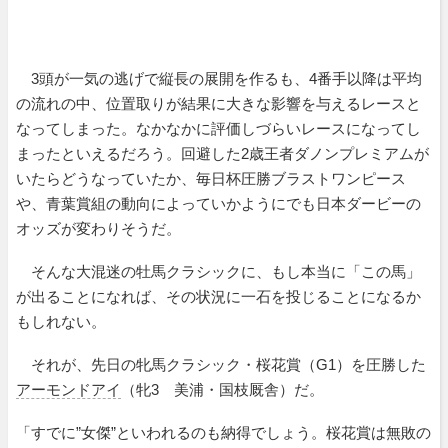
3頭が一気の逃げで縦長の展開を作るも、4番手以降は平均
の流れの中、位置取りが結果に大きな影響を与えるレースと
なってしまった。なかなかに評価しづらいレースになってし
まったといえるだろう。回避した2歳王者ダノンプレミアムが
いたらどうなっていたか、毎日杯圧勝ブラストワンピース
や、青葉賞組の動向によっていかようにでも日本ダービーの
オッズが変わりそうだ。
そんな大混迷の牡馬クラシックに、もし本当に「この馬」
が出ることになれば、その状況に一石を投じることになるか
もしれない。
それが、先日の牝馬クラシック・桜花賞（G1）を圧勝した
アーモンドアイ
（牝3 美浦・国枝厩舎）だ。
「すでに”女傑”といわれるのも納得でしょう。桜花賞は無敗の