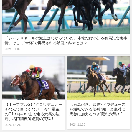
「シャフリヤールの激走はわかっていた」本物だけが知る有馬記念裏事
情。そして“金杯”で再現される波乱の結末とは？
2025.01.02
【ホープフルS】“クロワデュノー
【有馬記念】武豊×ドウデュース
ルなんて目じゃない！”今年最後
を逆転できる候補3頭！と絶対に
のG1！冬の中山で走る穴馬の法
馬券に加えるべき“隠れ穴馬！”
則、名門調教師絶賛の穴馬！
2024.12.20
2024.12.24