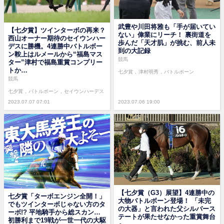
武豊や川田将雅も「手が届いてい
【七夕賞】ツインターボの再来？
ない」偉業にリーチ！ 裏街道を
西山オーナー期待のセイウンハー
歩んだ「天才肌」が挑む、前人未
デスに勝機。4連勝中バトルボー
到の大記録
ン鞍上はルメールから“福島マス
競馬
ター”津村で福島重賞コンプリー
トか…
七夕賞
津村明秀
バトルボーン
競馬
七夕賞
バトルボーン
セイウンハーデス
2023.07.07 07:01
2023.07.06 19:00
【七夕賞（G3）展望】4連勝中の
七夕賞「ターボエンジン全開！」
大物バトルボーン登場！ 「未完
でもツインターボじゃない方のタ
の大器」と言われた父シルバース
ーボ!? 平地騎手から総スカン…
テートが果たせなかった重賞舞台
初勝利まで19戦が一世一代の大駆