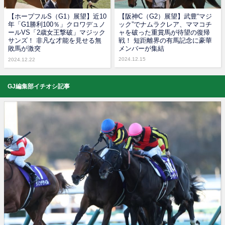
【ホープフルS（G1）展望】近10
【阪神C（G2）展望】武豊“マジ
年「G1勝利100％」クロワデュノ
ック”でナムラクレア、ママコチ
ールVS「2歳女王撃破」マジック
ャを破った重賞馬が待望の復帰
サンズ！ 非凡な才能を見せる無
戦！ 短距離界の有馬記念に豪華
敗馬が激突
メンバーが集結
2024.12.15
2024.12.22
GJ編集部イチオシ記事