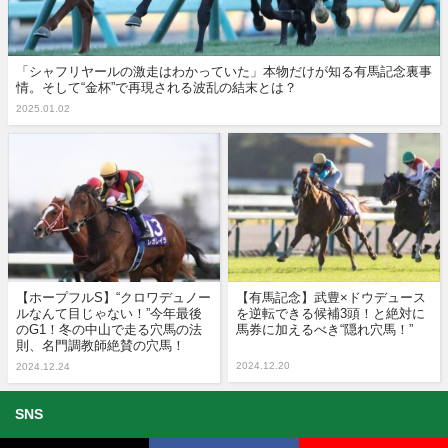
「シャフリヤールの激走はわかっていた」本物だけが知る有馬記念裏事
情。そして“金杯”で再現される波乱の結末とは？
2025.01.02
【ホープフルS】“クロワデュノー
【有馬記念】武豊×ドウデュース
ルなんて目じゃない！”今年最後
を逆転できる候補3頭！と絶対に
のG1！冬の中山で走る穴馬の法
馬券に加えるべき“隠れ穴馬！”
則、名門調教師絶賛の穴馬！
2024.12.20
2024.12.24
SNS