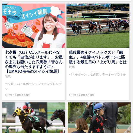
七夕賞（G3）C.ルメールじゃな
現役最強イクイノックスと「酷
くても「自信があります」、お星
似」、4連勝中バトルボーンに匹
さまにお願いした穴馬券！皆さん
敵する最注目の「上がり馬」とは
の馬券も当たりますように～
競馬
【UMAJOモモのオイシイ競馬】
バトルボーン
七夕賞
テーオーソラネル
競馬
七夕賞
バトルボーン
フェーングロッテ
ン
2023.07.08 12:00
2023.07.08 10:00