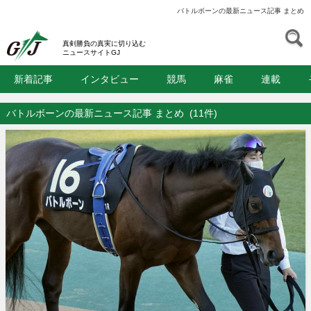
バトルボーンの最新ニュース記事 まとめ
S
GJ
真剣勝負の真実に切り込む
ニュースサイトGJ
新着記事
インタビュー
競馬
麻雀
連載
バトルボーンの最新ニュース記事 まとめ
(11件)