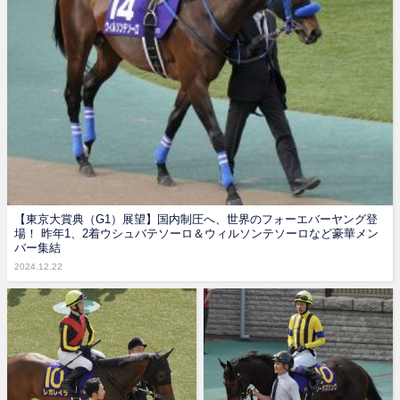
【東京大賞典（G1）展望】国内制圧へ、世界のフォーエバーヤング登
場！ 昨年1、2着ウシュバテソーロ＆ウィルソンテソーロなど豪華メン
バー集結
2024.12.22