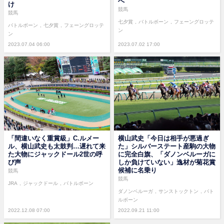
へ
け
競馬
競馬
七夕賞
バトルボーン
フェーングロッテ
バトルボーン
七夕賞
フェーングロッテ
ン
ン
2023.07.04 06:00
2023.07.02 17:00
「間違いなく重賞級」C.ルメー
横山武史「今日は相手が悪過ぎ
ル、横山武史も太鼓判…遅れて来
た」シルバーステート産駒の大物
た大物にジャックドール2世の呼
に完全白旗、「ダノンベルーガに
び声
しか負けていない」逸材が菊花賞
候補に名乗り
競馬
競馬
JRA
ジャックドール
バトルボーン
ダノンベルーガ
サンストックトン
バト
ルボーン
2022.12.08 07:00
2022.09.21 11:00