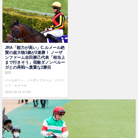
JRA「能力が高い」C.ルメール絶
賛の超大物3歳が2連勝！ ノーザ
ンファーム吉田勝己代表「相当上
まで行きそう」宿敵ダノンベルー
ガとの再戦へ貴重な2勝目
競馬
バトルボーン
ノーザンファーム
クリス
トフ・ルメール
2022.06.12 07:00