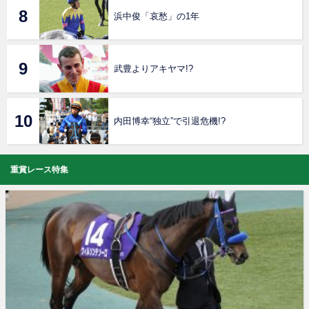
浜中俊「哀愁」の1年
武豊よりアキヤマ!?
内田博幸“独立”で引退危機!?
重賞レース特集