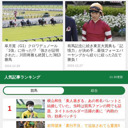
皐月賞（G1）クロワデュノール
有馬記念に続き東京大賞典も「記
「1強」に待った!? 「強さが証明
憶力」が決め手…最強フォーエバ
された」川田将雅も絶賛した3戦3
ーヤングから絞りに絞った2点で
勝馬
勝負！
2024.12.27
2024.12.29
人気記事ランキング
11:30更新
競馬
総合
横山和生「美人過ぎる」あの有名バレットと
結婚していた。当時は競馬ファンの間でも話
題、タイトルホルダー活躍の裏に「内助の
功」効果バッチリ
岩田望来「素行不良」で追放されても重賞4