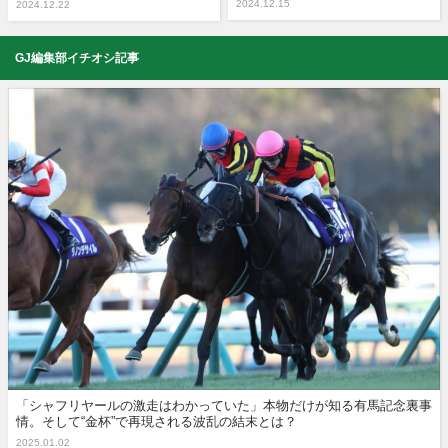
2024.12.15
2024.12.22
GJ編集部イチオシ記事
「シャフリヤールの激走はわかっていた」本物だけが知る有馬記念裏事
情。そして“金杯”で再現される波乱の結末とは？
2025.01.02