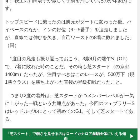
ず、鞍上の川田騎手が激しく手綱を押していたのが印象的で
す。
トップスピードに乗ったのは脚元がダートに変わった後。ハ
イペースのなか、インの好位（4～5番手）を追走しました
が、直線では伸びを欠き、自己ワーストの8着に敗れました」
（同）
1度目の凡走も振り返っておこう。3歳4月の端午S（OP）
で、7着に敗れた時のことだ。その時も芝スタート（の京都
1400m）だったが、注目すべきはこのレースが、500万下（現
1勝クラス）を勝ち上がった直後の昇級初戦だったこと。
つまり2度の着外は、芝スタートかつメンバーレベルが一気
に上がった一戦という共通点があった。今回のフェブラリーS
はレッドルゼルにとって初めてのG1。そして芝スタートであ
る。
「芝スタート」で弱さを見せるのはロードカナロア産駒全体にいえる傾
向