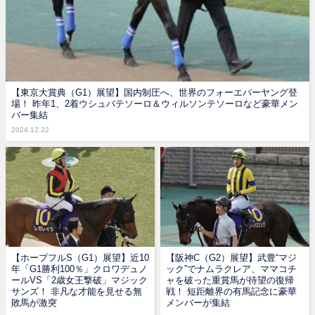
【東京大賞典（G1）展望】国内制圧へ、世界のフォーエバーヤング登
場！ 昨年1、2着ウシュバテソーロ＆ウィルソンテソーロなど豪華メン
バー集結
2024.12.22
【ホープフルS（G1）展望】近10
【阪神C（G2）展望】武豊“マジ
年「G1勝利100％」クロワデュノ
ック”でナムラクレア、ママコチ
ールVS「2歳女王撃破」マジック
ャを破った重賞馬が待望の復帰
サンズ！ 非凡な才能を見せる無
戦！ 短距離界の有馬記念に豪華
敗馬が激突
メンバーが集結