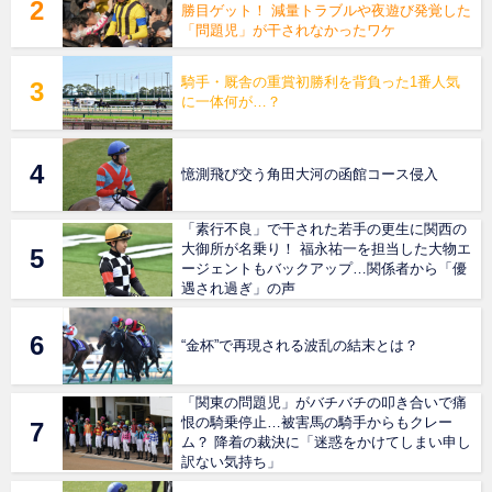
勝目ゲット！ 減量トラブルや夜遊び発覚した
「問題児」が干されなかったワケ
騎手・厩舎の重賞初勝利を背負った1番人気
に一体何が…？
憶測飛び交う角田大河の函館コース侵入
「素行不良」で干された若手の更生に関西の
大御所が名乗り！ 福永祐一を担当した大物エ
ージェントもバックアップ…関係者から「優
遇され過ぎ」の声
“金杯”で再現される波乱の結末とは？
「関東の問題児」がバチバチの叩き合いで痛
恨の騎乗停止…被害馬の騎手からもクレー
ム？ 降着の裁決に「迷惑をかけてしまい申し
訳ない気持ち」