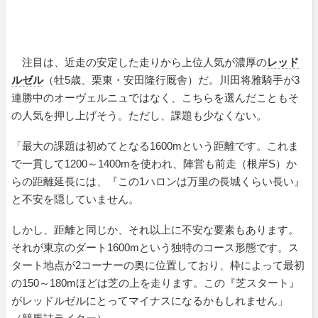
注目は、近走の安定した走りから上位人気が濃厚の
レッド
ルゼル
（牡5歳、栗東・安田隆行厩舎）だ。川田将雅騎手が3
連勝中のオーヴェルニュではなく、こちらを選んだこともそ
の人気を押し上げそう。ただし、課題も少なくない。
「最大の課題は初めてとなる1600mという距離です。これま
で一貫して1200～1400mを使われ、陣営も前走（根岸S）か
らの距離延長には、『この1ハロンは万里の長城くらい長い』
と不安を隠していません。
しかし、距離と同じか、それ以上に不安な要素もあります。
それが東京のダート1600mという独特のコース形態です。ス
タート地点が2コーナーの奥に位置しており、枠によって最初
の150～180mほどは芝の上を走ります。この『芝スタート』
がレッドルゼルにとってマイナスになるかもしれません」