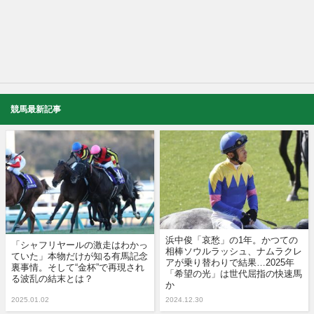
競馬最新記事
浜中俊「哀愁」の1年。かつての
「シャフリヤールの激走はわかっ
相棒ソウルラッシュ、ナムラクレ
ていた」本物だけが知る有馬記念
アが乗り替わりで結果…2025年
裏事情。そして“金杯”で再現され
「希望の光」は世代屈指の快速馬
る波乱の結末とは？
か
2025.01.02
2024.12.30