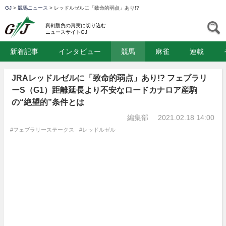
GJ
>
競馬ニュース
>
レッドルゼルに「致命的弱点」あり!?
GJ
S
真剣勝負の真実に切り込む
ニュースサイトGJ
新着記事
インタビュー
競馬
麻雀
連載
JRAレッドルゼルに「致命的弱点」あり!? フェブラリ
ーS（G1）距離延長より不安なロードカナロア産駒
の“絶望的”条件とは
編集部
2021.02.18 14:00
#フェブラリーステークス
#レッドルゼル