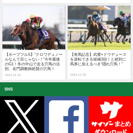
【ホープフルS】“クロワデュノー
【有馬記念】武豊×ドウデュース
ルなんて目じゃない！”今年最後
を逆転できる候補3頭！と絶対に
のG1！冬の中山で走る穴馬の法
馬券に加えるべき“隠れ穴馬！”
則、名門調教師絶賛の穴馬！
2024.12.20
2024.12.24
SNS