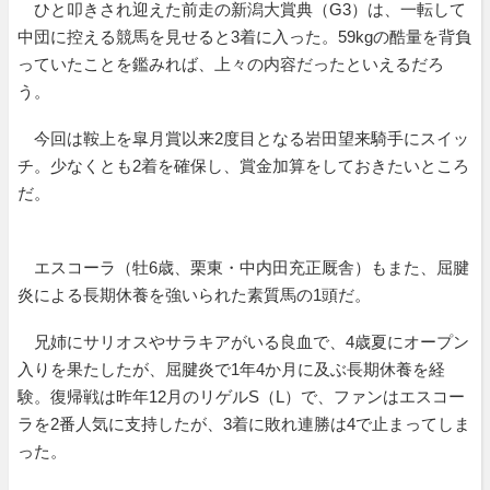
ひと叩きされ迎えた前走の新潟大賞典（G3）は、一転して
中団に控える競馬を見せると3着に入った。59kgの酷量を背負
っていたことを鑑みれば、上々の内容だったといえるだろ
う。
今回は鞍上を皐月賞以来2度目となる岩田望来騎手にスイッ
チ。少なくとも2着を確保し、賞金加算をしておきたいところ
だ。
エスコーラ（牡6歳、栗東・中内田充正厩舎）もまた、屈腱
炎による長期休養を強いられた素質馬の1頭だ。
兄姉にサリオスやサラキアがいる良血で、4歳夏にオープン
入りを果たしたが、屈腱炎で1年4か月に及ぶ長期休養を経
験。復帰戦は昨年12月のリゲルS（L）で、ファンはエスコー
ラを2番人気に支持したが、3着に敗れ連勝は4で止まってしま
った。