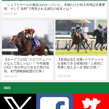
「シャフリヤールの激走はわかっていた」本物だけが知る有馬記念裏事
情。そして“金杯”で再現される波乱の結末とは？
2025.01.02
【ホープフルS】“クロワデュノー
【有馬記念】武豊×ドウデュース
ルなんて目じゃない！”今年最後
を逆転できる候補3頭！と絶対に
のG1！冬の中山で走る穴馬の法
馬券に加えるべき“隠れ穴馬！”
則、名門調教師絶賛の穴馬！
2024.12.20
2024.12.24
SNS