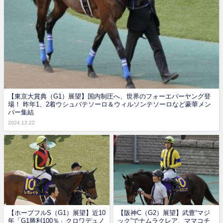
【東京大賞典（G1）展望】国内制圧へ、世界のフォーエバーヤング登
場！ 昨年1、2着ウシュバテソーロ＆ウィルソンテソーロなど豪華メン
バー集結
2024.12.22
【ホープフルS（G1）展望】近10
【阪神C（G2）展望】武豊“マジ
年「G1勝利100％」クロワデュノ
ック”でナムラクレア、ママコチ