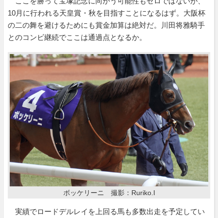
ここを勝って宝塚記念に向かう可能性もゼロではないが、
10月に行われる天皇賞・秋を目指すことになるはず。大阪杯
の二の舞を避けるためにも賞金加算は絶対だ。川田将雅騎手
とのコンビ継続でここは通過点となるか。
ボッケリーニ 撮影：Ruriko.I
実績でロードデルレイを上回る馬も多数出走を予定してい