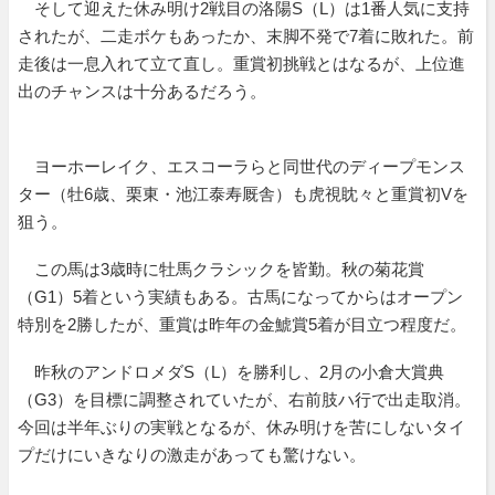
そして迎えた休み明け2戦目の洛陽S（L）は1番人気に支持
されたが、二走ボケもあったか、末脚不発で7着に敗れた。前
走後は一息入れて立て直し。重賞初挑戦とはなるが、上位進
出のチャンスは十分あるだろう。
ヨーホーレイク、エスコーラらと同世代のディープモンス
ター（牡6歳、栗東・池江泰寿厩舎）も虎視眈々と重賞初Vを
狙う。
この馬は3歳時に牡馬クラシックを皆勤。秋の菊花賞
（G1）5着という実績もある。古馬になってからはオープン
特別を2勝したが、重賞は昨年の金鯱賞5着が目立つ程度だ。
昨秋のアンドロメダS（L）を勝利し、2月の小倉大賞典
（G3）を目標に調整されていたが、右前肢ハ行で出走取消。
今回は半年ぶりの実戦となるが、休み明けを苦にしないタイ
プだけにいきなりの激走があっても驚けない。