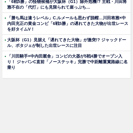
「6戦5勝」の怪物候補が大阪杯（G1）除外危機!? 主戦・川田将
雅不在の「代打」にも見限られて崖っぷち…
「勝ち馬は違うレベル」C.ルメールも思わず脱帽…川田将雅×中
内田充正の黄金コンビ「6戦5勝」の遅れてきた大物が出世レース
を好タイムV！
大阪杯（G1）見据え「遅れてきた大物」が激突!? ジャックドー
ル、ポタジェが制した出世レースに注目
「川田騎手×中内田厩舎」コンビの大器が5戦4勝でオープン入
り！ ジャパンC直前「ノーステッキ」完勝で中距離重賞路線に名
乗り