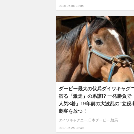
2018.06.06 22:05
ダービー最大の伏兵ダイワキャグ
宿る「激走」の系譜!? 一発勝負で「
人気3着」19年前の大波乱の”立役
刺客を放つ！
ダイワキャグニー
,
日本ダービー
,
競馬
2017.05.25 08:49