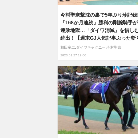
今村聖奈撃沈の裏で5年ぶり珍記録!
「168か月連続」勝利の剛腕騎手
連敗地獄…「ダイワ消滅」を惜し
続出！【週末GJ人気記事ぶった斬
和田竜二
,
ダイワキャグニー
,
今村聖奈
2023.01.27 19:00