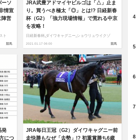
パーソ
JRA武豊アドマイヤビルゴは「△」止ま
「非情宣
り。買うべき極太「◎」とは!? 日経新春
に陣営
杯（G2）「強力現場情報」で荒れる中京
を攻略！
スト
日経新春杯
,
ダイワキャグニー
,
ショウリュウイクゾ
競馬
2021.01.17 06:00
競馬
馬発
JRA毎日王冠（G2）ダイワキャグニー前
味方につ
走快勝もなぜ「去勢」!? 初重賞勝ち6歳