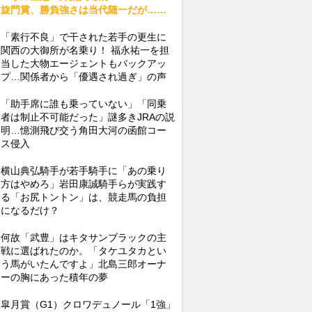
旋門賞、勝負強さは当代随一だが……
「素行不良」で干された若手の更生に
関西の大御所が名乗り！ 福永祐一を担
当した大物エージェントもバックアッ
プ…関係者から「優遇され過ぎ」の声
「助手席に誰も乗っていない」「同乗
者は制止不可能だった」謎多きJRAの説
明…憶測飛び交う角田大河の函館コー
ス侵入
横山典弘騎手が若手騎手に「あの乗り
方はやめろ」岩田康誠騎手らが実践す
る「お尻トントン」は、競走馬の負担
になるだけ？
何故「武豊」はキタサンブラックの主
戦に選ばれたのか。「タケユタカとい
う馬がいたんですよ」北島三郎オーナ
ーの胸にあった積年の夢
皐月賞（G1）クロワデュノール「1強」