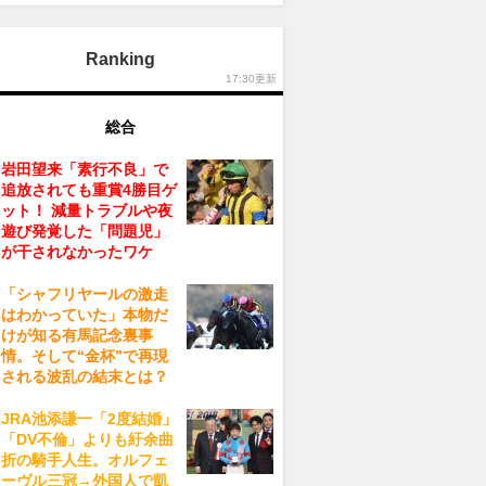
Ranking
17:30更新
総合
岩田望来「素行不良」で
追放されても重賞4勝目ゲ
ット！ 減量トラブルや夜
遊び発覚した「問題児」
が干されなかったワケ
「シャフリヤールの激走
はわかっていた」本物だ
けが知る有馬記念裏事
情。そして“金杯”で再現
される波乱の結末とは？
JRA池添謙一「2度結婚」
「DV不倫」よりも紆余曲
折の騎手人生。オルフェ
ーヴル三冠→外国人で凱