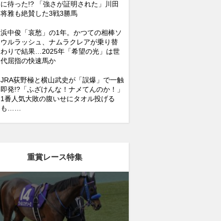
に待った!? 「強さが証明された」川田
将雅も絶賛した3戦3勝馬
浜中俊「哀愁」の1年。かつての相棒ソ
ウルラッシュ、ナムラクレアが乗り替
わりで結果…2025年「希望の光」は世
代屈指の快速馬か
JRA荻野極と横山武史が「誤爆」で一触
即発!?「ふざけんな！ナメてんのか！」
1番人気大敗の腹いせにタオル投げる
も……
重賞レース特集