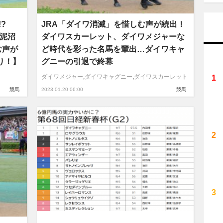
?
JRA「ダイワ消滅」を惜しむ声が続出！
が泥沼
ダイワスカーレット、ダイワメジャーな
む声が
ど時代を彩った名馬を輩出…ダイワキャ
り！】
グニーの引退で終幕
ダイワメジャー
,
ダイワキャグニー
,
ダイワスカーレット
競馬
2023.01.20 06:00
競馬