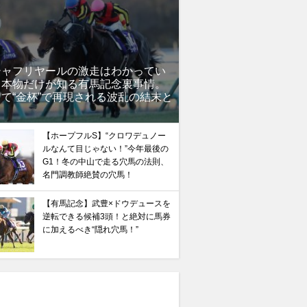
シャフリヤールの激走はわかってい
」本物だけが知る有馬記念裏事情。
て“金杯”で再現される波乱の結末と
？
【ホープフルS】“クロワデュノー
ルなんて目じゃない！”今年最後の
G1！冬の中山で走る穴馬の法則、
名門調教師絶賛の穴馬！
【有馬記念】武豊×ドウデュースを
逆転できる候補3頭！と絶対に馬券
に加えるべき“隠れ穴馬！”