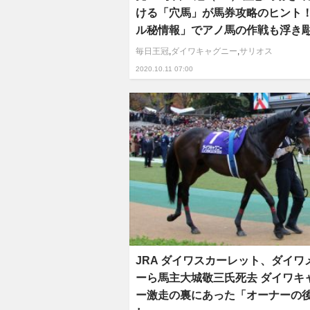
ける「穴馬」が馬券攻略のヒント！
ル秘情報」でアノ馬の作戦も浮き
毎日王冠
,
ダイワキャグニー
,
サリオス
2020.10.11 07:00
JRA ダイワスカーレット、ダイワ
ーら馬主大城敬三氏死去 ダイワキ
ー激走の裏にあった「オーナーの