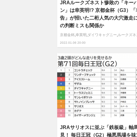
JRAルークズネスト惨敗の「キー
ン」は幸英明!? 京都金杯（G3）
告」が招いた二桁人気の大穴激走
の判断ミスも関係か
京都金杯
,
幸英明
,
ダイワキャグニー
,
ルークズネ
2022.01.06 20:00
JRAサリオスに並ぶ「鉄板級」軸
見！ 毎日王冠（G2）極悪馬場を