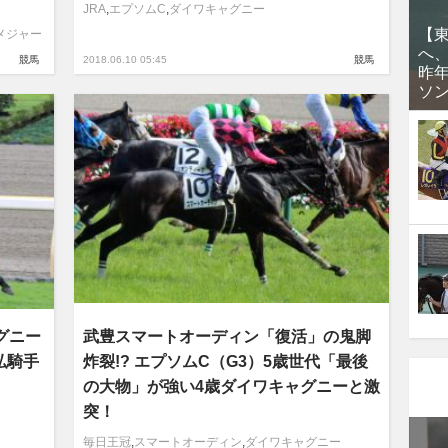
JRA
,
エプソムC
,
ダイワキャグニー
【
メジャー
へ
競馬
2018.06.10 05:45
競馬
昨
ソ
グニー
武豊スマートオーディン「復活」の鬼脚
弘騎手
炸裂!? エプソムC（G3）5歳世代「最後
の大物」が強い4歳ダイワキャグニーと激
突！
毎日王冠
,
スマートオーディン
,
ダイワキャグニー