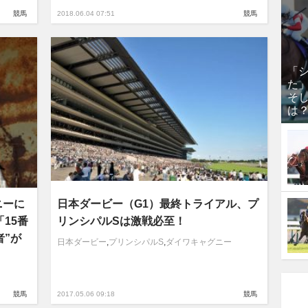
競馬
2018.06.04 07:51
競馬
「
た
そし
は
ニーに
日本ダービー（G1）最終トライアル、プ
15番
リンシパルSは激戦必至！
者”が
日本ダービー
,
プリンシパルS
,
ダイワキャグニー
競馬
2017.05.06 09:18
競馬