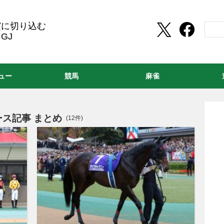
実に切り込む
GJ
ュー
競馬
麻雀
ス記事 まとめ
(12件)