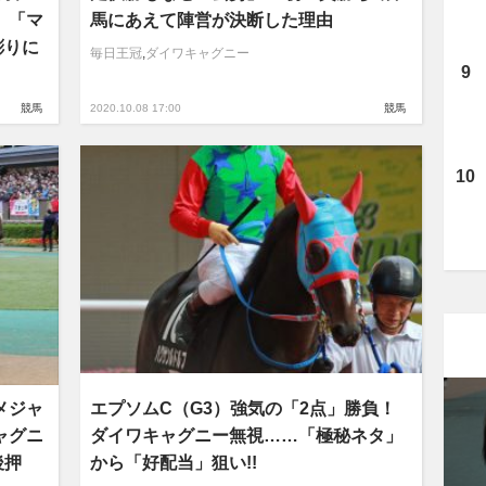
 「マ
馬にあえて陣営が決断した理由
彫りに
毎日王冠
,
ダイワキャグニー
競馬
2020.10.08 17:00
競馬
メジャ
エプソムC（G3）強気の「2点」勝負！
ャグニ
ダイワキャグニー無視……「極秘ネタ」
後押
から「好配当」狙い!!