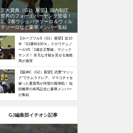
東京大賞典（G1）展望】国内制圧
、世界のフォーエバーヤング登場！
年1、2着ウシュバテソーロ＆ウィル
ンテソーロなど豪華メンバー集結
【ホープフルS（G1）展望】近10
年「G1勝利100％」クロワデュノ
ールVS「2歳女王撃破」マジック
サンズ！ 非凡な才能を見せる無敗
馬が激突
【阪神C（G2）展望】武豊“マジッ
ク”でナムラクレア、ママコチャを
破った重賞馬が待望の復帰戦！ 短
距離界の有馬記念に豪華メンバー
が集結
GJ編集部イチオシ記事