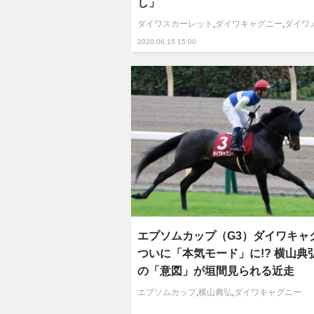
し」
ダイワスカーレット
,
ダイワキャグニー
,
ダイワ
2020.06.15 15:00
エプソムカップ（G3）ダイワキャ
ついに「本気モード」に!? 横山典
の「意図」が垣間見られる近走
エプソムカップ
,
横山典弘
,
ダイワキャグニー