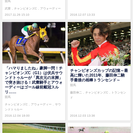
競馬
武豊
チャンピオンズC
アウォーディー
2017.11.26 15:10
2016.12.07 13:33
「ハマりましたね」豪脚一閃！チ
チャンピオンズカップの記憶～最
ャンピオンズC（G1）は伏兵サウ
高に輝いた2011年、藤田伸二騎
ンドトゥルーが「異次元の末脚」
手最後の相棒トランセンド～
で突き抜ける！武豊騎手とアウォ
競馬
ーディーはゴール線前戴冠スル
リ……
藤田伸二
チャンピオンズC
トランセン
競馬
ド
チャンピオンズC
アウォーディー
サウ
ンドトゥルー
2016.12.04 18:00
2016.12.03 13:36