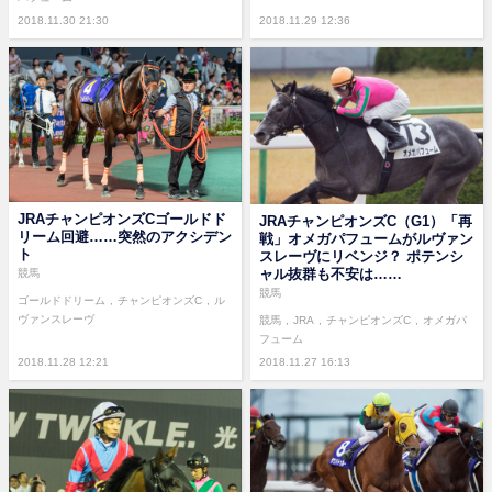
2018.11.30 21:30
2018.11.29 12:36
JRAチャンピオンズCゴールドド
JRAチャンピオンズC（G1）「再
リーム回避……突然のアクシデン
戦」オメガパフュームがルヴァン
ト
スレーヴにリベンジ？ ポテンシ
ャル抜群も不安は……
競馬
競馬
ゴールドドリーム
チャンピオンズC
ル
ヴァンスレーヴ
競馬
JRA
チャンピオンズC
オメガパ
フューム
2018.11.28 12:21
2018.11.27 16:13