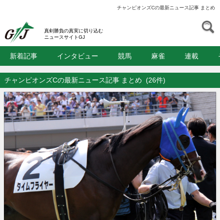
チャンピオンズCの最新ニュース記事 まとめ
S
GJ
真剣勝負の真実に切り込む
ニュースサイトGJ
新着記事
インタビュー
競馬
麻雀
連載
チャンピオンズCの最新ニュース記事 まとめ
(26件)