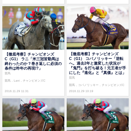
【徹底考察】チャンピオンズ
【徹底考察】チャンピオンズ
C（G1） コパノリッキー「逆転
C（G1） ラニ「米三冠皆勤馬は
へ。過去2年と激変した状況が
終わったのか？巻き返しに必須の
『鬼門』を打ち破る！元王者が手
条件は昨年の再現!?」
にした『進化』と『真価』とは」
競馬
競馬
競馬
Lani
チャンピオンズC
競馬
コパノリッキー
チャンピオンズC
2016.11.29 11:31
2016.11.29 10:19