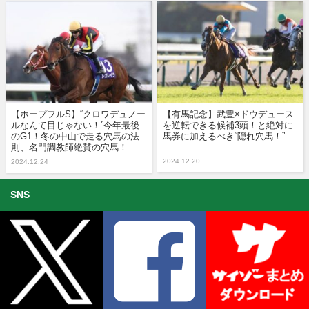
【ホープフルS】“クロワデュノー
【有馬記念】武豊×ドウデュース
ルなんて目じゃない！”今年最後
を逆転できる候補3頭！と絶対に
のG1！冬の中山で走る穴馬の法
馬券に加えるべき“隠れ穴馬！”
則、名門調教師絶賛の穴馬！
2024.12.20
2024.12.24
SNS