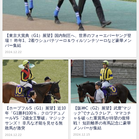
【東京大賞典（G1）展望】国内制圧へ、世界のフォーエバーヤング登
場！ 昨年1、2着ウシュバテソーロ＆ウィルソンテソーロなど豪華メン
バー集結
2024.12.22
【ホープフルS（G1）展望】近10
【阪神C（G2）展望】武豊“マジ
年「G1勝利100％」クロワデュノ
ック”でナムラクレア、ママコチ
ールVS「2歳女王撃破」マジック
ャを破った重賞馬が待望の復帰
サンズ！ 非凡な才能を見せる無
戦！ 短距離界の有馬記念に豪華
敗馬が激突
メンバーが集結
2024.12.15
2024.12.22