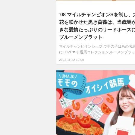
’08 マイルチャンピオンSを制し、
花を咲かせた黒き薔薇は、当歳馬
きな愛情たっぷりのリードホース
ブルーメンブラット
マイルチャンピオンシップ
,
ウチの子はあの名
にLOVE❤︎ 引退馬コレクション
,
ルーメンブラッ
2023.11.22 12:00