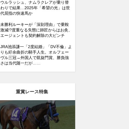
ウルラッシュ、ナムラクレアが乗り替
わりで結果…2025年「希望の光」は世
代屈指の快速馬か
未勝利ルーキーが「深刻理由」で乗鞍
激減!?度重なる失態に師匠からはお灸、
エージェントも契約解除の大ピンチ
JRA池添謙一「2度結婚」「DV不倫」よ
りも紆余曲折の騎手人生。オルフェー
ヴル三冠→外国人で凱旋門賞、勝負強
さは当代随一だが……
重賞レース特集