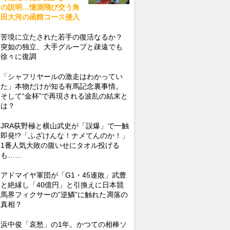
の説明…憶測飛び交う角
田大河の函館コース侵入
苦境に立たされた若手の復活なるか？
突如の独立、大手グループと疎遠でも
徐々に復調
「シャフリヤールの激走はわかってい
た」本物だけが知る有馬記念裏事情。
そして“金杯”で再現される波乱の結末と
は？
JRA荻野極と横山武史が「誤爆」で一触
即発!?「ふざけんな！ナメてんのか！」
1番人気大敗の腹いせにタオル投げる
も……
アドマイヤ軍団が「G1・45連敗」武豊
と絶縁し「40億円」と引換えに日本競
馬界フィクサーの”逆鱗”に触れた凋落の
真相？
浜中俊「哀愁」の1年。かつての相棒ソ