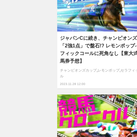
ジャパンCに続き、チャンピオンズ
「2強1点」で盤石!? レモンポップ
フィックコールに死角なし【東大
馬券予想】
チャンピオンズカップ
,
レモンポップ
,
セラフィ
ル
2023.11.28 12:00