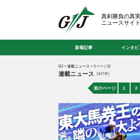
GJ
真剣勝負の真
ニュースサイト
新着記事
インタビ
GJ
>
連載ニュース
>
5ページ目
連載ニュース
(347件)
前のページ
1
2