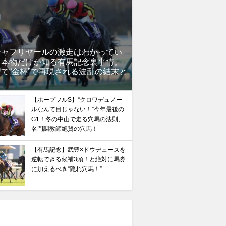
シャフリヤールの激走はわかってい
」本物だけが知る有馬記念裏事情。
て“金杯”で再現される波乱の結末と
？
【ホープフルS】“クロワデュノー
ルなんて目じゃない！”今年最後の
G1！冬の中山で走る穴馬の法則、
名門調教師絶賛の穴馬！
【有馬記念】武豊×ドウデュースを
逆転できる候補3頭！と絶対に馬券
に加えるべき“隠れ穴馬！”