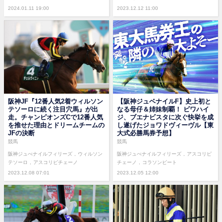
2024.01.11 19:00
2023.12.12 11:00
阪神JF『12番人気2着ウィルソン
【阪神ジュベナイルF】史上初と
テソーロに続く注目穴馬』が出
なる母仔＆姉妹制覇！ ビワハイ
走。チャンピオンズCで12番人気
ジ、ブエナビスタに次ぐ快挙を成
を推せた理由とドリームチームの
し遂げたジョワドヴィーヴル【東
JFの決断
大式必勝馬券予想】
競馬
競馬
阪神ジュべナイルフィリーズ
ウィルソン
阪神ジュべナイルフィリーズ
アスコリピ
テソーロ
アスコリピチェーノ
チェーノ
コラソンビート
2023.12.08 07:01
2023.12.05 12:00