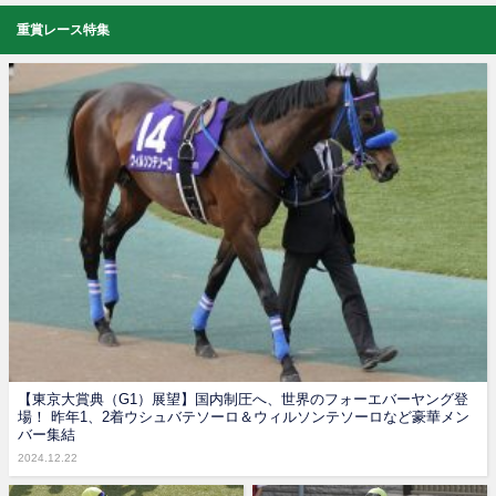
重賞レース特集
【東京大賞典（G1）展望】国内制圧へ、世界のフォーエバーヤング登
場！ 昨年1、2着ウシュバテソーロ＆ウィルソンテソーロなど豪華メン
バー集結
2024.12.22