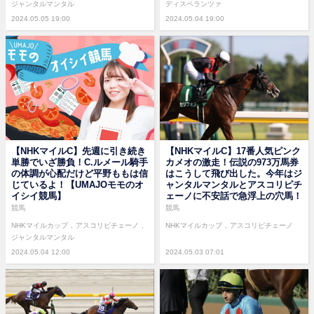
ジャンタルマンタル
ディスペランツァ
2024.05.05 19:00
2024.05.04 19:00
【NHKマイルC】先週に引き続き
【NHKマイルC】17番人気ピンク
単勝でいざ勝負！C.ルメール騎手
カメオの激走！伝説の973万馬券
の体調が心配だけど平野ももは信
はこうして飛び出した。今年はジ
じているよ！【UMAJOモモのオ
ャンタルマンタルとアスコリピチ
イシイ競馬】
ェーノに不安話で急浮上の穴馬！
競馬
競馬
NHKマイルカップ
アスコリピチェーノ
NHKマイルカップ
アスコリピチェーノ
ジャンタルマンタル
2024.05.04 12:00
2024.05.03 07:01