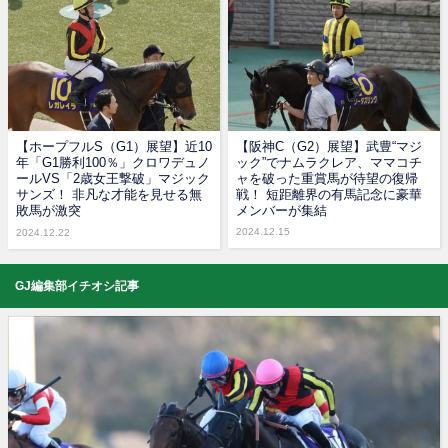
【ホープフルS（G1）展望】近10
【阪神C（G2）展望】武豊“マジ
年「G1勝利100％」クロワデュノ
ック”でナムラクレア、ママコチ
ールVS「2歳女王撃破」マジック
ャを破った重賞馬が待望の復帰
サンズ！ 非凡な才能を見せる無
戦！ 短距離界の有馬記念に豪華
敗馬が激突
メンバーが集結
2024.12.15
2024.12.22
GJ編集部イチオシ記事