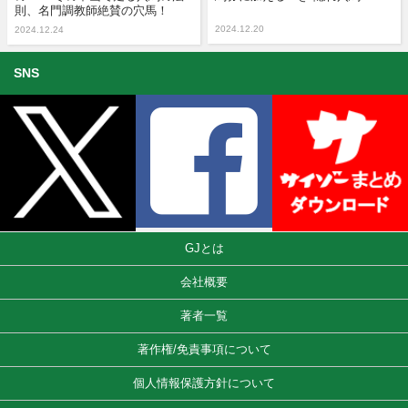
則、名門調教師絶賛の穴馬！
2024.12.20
2024.12.24
SNS
GJとは
会社概要
著者一覧
著作権/免責事項について
個人情報保護方針について