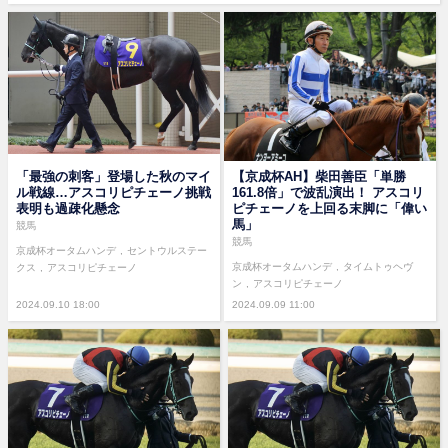
「最強の刺客」登場した秋のマイ
【京成杯AH】柴田善臣「単勝
ル戦線…アスコリピチェーノ挑戦
161.8倍」で波乱演出！ アスコリ
表明も過疎化懸念
ピチェーノを上回る末脚に「偉い
馬」
競馬
競馬
京成杯オータムハンデ
セントウルステー
京成杯オータムハンデ
タイムトゥヘヴ
クス
アスコリピチェーノ
ン
アスコリピチェーノ
2024.09.10 18:00
2024.09.09 11:00