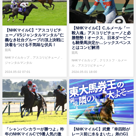
【NHKマイルC】C.ルメール「一
【NHKマイルC】“アスコリピチ
鞍入魂」アスコリピチェーノと必
ェーノVSジャンタルマンタル”仁
勝態勢！オークス、日本ダービー
義なき社台グループの頂上決戦に
も騎乗馬決定か…シックスペンス
決着をつける不気味な伏兵！
とはコンビ解消
競馬
競馬
NHKマイルカップ
アスコリピチェーノ
NHKマイルカップ
クリストフ・ルメー
ジャンタルマンタル
ル
アスコリピチェーノ
2024.05.02 07:01
2024.05.01 18:00
「シャンパンカラーが勝つよ」昨
【NHKマイルC】武豊「幸四郎が
年のNHKマイルCで9番人気の激
レース前に水をまいた」弟のG1