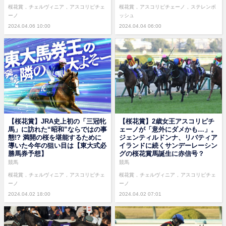
桜花賞
チェルヴィニア
アスコリピチェ
桜花賞
アスコリピチェーノ
ステレンボ
ーノ
ッシュ
2024.04.06 10:00
2024.04.04 06:00
【桜花賞】JRA史上初の「三冠牝
【桜花賞】2歳女王アスコリピチ
馬」に訪れた“昭和”ならではの事
ェーノが「意外にダメかも…」。
態!? 満開の桜を堪能するために
ジェンティルドンナ、リバティア
導いた今年の狙い目は【東大式必
イランドに続くサンデーレーシン
勝馬券予想】
グの桜花賞馬誕生に赤信号？
競馬
競馬
桜花賞
チェルヴィニア
アスコリピチェ
桜花賞
チェルヴィニア
アスコリピチェ
ーノ
ーノ
2024.04.02 18:00
2024.04.02 07:01