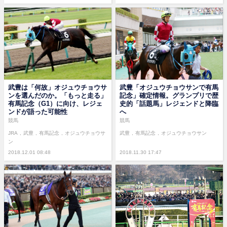
武豊は「何故」オジュウチョウサ
武豊「オジュウチョウサンで有馬
ンを選んだのか。「もっと走る」
記念」確定情報。グランプリで歴
有馬記念（G1）に向け、レジェ
史的「話題馬」レジェンドと降臨
ンドが語った可能性
へ
競馬
競馬
JRA
武豊
有馬記念
オジュウチョウサ
武豊
有馬記念
オジュウチョウサン
ン
2018.12.01 08:48
2018.11.30 17:47