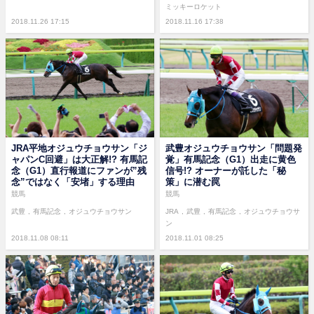
ミッキーロケット
2018.11.26 17:15
2018.11.16 17:38
JRA平地オジュウチョウサン「ジ
武豊オジュウチョウサン「問題発
ャパンC回避」は大正解!? 有馬記
覚」有馬記念（G1）出走に黄色
念（G1）直行報道にファンが”残
信号!? オーナーが託した「秘
念”ではなく「安堵」する理由
策」に潜む罠
競馬
競馬
武豊
有馬記念
オジュウチョウサン
JRA
武豊
有馬記念
オジュウチョウサ
ン
2018.11.08 08:11
2018.11.01 08:25