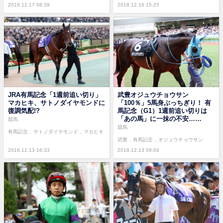
2018.12.17 08:39
2018.12.16 15:25
JRA有馬記念「1週前追い切り」
武豊オジュウチョウサン
マカヒキ、サトノダイヤモンドに
「100％」5馬身ぶっちぎり！ 有
復調気配!?
馬記念（G1）1週前追い切りは
「あの馬」に一抹の不安……
競馬
競馬
有馬記念
サトノダイヤモンド
マカヒキ
武豊
有馬記念
オジュウチョウサン
2018.12.13 16:33
2018.12.13 09:04