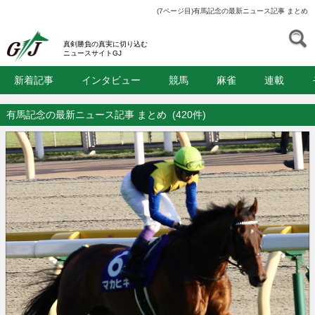
(7ページ目)有馬記念の最新ニュース記事 まとめ
S
GJ
真剣勝負の真実に切り込む
ニュースサイトGJ
新着記事
インタビュー
競馬
麻雀
連載
有馬記念の最新ニュース記事 まとめ
(420件)