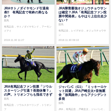
JRAサトノダイヤモンド引退発
JRA障害最強オジュウチョウサン
表!! 有馬記念で有終の美なる
は確定？JRA「有馬記念ファン投
か？
票中間発表」もやはり上位出走少
ない？
競馬
競馬
有馬記念
サトノダイヤモンド
アーモン
有馬記念
レイデオロ
オジュウチョウサ
ドアイ
ン
2018.11.30 11:27
2018.11.30 09:10
JRA有馬記念ファン投票「ソウル
ジャパンC（G1）「ミッキーロケ
スターリング引退？長期休養？」
ット回避」JRA戸崎圭太×音無厩
の声。トリオンフらも指名できず
舎「放馬除外」からアクシデント
多発
競馬
競馬
有馬記念
ソウルスターリング
トリオン
フ
JRA
有馬記念
戸崎圭太
ジャパンC