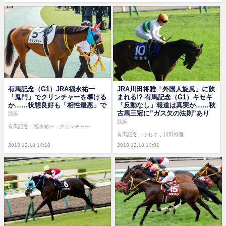
有馬記念（G1）JRA福永祐一
JRA川田将雅「外国人旋風」に飲
「鬼門」でクリンチャーを導ける
まれる!? 有馬記念（G1）キセキ
か……状態良好も「相性最悪」で
「反動なし」報道は真実か……秋
古馬三冠に”ガス欠の法則”あり
競馬
競馬
有馬記念
福永祐一
クリンチャー
有馬記念
キセキ
川田将雅
2018.12.18 14:10
2018.12.18 10:01