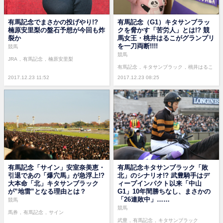
有馬記念でまさかの投げやり!?
有馬記念（G1）キタサンブラッ
楠原安里梨の盤石予想が今回も炸
クを脅かす「苦労人」とは!? 競
裂か
馬女王・桃井はるこがグランプリ
を一刀両断!!!!
競馬
競馬
JRA
有馬記念
楠原安里梨
有馬記念
キタサンブラック
桃井はるこ
2017.12.23 11:52
2017.12.23 08:25
有馬記念「サイン」安室奈美恵・
有馬記念キタサンブラック「敗
引退であの「爆穴馬」が急浮上!?
北」のシナリオ!? 武豊騎手はデ
大本命「北」キタサンブラック
ィープインパクト以来「中山
が”地雷”となる理由とは？
G1」10年間勝ちなし、まさかの
「26連敗中」……
競馬
競馬
馬券
有馬記念
サイン
武豊
有馬記念
キタサンブラック