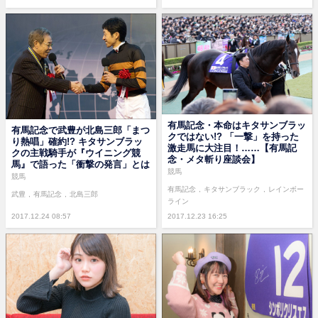
有馬記念・本命はキタサンブラッ
有馬記念で武豊が北島三郎「まつ
クではない!? 「一撃」を持った
り熱唱」確約!? キタサンブラッ
激走馬に大注目！……【有馬記
クの主戦騎手が『ウイニング競
念・メタ斬り座談会】
馬』で語った「衝撃の発言」とは
競馬
競馬
有馬記念
キタサンブラック
レインボー
武豊
有馬記念
北島三郎
ライン
2017.12.24 08:57
2017.12.23 16:25